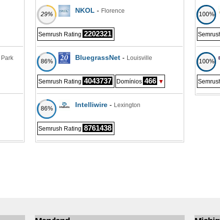
NKOL
-
Florence
29%
100%
2202321
Semrush Rating
Semrush
BluegrassNet
-
 Park
Louisville
86%
100%
4043737
466
Semrush Rating
Domínios
▼
Semrush
Intelliwire
-
Lexington
86%
8761438
Semrush Rating