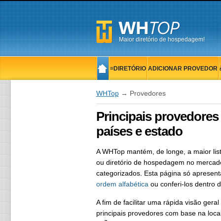
Maior diretório de hospedagem!
≡DIRETÓRIO
ADICIONAR PROVEDOR
WHTop
→ Provedores
Principais provedore
países e estado
A WHTop mantém, de longe, a maior li
ou diretório de hospedagem no mercado
categorizados. Esta página só apresen
ordem alfabética
ou conferi-los dentro
A fim de facilitar uma rápida visão ger
principais provedores com base na loca