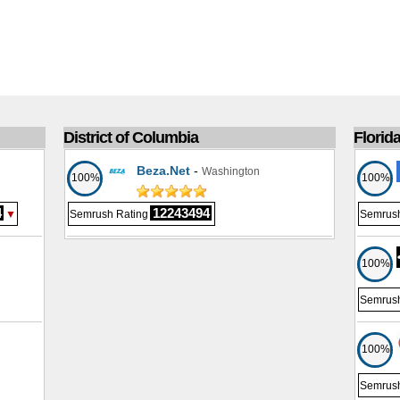
District of Columbia
Florid
Beza.Net
-
Washington
100%
100%
4
12243494
▼
Semrush Rating
Semrush
100%
Semrush
100%
Semrush