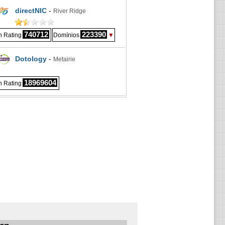
directNIC
-
River Ridge
740712
223390
 Rating
Domínios
▼
Dotology
-
Metairie
18969604
 Rating