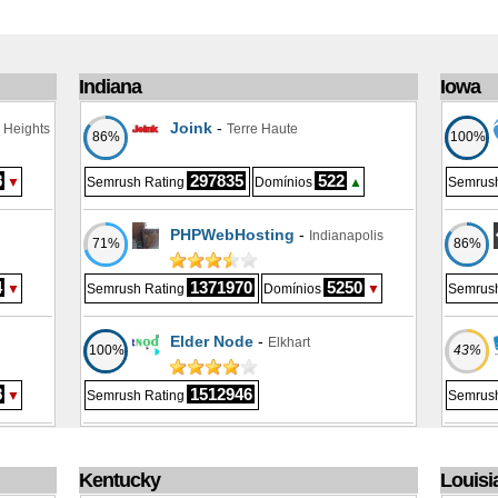
Indiana
Iowa
Joink
-
n Heights
Terre Haute
86%
100%
8
297835
522
▼
Semrush Rating
Domínios
▲
Semrush
PHPWebHosting
-
Indianapolis
71%
86%
4
1371970
5250
▼
Semrush Rating
Domínios
▼
Semrush
Elder Node
-
Elkhart
100%
43%
8
1512946
▼
Semrush Rating
Semrush
Kentucky
Louisi