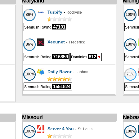
Maryland
Michi
Turbify
-
Rockville
86%
100%
47101
Semrush Rating
Semrush
Xecunet
-
Frederick
86%
100%
716859
812
Semrush Rating
Domínios
▼
Semrush
Daily Razor
-
Lanham
100%
71%
1551824
Semrush Rating
Semrush
Missouri
Nebra
Server 4 You
-
St. Louis
100%
100%