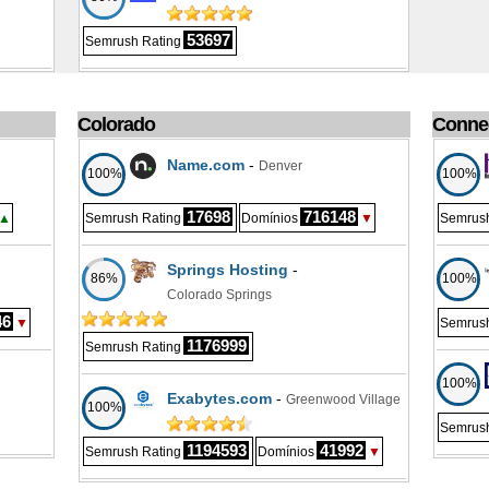
53697
Semrush Rating
Colorado
Connec
Name.com
-
Denver
100%
100%
17698
716148
▲
Semrush Rating
Domínios
▼
Semrush
Springs Hosting
-
86%
100%
Colorado Springs
46
▼
Semrush
1176999
Semrush Rating
100%
Exabytes.com
-
Greenwood Village
100%
Semrush
1194593
41992
Semrush Rating
Domínios
▼