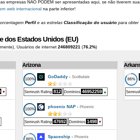
gumas empresas NÃO PODEM ser apresentadas aqui, se não tiverem sua
em web internacional
na parte inferior!
 porcentagem
Perfil
e as estrelas
Classificação do usuário
para obter 
e dos Estados Unidos (EU)
mente), Usuários de internet
246809221
(
76.2%
)
Arizona
Arkan
GoDaddy
-
Scottsdale
100%
86%
9
812
46952259
▼
Semrush Rating
Domínios
▲
Semrush
phoenix NAP
-
Phoenix
100%
47692
1498
▼
Semrush Rating
Domínios
▼
Spaceship
-
Phoenix
86%