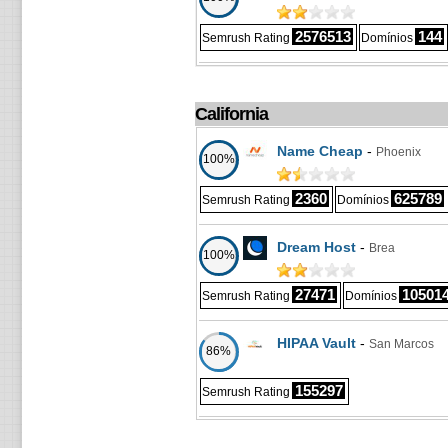
2576513
144
Semrush Rating
Domínios
California
Name Cheap
-
Phoenix
100%
2360
625789
Semrush Rating
Domínios
Dream Host
-
Brea
100%
27471
10501
Semrush Rating
Domínios
HIPAA Vault
-
San Marcos
86%
155297
Semrush Rating