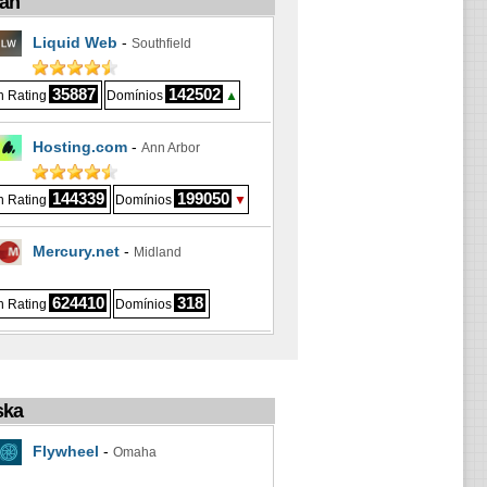
gan
Liquid Web
-
Southfield
35887
142502
 Rating
Domínios
▲
Hosting.com
-
Ann Arbor
144339
199050
 Rating
Domínios
▼
Mercury.net
-
Midland
624410
318
 Rating
Domínios
ska
Flywheel
-
Omaha