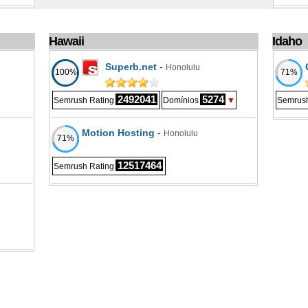
Hawaii
Idaho
Superb.net
-
Honolulu
100%
71%
2492041
5274
Semrush Rating
Domínios
▼
Semrush
Motion Hosting
-
Honolulu
71%
12517464
Semrush Rating