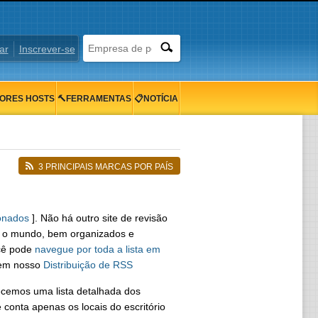
ar
Inscrever-se
ORES HOSTS
🔨FERRAMENTAS
📋NOTÍCIA
3 PRINCIPAIS MARCAS POR PAÍS
ionados
]. Não há outro site de revisão
o o mundo, bem organizados e
ocê pode
navegue por toda a lista em
 em nosso
Distribuição de RSS
necemos uma lista detalhada dos
 conta apenas os locais do escritório