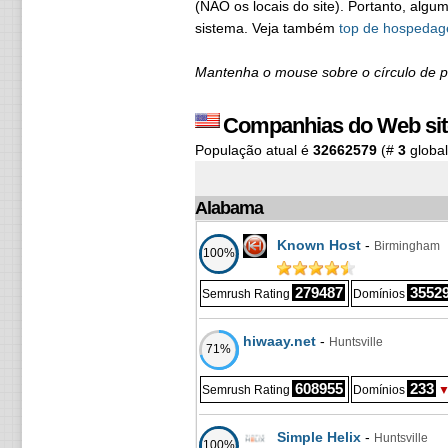
(NÃO os locais do site). Portanto, al
sistema. Veja também
top de hospedag
Mantenha o mouse sobre o círculo de
Companhias do Web sit
População atual é
32662579
(#
3
global
Alabama
Known Host
-
Birmingham
100%
279487
3552
Semrush Rating
Domínios
hiwaay.net
-
Huntsville
71%
608955
233
Semrush Rating
Domínios
Simple Helix
-
Huntsville
100%