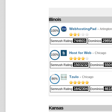
Illinois
WebhostingPad
-
Arlingto
100%
744601
2985
Semrush Rating
Domínios
Host for Web
-
Chicago
100%
1503232
550
Semrush Rating
Domínios
Tzulo
-
Chicago
86%
1642304
461
Semrush Rating
Domínios
Kansas