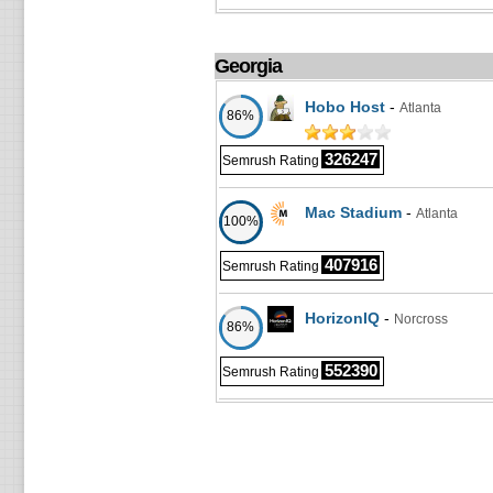
Georgia
Hobo Host
-
Atlanta
86%
326247
Semrush Rating
Mac Stadium
-
Atlanta
100%
407916
Semrush Rating
HorizonIQ
-
Norcross
86%
552390
Semrush Rating