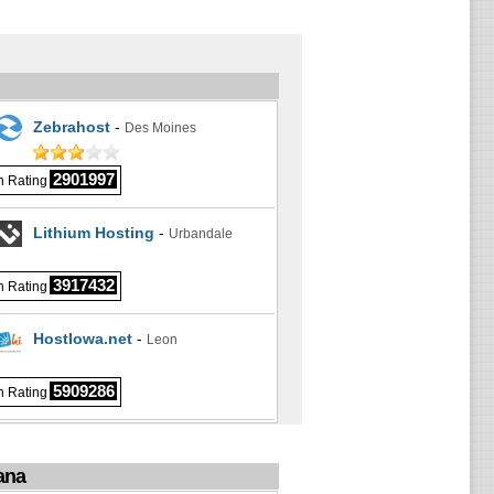
Zebrahost
-
Des Moines
2901997
 Rating
Lithium Hosting
-
Urbandale
3917432
 Rating
HostIowa.net
-
Leon
5909286
 Rating
ana