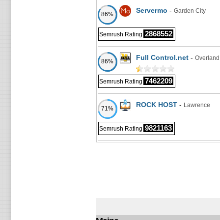
Servermo
-
Garden City
86%
2868552
Semrush Rating
Full Control.net
-
Overland
86%
7462209
Semrush Rating
ROCK HOST
-
Lawrence
71%
9821163
Semrush Rating