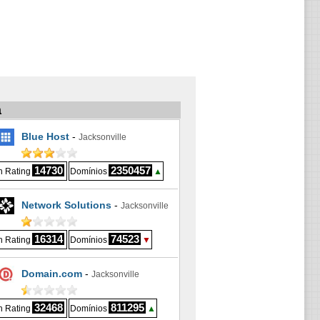
a
Blue Host
-
Jacksonville
14730
2350457
 Rating
Domínios
▲
Network Solutions
-
Jacksonville
16314
74523
 Rating
Domínios
▼
Domain.com
-
Jacksonville
32468
811295
 Rating
Domínios
▲