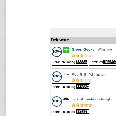
Delaware
Green Geeks
-
Wilmington
100%
78664
10459
Semrush Rating
Domínios
Acu GIS
-
Wilmington
100%
225853
Semrush Rating
Host Armada
-
Wilmington
100%
371876
Semrush Rating