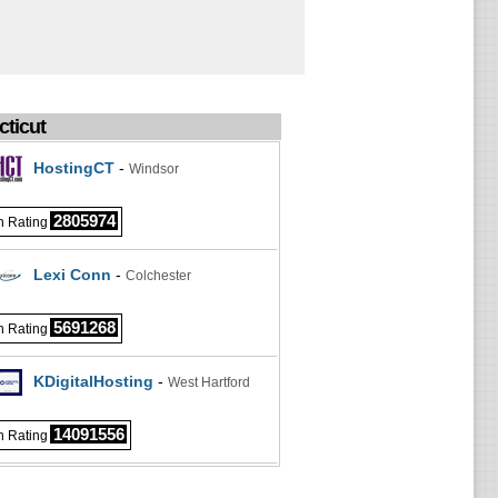
ticut
HostingCT
-
Windsor
2805974
 Rating
Lexi Conn
-
Colchester
5691268
 Rating
KDigitalHosting
-
West Hartford
14091556
 Rating