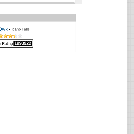
Qwk
-
Idaho Falls
1993922
 Rating