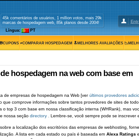
45k comentários de usuários, 1 million votos, mais 29k
Entr
marcas de hospedagem web, 85k planos desde 2004!
Língua:
PT
🎁CUPONS
≠COMPARAR HOSPEDAGEM
🔝MELHORES AVALIAÇÕES
📉MELH
s de hospedagem na web com base em
sta de empresas de hospedagem na Web [ver
últimos provedores adic
 que comprove informações sobre tantos provedores de sites de tod
ta o top 3 com base em nossa classificação interna (WHRank), mas v
 de nossa seção
directory
. Lembre-se, você sempre pode se inscrever
al sobre a localização dos escritórios das empresas de webhosting, for
lização. A lista em cada estado ou país é baseada em
Alexa Ratings
e