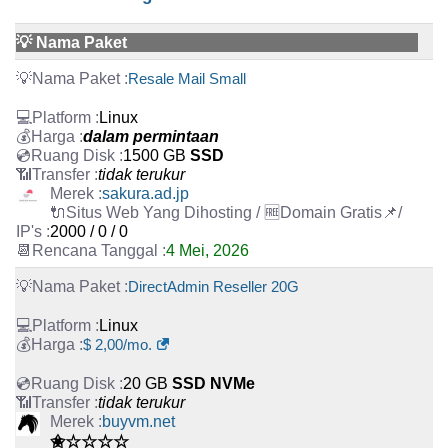
💡 Nama Paket
Resale Mail Small
Linux
dalam permintaan
1500 GB
SSD
tidak terukur
sakura.ad.jp
2000 / 0 / 0
4 Mei, 2026
DirectAdmin Reseller 20G
Linux
$ 2,00/mo.
20 GB
SSD NVMe
tidak terukur
buyvm.net
✬☆☆☆☆