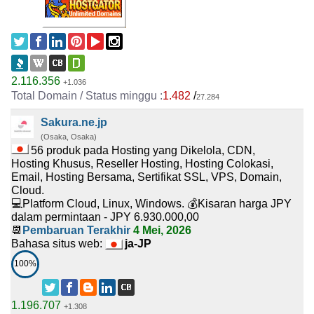
2.116.356
+1.036
1.482
/
27.284
Sakura.ne.jp
(Osaka, Osaka)
56 produk pada Hosting yang Dikelola, CDN,
Hosting Khusus, Reseller Hosting, Hosting Colokasi,
Email, Hosting Bersama, Sertifikat SSL, VPS, Domain,
Cloud.
💻Platform Cloud, Linux, Windows. 💰Kisaran harga JPY
dalam permintaan - JPY 6.930.000,00
📆
Pembaruan Terakhir
4 Mei, 2026
Bahasa situs web:
ja-JP
100%
1.196.707
+1.308