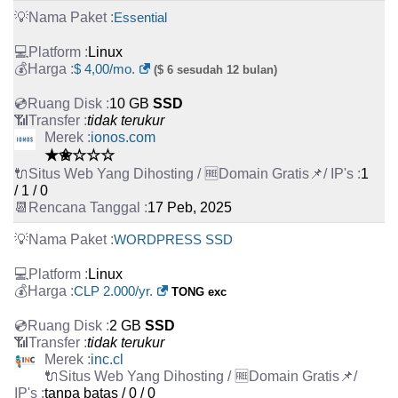
Essential
Linux
$ 4,00/mo.
($ 6 sesudah 12 bulan)
10 GB
SSD
tidak terukur
ionos.com
★✬☆☆☆
1
/ 1 / 0
17 Peb, 2025
WORDPRESS SSD
Linux
CLP 2.000/yr.
TONG exc
2 GB
SSD
tidak terukur
inc.cl
tanpa batas / 0 / 0