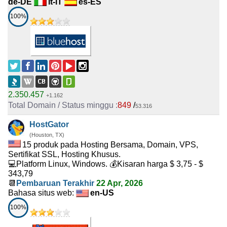
de-DE
it-IT
es-ES
100%
2.350.457
+1.162
849
/
53.316
HostGator
(Houston, TX)
15 produk pada Hosting Bersama, Domain, VPS,
Sertifikat SSL, Hosting Khusus.
💻Platform Linux, Windows. 💰Kisaran harga $ 3,75 - $
343,79
📆
Pembaruan Terakhir
22 Apr, 2026
Bahasa situs web:
en-US
100%