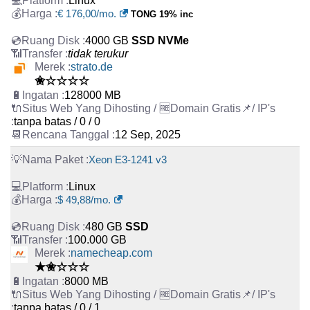
Linux
€ 176,00/mo.
TONG 19% inc
4000 GB
SSD NVMe
tidak terukur
strato.de
✬☆☆☆☆
128000 MB
tanpa batas / 0 / 0
12 Sep, 2025
Xeon E3-1241 v3
Linux
$ 49,88/mo.
480 GB
SSD
100.000 GB
namecheap.com
★✬☆☆☆
8000 MB
tanpa batas / 0 / 1