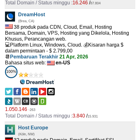
16.246
/
87.804
DreamHost
(Brea, CA)
38 produk pada CDN, Cloud, Email, Hosting
Bersama, Domain, VPS, Hosting yang Dikelola, Hosting
Khusus, Perancangan web.
💻Platform Linux, Windows, Cloud. 💰Kisaran harga $
dalam permintaan - $ 2.799,00
📆
Pembaruan Terakhir
21 Apr, 2026
Bahasa situs web:
en-US
100%
1.050.146
-263
3.840
/
15.931
Host Europe
(Köln, NW)