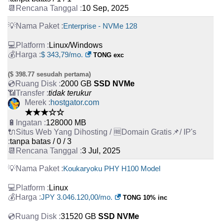
10 Sep, 2025
Enterprise - NVMe 128
Linux/Windows
$ 343,79/mo.
TONG exc
($ 398.77 sesudah pertama)
2000 GB
SSD NVMe
tidak terukur
hostgator.com
★★★☆☆
128000 MB
tanpa batas / 0 / 3
3 Jul, 2025
Koukaryoku PHY H100 Model
Linux
JPY 3.046.120,00/mo.
TONG 10% inc
31520 GB
SSD NVMe