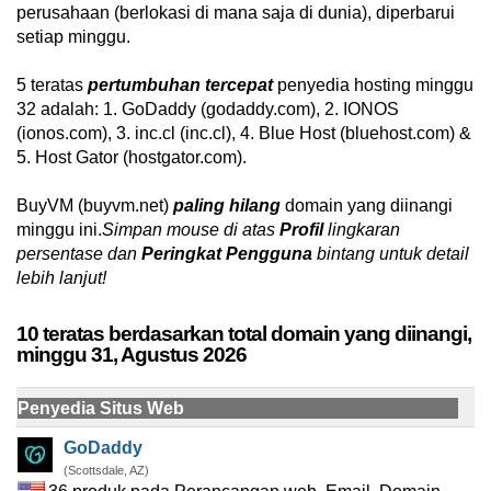
perusahaan (berlokasi di mana saja di dunia), diperbarui
setiap minggu.
5 teratas
pertumbuhan tercepat
penyedia hosting minggu
32 adalah: 1. GoDaddy (godaddy.com), 2. IONOS
(ionos.com), 3. inc.cl (inc.cl), 4. Blue Host (bluehost.com) &
5. Host Gator (hostgator.com).
BuyVM (buyvm.net)
paling hilang
domain yang diinangi
minggu ini.
Simpan mouse di atas
Profil
lingkaran
persentase dan
Peringkat Pengguna
bintang untuk detail
lebih lanjut!
10 teratas berdasarkan total domain yang diinangi,
minggu 31, Agustus 2026
Penyedia Situs Web
GoDaddy
(Scottsdale, AZ)