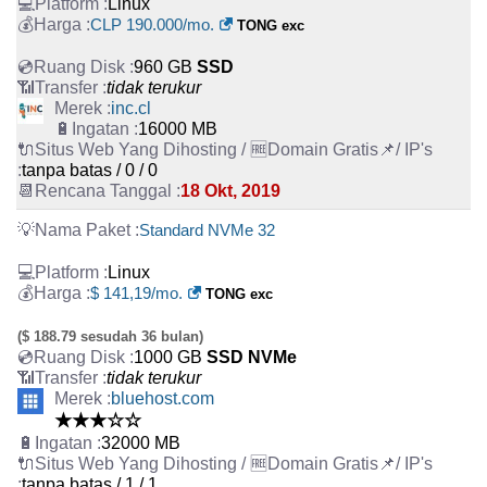
Linux
CLP 190.000/mo.
TONG exc
960 GB
SSD
tidak terukur
inc.cl
16000 MB
tanpa batas / 0 / 0
18 Okt, 2019
Standard NVMe 32
Linux
$ 141,19/mo.
TONG exc
($ 188.79 sesudah 36 bulan)
1000 GB
SSD NVMe
tidak terukur
bluehost.com
★★★☆☆
32000 MB
tanpa batas / 1 / 1