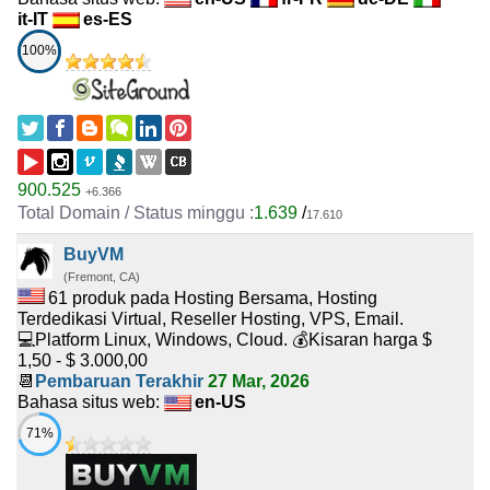
it-IT
es-ES
100%
900.525
+6.366
1.639
/
17.610
BuyVM
(Fremont, CA)
61 produk pada Hosting Bersama, Hosting
Terdedikasi Virtual, Reseller Hosting, VPS, Email.
💻Platform Linux, Windows, Cloud. 💰Kisaran harga $
1,50 - $ 3.000,00
📆
Pembaruan Terakhir
27 Mar, 2026
Bahasa situs web:
en-US
71%