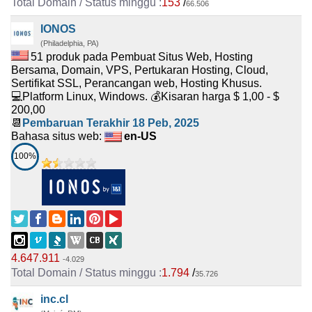
153
/
66.506
IONOS
(Philadelphia, PA)
51 produk pada Pembuat Situs Web, Hosting
Bersama, Domain, VPS, Pertukaran Hosting, Cloud,
Sertifikat SSL, Perancangan web, Hosting Khusus.
💻Platform Linux, Windows. 💰Kisaran harga $ 1,00 - $
200,00
📆
Pembaruan Terakhir
18 Peb, 2025
Bahasa situs web:
en-US
100%
4.647.911
-4.029
1.794
/
35.726
inc.cl