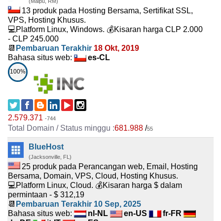
(Maipú, RM)
13 produk pada Hosting Bersama, Sertifikat SSL,
VPS, Hosting Khusus.
💻Platform Linux, Windows. 💰Kisaran harga CLP 2.000
- CLP 245.000
📆
Pembaruan Terakhir
18 Okt, 2019
Bahasa situs web:
es-CL
100%
2.579.371
-744
681.988
/
55
BlueHost
(Jacksonville, FL)
25 produk pada Perancangan web, Email, Hosting
Bersama, Domain, VPS, Cloud, Hosting Khusus.
💻Platform Linux, Cloud. 💰Kisaran harga $ dalam
permintaan - $ 312,19
📆
Pembaruan Terakhir
10 Sep, 2025
Bahasa situs web:
nl-NL
en-US
fr-FR