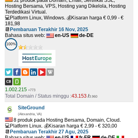
32 produk pada Domain, Email, Sertifikat SSL,
Hosting Bersama, VPS, Hosting yang Dikelola, Hosting
Terdedikasi Virtual.
💻Platform Linux, Windows. 💰Kisaran harga € 0,99 - €
181,98
📆
Pembaruan Terakhir
16 Nov, 2025
Bahasa situs web:
en-US
de-DE
100%
1.002.215
+773
43.153
/
3.960
SiteGround
(Alexandria, VA)
8 produk pada Hosting Bersama, Domain, Cloud.
💻Platform Linux. 💰Kisaran harga € 2,99 - € 320,00
📆
Pembaruan Terakhir
27 Agu, 2025
Bahasa situs web:
en-US
fr-FR
de-DE