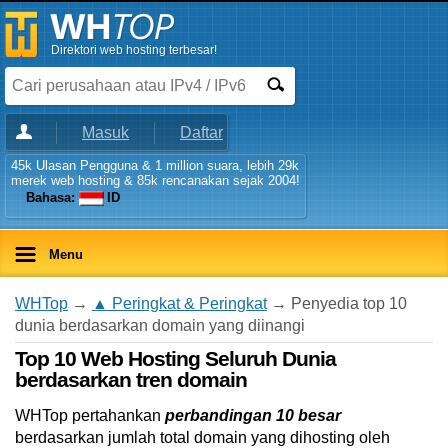
Direktori web hosting terbesar!
Masuk
Daftar
45k Ulasan Pengguna & 1 million suara, lebih 29k
merek web hosting & 85k rencanakan sejak 2004!
Bahasa:
ID
Menu
WHTop
→
▲ Peringkat & Peringkat
→ Penyedia top 10
dunia berdasarkan domain yang diinangi
Top 10 Web Hosting Seluruh Dunia
berdasarkan tren domain
WHTop pertahankan
perbandingan 10 besar
berdasarkan jumlah total domain yang dihosting oleh