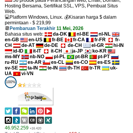
36 produk pada Perancangan web, Email, Domain,
Hosting Bersama, Sertifikat SSL, VPS, Pembuat Situs
Web.
💻Platform Windows, Linux. 💰Kisaran harga $ dalam
permintaan - $ 219,99
📆
Pembaruan Terakhir
11 Mei, 2026
Bahasa situs web:
da-DK
nl-BE
nl-NL
en-GB
en-US
fr-BE
fr-CA
fr-FR
fr-
CH
de-AT
de-DE
de-CH
el-GR
hi-IN
id-ID
it-IT
it-CH
ja-JP
ko-KR
ms-MY
nb-NO
pl-PL
pt-BR
pt-PT
ru-RU
es-AR
es-CL
es-CO
es-ES
sv-SE
ta-IN
te-IN
th-TH
tr-TR
uk-
UA
vi-VN
100%
46.952.259
+16.420