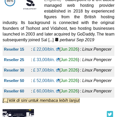
86%
managed web hosting provider
established in 2018 by experienced
figures from the British hosting
industry. Its background is connected with the original
founders of Tsohost and Vidahost, two hosting businesses
launched in 2003 and later acquired by GoDaddy. The team
subsequently joined Sal [...]
📆
perbarui Sep 2019
Reseller 15
:
£
22,00
/bln.
(
Jun 2026
) :
Linux
Pengecer
Reseller 25
:
£
33,00
/bln.
(
Jun 2026
) :
Linux
Pengecer
Reseller 30
:
£
37,00
/bln.
(
Jun 2026
) :
Linux
Pengecer
Reseller 50
:
£
52,00
/bln.
(
Jun 2026
) :
Linux
Pengecer
Reseller 60
:
£
60,00
/bln.
(
Jun 2026
) :
Linux
Pengecer
[...] klik di sini untuk membaca lebih lanjut
Reseller 75
:
£
67,00
/bln.
(
Jun 2026
) :
Linux
Pengecer
Reseller 100
:
£
82,00
/bln.
(
Jun 2026
) :
Linux
Pengecer