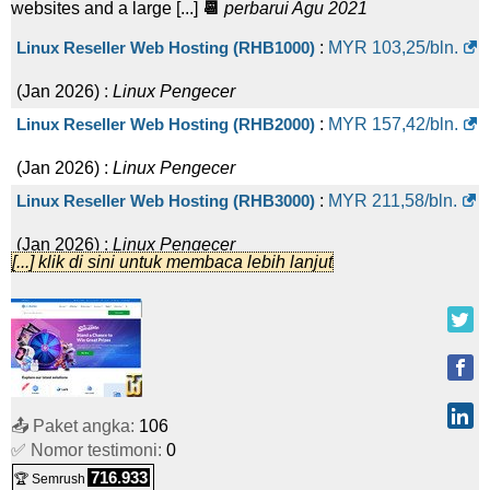
websites and a large [...]
📆
perbarui Agu 2021
Linux Reseller Web Hosting (RHB1000)
:
MYR
103,25
/bln.
(
Jan 2026
) :
Linux
Pengecer
Linux Reseller Web Hosting (RHB2000)
:
MYR
157,42
/bln.
(
Jan 2026
) :
Linux
Pengecer
Linux Reseller Web Hosting (RHB3000)
:
MYR
211,58
/bln.
(
Jan 2026
) :
Linux
Pengecer
[...] klik di sini untuk membaca lebih lanjut
Windows Reseller Web Hosting (WB1000)
:
MYR
114,08
/bln.
(
Jan 2026
) :
Windows
Pengecer
Windows Reseller Web Hosting (WB2000)
:
MYR
168,25
/bln.
(
Jan 2026
) :
Windows
Pengecer
📤 Paket angka:
106
Windows Reseller Web Hosting (WB3000)
:
MYR
222,42
/bln.
✅ Nomor testimoni:
0
(
Jan 2026
) :
Windows
Pengecer
716.933
🏆 Semrush