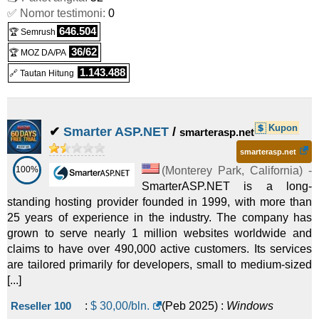
shared/cloud hosting yang terjangkau dengan tools
✅ Nomor testimoni:
0
R-SSD 5
:
IDR
550.000
/bln.
(
Mei 2026
) :
Linux
hosting yang familier dan instalasi software sekali
646.504
🏆 Semrush
klik. Untuk developer dan pengguna teknis, platform
Pengecer
VPS dan cloud mereka menyediakan image sistem
36/62
🏆 MOZ DA/PA
operasi, template aplikasi, akses API, resource yang
R-SSD 6
:
IDR
990.000
/bln.
(
Mei 2026
) :
Linux
1.143.488
🔗 Tautan Hitung
dapat diskalakan, snapshot, dan opsi server
Pengecer
berbasis NVMe. Untuk beban kerja bisnis yang
lebih berat, layanan dedicated server, bare metal,
Kupon
colocation, private cloud, dan keamanan membuat
✔
Smarter ASP.NET
/
smarterasp.net
perusahaan ini lebih dari sekadar penyedia domain
smarterasp.net
dan hosting sederhana.
100%
(
Monterey Park
,
California
) -
SmarterASP.NET is a long-
Perusahaan ini sangat relevan bagi pelanggan
standing hosting provider founded in 1999, with more than
yang menargetkan pasar Indonesia. Harga mereka
25 years of experience in the industry. The company has
dalam
Rupiah Indonesia
, metode pembayaran
grown to serve nearly 1 million websites worldwide and
disesuaikan dengan pembeli lokal, dukungan
claims to have over 490,000 active customers. Its services
tersedia 24/7, dan jejak infrastrukturnya mencakup
are tailored primarily for developers, small to medium-sized
beberapa lokasi data center di Indonesia serta
[...]
Singapura. Website mereka juga tersedia dalam
bahasa Indonesia
,
bahasa Inggris
, dan
bahasa
Reseller 100
:
$
30,00
/bln.
(
Peb 2025
) :
Windows
Jepang
, yang memberi brand ini profil internasional