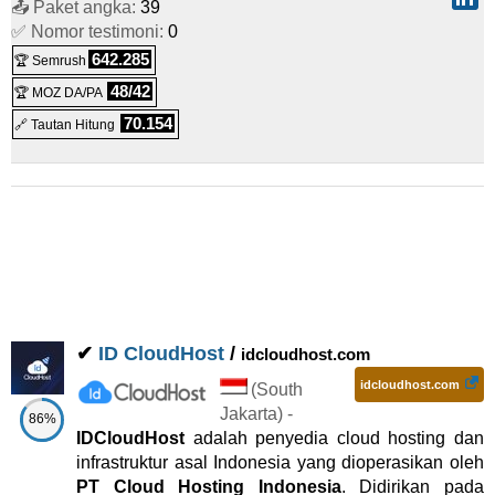
📤 Paket angka:
39
✅ Nomor testimoni:
0
Linux
Pengecer
642.285
🏆 Semrush
48/42
🏆 MOZ DA/PA
70.154
🔗 Tautan Hitung
✔
ID CloudHost
/
idcloudhost.com
idcloudhost.com
(
South
Jakarta
) -
86%
IDCloudHost
adalah penyedia cloud hosting dan
infrastruktur asal Indonesia yang dioperasikan oleh
PT Cloud Hosting Indonesia
. Didirikan pada