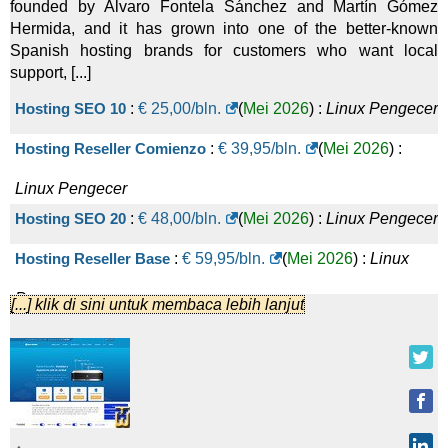
founded by Álvaro Fontela Sánchez and Martín Gómez
Hermida, and it has grown into one of the better-known
Spanish hosting brands for customers who want local
support, [...]
Hosting SEO 10
:
€
25,00
/bln.
(
Mei 2026
) :
Linux
Pengecer
Hosting Reseller Comienzo
:
€
39,95
/bln.
(
Mei 2026
) :
Linux
Pengecer
Hosting SEO 20
:
€
48,00
/bln.
(
Mei 2026
) :
Linux
Pengecer
Hosting Reseller Base
:
€
59,95
/bln.
(
Mei 2026
) :
Linux
Pengecer
[...] klik di sini untuk membaca lebih lanjut
Hosting Reseller Profesional
:
€
79,95
/bln.
(
Mei 2026
) :
Linux
Pengecer
Hosting SEO 40
:
€
88,00
/bln.
(
Mei 2026
) :
Linux
Pengecer
Hosting Reseller Avanzado
:
€
99,95
/bln.
(
Mei 2026
) :