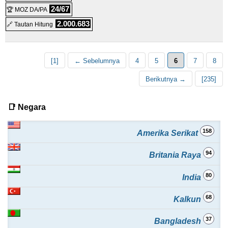
Windows Reseller Web Hosting (WB4000)
:
MYR
276,58
/bln.
24/67
🏆 MOZ DA/PA
2.000.683
🔗 Tautan Hitung
(
Jan 2026
) :
Windows
Pengecer
[1]
← Sebelumnya
4
5
6
7
8
Berikutnya →
[235]
📑 Negara
158
Amerika Serikat
94
Britania Raya
80
India
68
Kalkun
37
Bangladesh