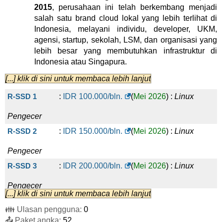
2015
, perusahaan ini telah berkembang menjadi
salah satu brand cloud lokal yang lebih terlihat di
Indonesia, melayani individu, developer, UKM,
agensi, startup, sekolah, LSM, dan organisasi yang
lebih besar yang membutuhkan infrastruktur di
Indonesia atau Singapura.
[...] klik di sini untuk membaca lebih lanjut
Katalog layanan mereka jauh lebih luas daripada
shared hosting standar. Portofolio saat ini
R-SSD 1
:
IDR
100.000
/bln.
(
Mei 2026
) :
Linux
mencakup
Cloud Hosting
,
WordPress Hosting
,
Pengecer
Pendaftaran Domain
,
Cloud VPS
,
Server VPS
,
Bare
Metal Server
,
Dedicated Server
,
Private Cloud /
R-SSD 2
:
IDR
150.000
/bln.
(
Mei 2026
) :
Linux
PDN
,
Colocation Server
,
Object Storage S3
,
Kubernetes
,
Managed VPS WHM
,
CyberPanel
Pengecer
VPS
,
Reseller Hosting
,
Email Solutions
,
Sertifikat
R-SSD 3
:
IDR
200.000
/bln.
(
Mei 2026
) :
Linux
SSL
,
Cloud Storage Drive
,
Backup as a Service
,
Layanan Cyber Security
,
lisensi software
, layanan
Pengecer
migrasi, dan opsi infrastruktur terkelola.
[...] klik di sini untuk membaca lebih lanjut
R-SSD 4
:
IDR
320.000
/bln.
(
Mei 2026
) :
Linux
👪 Ulasan pengguna:
0
Untuk website kecil, IDCloudHost menawarkan
📤 Paket angka:
Pengecer
52