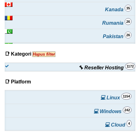
35
Kanada
26
Rumania
26
Pakistan
25
Brasil
📑 Kategori
Hapus filter
25
Spanyol
1172
🔧 Reseller Hosting
24
Afrika Selatan
📑 Platform
22
Argentina
1154
💻 Linux
21
Yunani
242
💻 Windows
20
Australia
4
💻 Cloud
19
Belanda