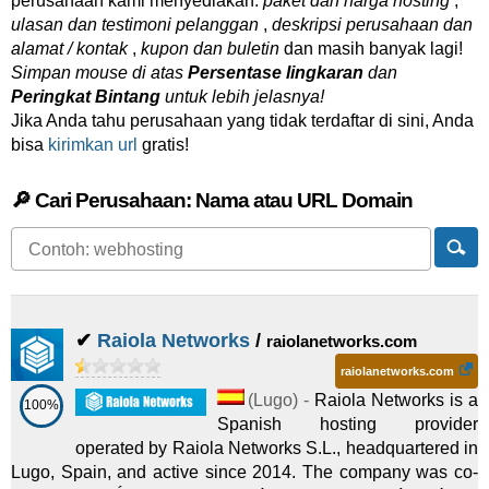
perusahaan kami menyediakan:
paket dan harga hosting
,
ulasan dan testimoni pelanggan
,
deskripsi perusahaan dan
alamat / kontak
,
kupon dan buletin
dan masih banyak lagi!
Simpan mouse di atas
Persentase lingkaran
dan
Peringkat Bintang
untuk lebih jelasnya!
Jika Anda tahu perusahaan yang tidak terdaftar di sini, Anda
bisa
kirimkan url
gratis!
🔎 Cari Perusahaan: Nama atau URL Domain
✔
Raiola Networks
/
raiolanetworks.com
raiolanetworks.com
(
Lugo
) -
Raiola Networks is a
100%
Spanish hosting provider
operated by Raiola Networks S.L., headquartered in
Lugo, Spain, and active since 2014. The company was co-