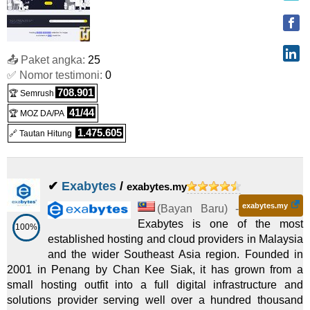
Reseller 120
:
£
99,00
/bln.
(
Jun 2026
) :
Linux
Pengecer
Reseller 150
:
£
126,00
/bln.
(
Jun 2026
) :
Linux
Pengecer
📤 Paket angka:
25
Reseller 200
:
£
169,00
/bln.
(
Jun 2026
) :
Linux
Pengecer
✅ Nomor testimoni:
0
708.901
🏆 Semrush
Reseller 250
:
£
215,00
/bln.
(
Jun 2026
) :
Linux
Pengecer
41/44
🏆 MOZ DA/PA
Reseller 300
:
£
269,00
/bln.
(
Jun 2026
) :
Linux
Pengecer
1.475.605
🔗 Tautan Hitung
✔
Exabytes
/
exabytes.my
exabytes.my
(
Bayan Baru
) -
Exabytes is one of the most
100%
established hosting and cloud providers in Malaysia
and the wider Southeast Asia region. Founded in
2001 in Penang by Chan Kee Siak, it has grown from a
small hosting outfit into a full digital infrastructure and
solutions provider serving well over a hundred thousand