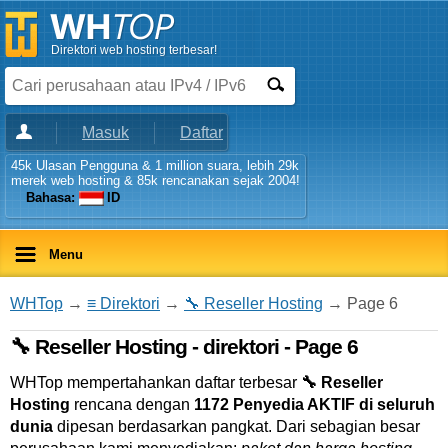
Direktori web hosting terbesar!
Masuk
Daftar
45k Ulasan Pengguna & 1 million suara, lebih 29k
merek web hosting & 85k rencanakan sejak 2004!
Bahasa:
ID
Menu
WHTop
→
≡ Direktori
→
🔧 Reseller Hosting
→ Page 6
🔧 Reseller Hosting - direktori - Page 6
WHTop mempertahankan daftar terbesar
🔧 Reseller
Hosting
rencana dengan
1172 Penyedia AKTIF di seluruh
dunia
dipesan berdasarkan pangkat. Dari sebagian besar