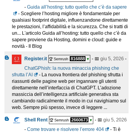
-
Guida all’hosting: tutto quello che c’è da sapere
- Scegliere l’hosting migliore è fondamentale per
qualsiasi footprint digitale, influenzandone direttamente
le prestazioni, l’affidabilità e la sicurezza. Che si tratti di
un... L'articolo Guida all’hosting: tutto quello che c’è da
sapere proviene da Hosting, domini e cloud: guide e
novità - Il Blog
Register.it
816888
- 📅
giu 5, 2026
-
🏆 Semrush
▼
ChatGPhish: la nuova minaccia phishing che
sfrutta l’AI
- La nuova frontiera del phishing sfrutta i
riassunti delle pagine web per ingannare gli utenti
direttamente nell’interfaccia di ChatGPT. L’adozione
massiccia dell’intelligenza artificiale generativa sta
cambiando radicalmente il modo in cui navighiamo sul
web. Sempre più spesso, invece di leggere ...
Shell Rent
2660673
- 📅
giu 5, 2026
🏆 Semrush
▼
-
Come trovare e risolvere l’errore 404
- Ti è