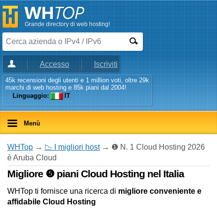
Grande directory di web hosting!
Accesso
Iscriviti
45k recensioni degli utenti e 1 million voti, oltre 29k
marchi di web hosting e 85k piani dal 2004!
Linguaggio:
IT
Menù
WHTop
→
📉 I migliori host
→ ❶ N. 1 Cloud Hosting 2026
è Aruba Cloud
Migliore ❺ piani Cloud Hosting nel Italia
WHTop ti fornisce una ricerca di
migliore conveniente e
affidabile Cloud Hosting