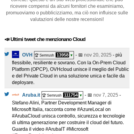
ricevere compensi da alcuni fornitori che esaminiamo,
promuoviamo o pubblicizziamo, ma ciò non influisce sulle
valutazioni delle nostre recensioni!
📣 Ultimi tweet che menzionano Cloud
OVH
13958
- 📅
nov 20, 2025
- più
🏆 Semrush
▼
flessibile, resiliente e sovrano. Con la On-Prem Cloud
Platform (OPCP), OVHcloud unisce il meglio del Public
e del Private Cloud in una soluzione unica e facile da
deployare.
Aruba.it
111754
- 📅
nov 7, 2025
-
🏆 Semrush
▼
Stefano Alini, Partner Development Manager di
Microsoft Italia, racconta come #AzureLocal on
#ArubaCloud unisca controllo, sicurezza e tecnologie
di ultima generazione per costruire il cloud del futuro.
Guarda il video #ArubaIT #Microsoft