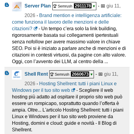
Server Plan
2911178
- 📅
giu 11,
🏆 Semrush
▼
2026
-
Brand mention e intelligenza artificiale:
come funziona il lavoro delle menzioni e delle
citazioni?
- Un tempo c’era solo la link building,
rigorosamente basata sui collegamenti ipertestuali
senza nofollow per avere massimo valore in chiave
SEO. Poi si è iniziato a parlare anche di menzioni e di
citazioni in contesti virtuosi, da pagine con alto valore.
Oggi, con l’avvento dei LLM, al centro della ...
Shell Rent
2660673
- 📅
giu 11,
🏆 Semrush
▼
2026
-
Hosting Shellrent: tutti i piani Linux e
Windows per il tuo sito web
- Scegliere il web
hosting più adatto ad ospitare il proprio sito web può
essere un rompicapo, soprattutto quando l’offerta è
ampia. Oltre... L'articolo Hosting Shellrent: tutti i piani
Linux e Windows per il tuo sito web proviene da
Hosting, domini e cloud: guide e novità - Il Blog di
Shellrent.