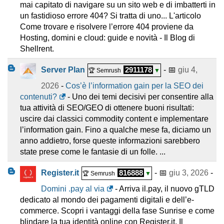
mai capitato di navigare su un sito web e di imbatterti in
un fastidioso errore 404? Si tratta di uno... L'articolo
Come trovare e risolvere l’errore 404 proviene da
Hosting, domini e cloud: guide e novità - Il Blog di
Shellrent.
Server Plan
2911178
- 📅
giu 4,
🏆 Semrush
▼
2026
-
Cos’è l’information gain per la SEO dei
contenuti?
- Uno dei temi decisivi per consentire alla
tua attività di SEO/GEO di ottenere buoni risultati:
uscire dai classici commodity content e implementare
l’information gain. Fino a qualche mese fa, diciamo un
anno addietro, forse queste informazioni sarebbero
state prese come le fantasie di un folle. ...
Register.it
816888
- 📅
giu 3, 2026
-
🏆 Semrush
▼
Domini .pay al via
- Arriva il.pay, il nuovo gTLD
dedicato al mondo dei pagamenti digitali e dell’e-
commerce. Scopri i vantaggi della fase Sunrise e come
blindare la tua identità online con Register.it. Il