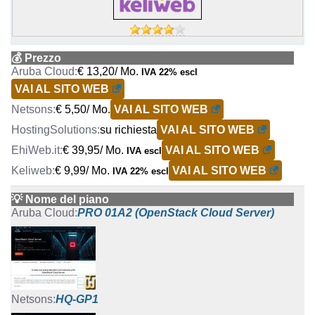
💰 Prezzo
€ 13,20/ Mo.
IVA 22% escl
VAI AL SITO WEB
€ 5,50/ Mo.
VAI AL SITO WEB
su richiesta
VAI AL SITO WEB
€ 39,95/ Mo.
VAI AL SITO WEB
IVA escl
€ 9,99/ Mo.
VAI AL SITO WEB
IVA 22% escl
💡 Nome del piano
PRO 01A2 (OpenStack Cloud Server)
HQ-GP1