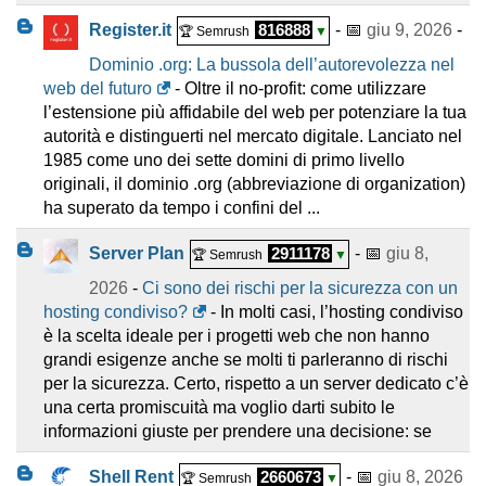
Register.it
816888
- 📅
giu 9, 2026
-
🏆 Semrush
▼
Dominio .org: La bussola dell’autorevolezza nel
web del futuro
- Oltre il no-profit: come utilizzare
l’estensione più affidabile del web per potenziare la tua
autorità e distinguerti nel mercato digitale. Lanciato nel
1985 come uno dei sette domini di primo livello
originali, il dominio .org (abbreviazione di organization)
ha superato da tempo i confini del ...
Server Plan
2911178
- 📅
giu 8,
🏆 Semrush
▼
2026
-
Ci sono dei rischi per la sicurezza con un
hosting condiviso?
- In molti casi, l’hosting condiviso
è la scelta ideale per i progetti web che non hanno
grandi esigenze anche se molti ti parleranno di rischi
per la sicurezza. Certo, rispetto a un server dedicato c’è
una certa promiscuità ma voglio darti subito le
informazioni giuste per prendere una decisione: se
Shell Rent
2660673
- 📅
giu 8, 2026
🏆 Semrush
▼