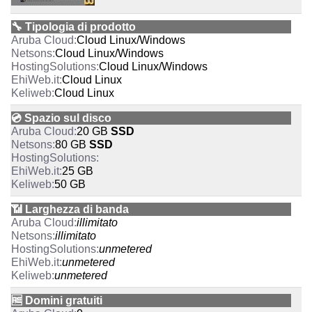
🔧 Tipologia di prodotto
Cloud
Linux/Windows
Cloud
Linux/Windows
Cloud
Linux/Windows
Cloud
Linux
Cloud
Linux
💿 Spazio sul disco
20 GB
SSD
80 GB
SSD
25 GB
50 GB
📶 Larghezza di banda
illimitato
illimitato
unmetered
unmetered
unmetered
🆓 Domini gratuiti