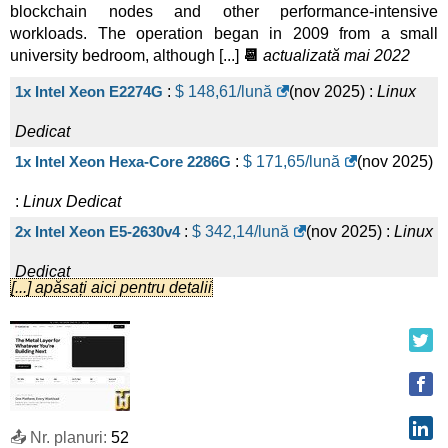
blockchain nodes and other performance-intensive
Linux/Windows
Dedicat
workloads. The operation began in 2009 from a small
Xeon-E-64-NVMe
:
£
55,00
/lună
(
apr
(£ 110,00 după 1 lu.)
university bedroom, although [...]
📆
actualizată mai 2022
2026
) :
Linux/Windows
Dedicat
1x Intel Xeon E2274G
:
$
148,61
/lună
(
nov 2025
) :
Linux
E3-1230-32-SSD
:
£
58,00
/lună
(
apr 2026
) :
Linux/Windows
Dedicat
Dedicat
1x Intel Xeon Hexa-Core 2286G
:
$
171,65
/lună
(
nov 2025
)
Epyc 4344P-NVMe-2TB
:
£
60,00
/lună
(£ 120,00 după 1 lu.)
:
Linux
Dedicat
(
apr 2026
) :
Linux/Windows
Dedicat
2x Intel Xeon E5-2630v4
:
$
342,14
/lună
(
nov 2025
) :
Linux
E3-1270-32-HDD
:
£
64,00
/lună
(
apr 2026
) :
Dedicat
[...] apăsați aici pentru detalii
Linux/Windows
Dedicat
2x Intel Xeon Gold 5118
:
$
345,60
/lună
(
nov 2025
) :
Linux
Ryzen 5 - Storage
:
£
70,00
/lună
(
apr
(£ 140,00 după 1 lu.)
Dedicat
2026
) :
Linux/Windows
Dedicat
2x Intel Xeon E5-2620v4
:
$
350,21
/lună
(
nov 2025
) :
Linux
E3-1270-64-HDD
:
£
75,00
/lună
(
apr 2026
) :
Dedicat
📤 Nr. planuri:
52
Linux/Windows
Dedicat
2x Intel Xeon 5318Y
:
$
359,42
/lună
(
nov 2025
) :
Linux