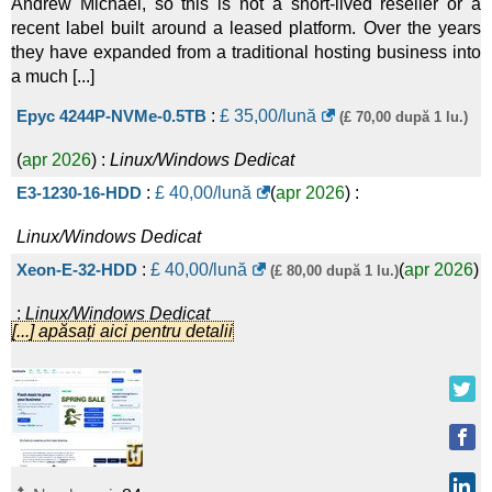
Andrew Michael, so this is not a short-lived reseller or a
recent label built around a leased platform. Over the years
they have expanded from a traditional hosting business into
a much [...]
Epyc 4244P-NVMe-0.5TB
:
£
35,00
/lună
(£ 70,00 după 1 lu.)
(
apr 2026
) :
Linux/Windows
Dedicat
E3-1230-16-HDD
:
£
40,00
/lună
(
apr 2026
) :
Linux/Windows
Dedicat
Xeon-E-32-HDD
:
£
40,00
/lună
(
apr 2026
)
(£ 80,00 după 1 lu.)
:
Linux/Windows
Dedicat
[...] apăsați aici pentru detalii
Epyc 4244P-NVMe-1TB
:
£
40,00
/lună
(£ 80,00 după 1 lu.)
(
apr 2026
) :
Linux/Windows
Dedicat
Ryzen 5 Pro-HDD
:
£
45,00
/lună
(
apr 2026
) :
Linux/Windows
Dedicat