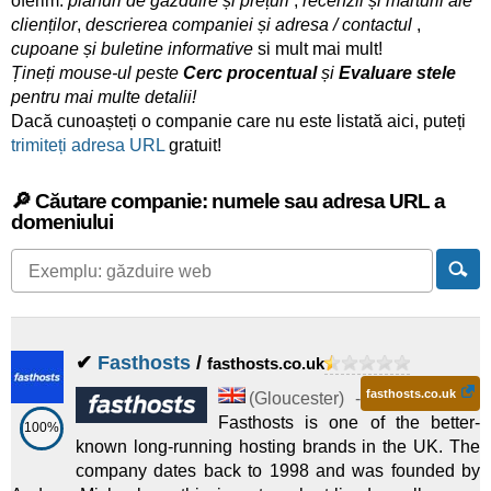
oferim:
planuri de găzduire și prețuri
,
recenzii și mărturii ale
clienților
,
descrierea companiei și adresa / contactul
,
cupoane și buletine informative
si mult mai mult!
Țineți mouse-ul peste
Cerc procentual
și
Evaluare stele
pentru mai multe detalii!
Dacă cunoașteți o companie care nu este listată aici, puteți
trimiteți adresa URL
gratuit!
🔎 Căutare companie: numele sau adresa URL a
domeniului
✔
Fasthosts
/
fasthosts.co.uk
fasthosts.co.uk
(
Gloucester
) -
Fasthosts is one of the better-
100%
known long-running hosting brands in the UK. The
company dates back to 1998 and was founded by