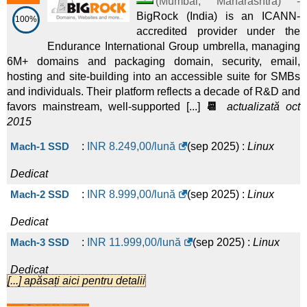
(
Mumbai
,
Maharashtra
) -
(
ian 2026
) :
Linux/Windows
Dedicat
2026
) :
Linux/Windows
Dedicat
2x Intel Xeon Gold 5118 10Gbps 250TB Amsterdam
:
$
BigRock (India) is an ICANN-
100%
accredited provider under the
DE - AMD EPYC 9454P 48-Core Genoa (Zen4)
:
€
Xeon Gold 6126 - Storage
:
£
230,00
/lună
(£ 460,00 după 1
230,40
/lună
(
nov 2025
) :
Linux/Windows
Dedicat
Endurance International Group umbrella, managing
247,30
/lună
(
ian 2026
) :
Linux/Windows
Dedicat
6M+ domains and packaging domain, security, email,
(
apr 2026
) :
Linux/Windows
Dedicat
lu.)
2x AMD EPYC 7543 1Gbps 30TB Canada
:
$
252,29
/lună
hosting and site-building into an accessible suite for SMBs
Epyc 7313P - Storage
:
£
260,00
/lună
(£ 520,00 după 1 lu.)
(
nov 2025
) :
Linux/Windows
Dedicat
and individuals. Their platform reflects a decade of R&D and
favors mainstream, well-supported [...]
📆
actualizată oct
(
apr 2026
) :
Linux/Windows
Dedicat
AMD Ryzen 9 9950X 1Gbps 100TB Frankfurt
:
$
252,81
/lună
2015
Xeon Gold 6126 XL - Storage
:
£
340,00
/lună
(£ 680,00 după
(
nov 2025
) :
Linux/Windows
Dedicat
Mach-1 SSD
:
INR
8.249,00
/lună
(
sep 2025
) :
Linux
(
apr 2026
) :
Linux/Windows
Dedicat
2x Intel Xeon Gold 6130 10Gbps 250TB
:
€
300,00
/lună
1 lu.)
Dedicat
(
nov 2025
) :
Linux/Windows
Dedicat
Mach-2 SSD
:
INR
8.999,00
/lună
(
sep 2025
) :
Linux
2x AMD EPYC 7402 10Gbps 250TB Amsterdam
:
$
Dedicat
403,20
/lună
(
nov 2025
) :
Linux/Windows
Dedicat
Mach-3 SSD
:
INR
11.999,00
/lună
(
sep 2025
) :
Linux
1x AMD Ryzen 9 9950X 10Gbps 250TB Amsterdam
:
$
Dedicat
[...] apăsați aici pentru detalii
460,80
/lună
(
nov 2025
) :
Linux/Windows
Dedicat
Mach-1
:
INR
9.399,00
/lună
(
sep 2025
) :
Windows
2x Intel Xeon Silver 4214 25Gbps 500TB
:
€
500,00
/lună