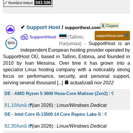
Linux/Windows
Dedicat
1x Intel Xeon E-2388G Gaming 1Gbps
:
€
89,00
/lună
(
nov
593.596
🔗 Numărul linkuri
Xeon-4123-96-HDD
:
£
125,00
/lună
(
apr 2026
) :
2025
) :
Linux/Windows
Dedicat
Linux/Windows
Dedicat
1x Intel Xeon E-2388G 1Gbps 30TB Canada
:
$
102,53
/lună
Cupon
✔
Support Host
/
supporthost.com
Ryzen 9 Pro-128-NVMe
:
£
130,00
/lună
(
apr 2026
) :
(
nov 2025
) :
Linux/Windows
Dedicat
supporthost.com
(
Tallinn
,
Linux/Windows
Dedicat
86%
Harjumaa
) -
SupportHost is an
1x Intel Xeon E-2274G Gaming 1Gbps
:
€
106,00
/lună
(
nov
independent European hosting provider operated by
Xeon-4123-96-NVMe
:
£
140,00
/lună
(
apr 2026
) :
2025
) :
Linux/Windows
Dedicat
SupportHost OÜ, based in Tallinn, Estonia, and founded in
2010 by Ivan Messina. Over time it has grown into a
Linux/Windows
Dedicat
1x Intel Xeon E-2286G Gaming 1Gbps
:
€
108,00
/lună
(
nov
specialist Linux hosting company with a noticeably strong
Epyc 7302-HDD
:
£
150,00
/lună
(
apr 2026
) :
focus on performance, security, and personal support,
2025
) :
Linux/Windows
Dedicat
serving several thousand [...]
📆
actualizată nov 2022
Linux/Windows
Dedicat
1x Intel Xeon E-2274G 1Gbps 30TB Germany
:
$
122,11
/lună
DE - AMD Ryzen 5 3600 Hexa-Core Matisse (Zen2)
:
€
Xeon-6210U-192-HDD
:
£
150,00
/lună
(£ 300,00 după 1 lu.)
(
nov 2025
) :
Linux/Windows
Dedicat
81,10
/lună
(
ian 2026
) :
Linux/Windows
Dedicat
(
apr 2026
) :
Linux/Windows
Dedicat
1x Intel Xeon E-2286G 1Gbps 30TB Germany
:
$
124,42
/lună
DE - Intel Core i5-13500 14 Core Raptor Lake-S
:
€
Xeon-6210U-192-NVMe
:
£
155,00
/lună
(£ 310,00 după 1 lu.)
(
nov 2025
) :
Linux/Windows
Dedicat
82,30
/lună
(
ian 2026
) :
Linux/Windows
Dedicat
(
apr 2026
) :
Linux/Windows
Dedicat
1x Intel Xeon E5-1620v3 1Gbps 30TB United States
:
$