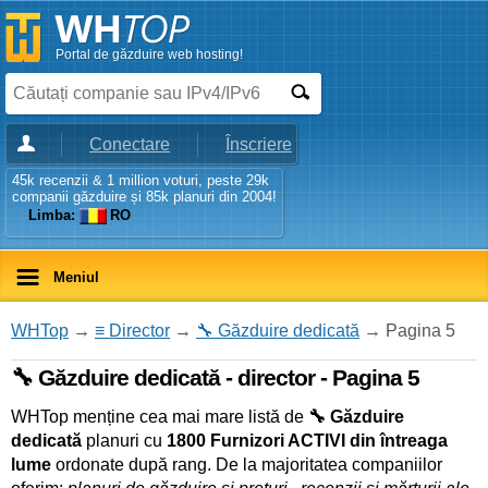
Portal de găzduire web hosting!
Conectare
Înscriere
45k recenzii & 1 million voturi, peste 29k
companii găzduire și 85k planuri din 2004!
Limba:
RO
Meniul
WHTop
→
≡ Director
→
🔧 Găzduire dedicată
→ Pagina 5
🔧 Găzduire dedicată - director - Pagina 5
WHTop menține cea mai mare listă de
🔧 Găzduire
dedicată
planuri cu
1800 Furnizori ACTIVI din întreaga
lume
ordonate după rang. De la majoritatea companiilor