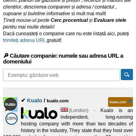
oferim:
planuri de găzduire și prețuri
,
recenzii și mărturii ale
clienților
,
descrierea companiei și adresa / contactul
,
cupoane și buletine informative
si mult mai mult!
Țineți mouse-ul peste
Cerc procentual
și
Evaluare stele
pentru mai multe detalii!
Dacă cunoașteți o companie care nu este listată aici, puteți
trimiteți adresa URL
gratuit!
🔎 Căutare companie: numele sau adresa URL a
domeniului
✔
Kualo
/
kualo.com
kualo.com
(
London
) -
Kualo is an
independent, long-running
100%
hosting company with more than two decades of
history in the industry. They state that they host over