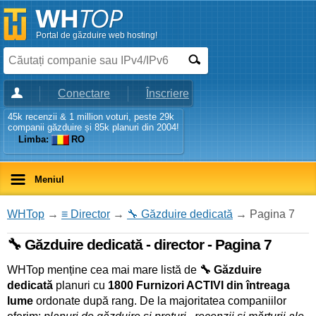
Portal de găzduire web hosting!
Conectare
Înscriere
45k recenzii & 1 million voturi, peste 29k
companii găzduire și 85k planuri din 2004!
Limba:
RO
Meniul
WHTop
→
≡ Director
→
🔧 Găzduire dedicată
→ Pagina 7
🔧 Găzduire dedicată - director - Pagina 7
WHTop menține cea mai mare listă de
🔧 Găzduire
dedicată
planuri cu
1800 Furnizori ACTIVI din întreaga
lume
ordonate după rang. De la majoritatea companiilor