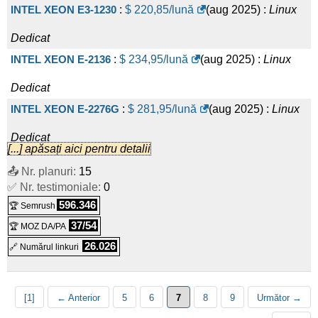
INTEL XEON E3-1230
:
$
220,85
/lună
(
aug 2025
) :
Linux
Linux/Windows
Dedicat
H Pro S
:
PLN
627,30
/lună
(
iul 2025
) :
Dedicat
INTEL XEON E-2136
:
$
234,95
/lună
(
aug 2025
) :
Linux
Linux/Windows
Dedicat
H Pro M
:
PLN
676,50
/lună
(
iul 2025
) :
Dedicat
INTEL XEON E-2276G
:
$
281,95
/lună
(
aug 2025
) :
Linux
Linux/Windows
Dedicat
G3 Pro XL
:
PLN
833,94
/lună
(
iul 2025
) :
Dedicat
[...] apăsați aici pentru detalii
INTEL XEON Silver 4214
:
$
422,95
/lună
(
aug 2025
) :
Linux/Windows
Dedicat
📤 Nr. planuri:
15
G3 Pro XXL
:
PLN
870,84
/lună
(
iul 2025
) :
✅ Nr. testimoniale:
Linux
Dedicat
0
596.346
🏆 Semrush
DUAL INTEL XEON Silver 4214
:
$
639,15
/lună
(
aug 2025
)
Linux/Windows
Dedicat
37/54
🏆 MOZ DA/PA
H Pro XL
:
PLN
922,50
/lună
(
iul 2025
) :
:
Linux
Dedicat
26.026
🔗 Numărul linkuri
Linux/Windows
Dedicat
H Pro XXL
:
PLN
1.156,20
/lună
(
iul 2025
) :
[1]
← Anterior
5
6
7
8
9
Următor →
Linux/Windows
Dedicat