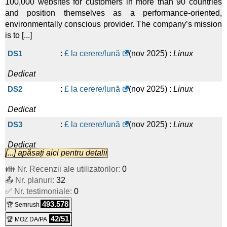
100,000 websites for customers in more than 90 countries
and position themselves as a performance-oriented,
environmentally conscious provider. The company’s mission
is to [...]
DS1
:
£ la cerere/lună
(
nov 2025
) :
Linux
Dedicat
DS2
:
£ la cerere/lună
(
nov 2025
) :
Linux
Dedicat
DS3
:
£ la cerere/lună
(
nov 2025
) :
Linux
Dedicat
[...] apăsați aici pentru detalii
DS4
:
£ la cerere/lună
(
nov 2025
) :
Linux
👪 Nr. Recenzii ale utilizatorilor:
0
📤 Nr. planuri:
Dedicat
32
✅ Nr. testimoniale:
0
493.578
🏆 Semrush
42/51
🏆 MOZ DA/PA