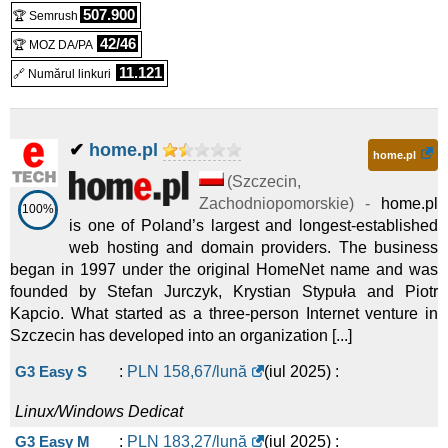
507.900
🏆 Semrush
42/46
🏆 MOZ DA/PA
11.121
🔗 Numărul linkuri
✔
home.pl
home.pl
(
Szczecin
,
Zachodniopomorskie
) -
home.pl
100%
is one of Poland’s largest and longest-established
web hosting and domain providers. The business
began in 1997 under the original HomeNet name and was
founded by Stefan Jurczyk, Krystian Stypuła and Piotr
Kapcio. What started as a three-person Internet venture in
Szczecin has developed into an organization [...]
G3 Easy S
:
PLN
158,67
/lună
(
iul 2025
) :
Linux/Windows
Dedicat
G3 Easy M
:
PLN
183,27
/lună
(
iul 2025
) :