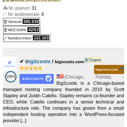
R7 Simple L
:
PLN
405,90
/lună
(
iul 2025
) :
Xeon Scalable 24c
:
$
260,00
/lună
(
iul 2025
) :
Linux
📤 Nr. planuri:
31
Linux/Windows
Dedicat
✅ Nr. testimoniale:
0
Dedicat
585.939
E24 Active S
:
PLN
487,08
/lună
(
iul 2025
) :
🏆 Semrush
Xeon Scalable 48c
:
$
460,00
/lună
(
iul 2025
) :
Linux
42/53
🏆 MOZ DA/PA
Linux/Windows
Dedicat
Dedicat
222.163
🔗 Numărul linkuri
E24 Active M
:
PLN
509,22
/lună
(
iul 2025
) :
Linux/Windows
Dedicat
Cupon
✔
BigScoots
/
E24 Active L
:
PLN
531,36
bigscoots.com
/lună
(
iul 2025
) :
bigscoots.com
Linux/Windows
Dedicat
100%
(
Chicago
,
Florida
) -
R7 Simple XL
:
PLN
553,50
/lună
(
iul 2025
) :
BigScoots is a Chicago-based
managed hosting company founded in 2010 by Scott
Linux/Windows
Dedicat
Stapley and Justin Catello. Stapley remains co-founder and
E24 Active XL
:
PLN
564,57
/lună
(
iul 2025
) :
CEO, while Catello continues in a senior technical and
infrastructure role. The company has grown from a small
Linux/Windows
Dedicat
independent hosting operation into a WordPress-focused
provider [...]
G3 Pro L
:
PLN
612,54
/lună
(
iul 2025
) :