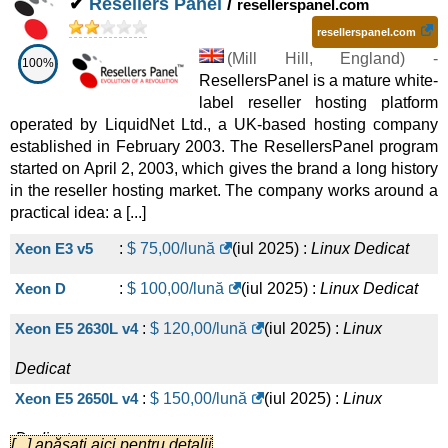
✔
Resellers Panel
/
resellerspanel.com
Linux/Windows
Dedicat
resellerspanel.com
C Atom Storage
:
PLN
321,34
/lună
(
iul 2025
) :
(
Mill Hill
,
England
) -
100%
Linux/Windows
Dedicat
ResellersPanel is a mature white-
label reseller hosting platform
C Atom L
:
PLN
333,02
/lună
(
iul 2025
) :
operated by LiquidNet Ltd., a UK-based hosting company
Linux/Windows
Dedicat
established in February 2003. The ResellersPanel program
started on April 2, 2003, which gives the brand a long history
R7 Simple S
:
PLN
344,40
/lună
(
iul 2025
) :
in the reseller hosting market. The company works around a
practical idea: a [...]
Linux/Windows
Dedicat
H Easy Storage
:
PLN
356,70
/lună
(
iul 2025
) :
Xeon E3 v5
:
$
75,00
/lună
(
iul 2025
) :
Linux
Dedicat
Linux/Windows
Dedicat
Xeon D
:
$
100,00
/lună
(
iul 2025
) :
Linux
Dedicat
H Easy M
:
PLN
367,77
/lună
(
iul 2025
) :
Xeon E5 2630L v4
:
$
120,00
/lună
(
iul 2025
) :
Linux
Linux/Windows
Dedicat
Dedicat
R7 Simple M
:
PLN
369,00
/lună
(
iul 2025
) :
Xeon E5 2650L v4
:
$
150,00
/lună
(
iul 2025
) :
Linux
Linux/Windows
Dedicat
Dedicat
[...] apăsați aici pentru detalii