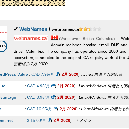
...] もっと読むにはここをクリック
terprise (Wordpress)
:
$
24.99
/月
(
3月 2026
) :
Linux
両者とも関わ
lgrade - Xeon E-2234
:
$
122.94
/月
(
10月 2025
) :
Linux
献身的
syVPS 1-2-40
:
$
10.00
/月
(
3月 2026
) :
Linux
VPS
rcelona - Xeon E3-1270 v6
:
$
134.64
/月
(
10月 2025
) :
Linux
献身的
syVPS 2-4-80
:
$
30.00
/月
(
3月 2026
) :
Linux
VPS
✔
WebNames
/
webnames.ca
ngkok - Core i3-2100
:
$
195.00
/月
(
10月 2025
) :
Linux
献身的
(
Vancouver
,
British Columbia
) -
Web
syVPS 4-8-160
:
$
60.00
/月
(
3月 2026
) :
Linux
VPS
ngkok - Core i3-4330
:
$
205.00
/月
(
10月 2025
) :
Linux
献身的
domain registrar, hosting, email, DNS and
00%
OM
:
$
19.49
年
(
3月 2026
) :
ドメイン
British Columbia. The company has operated since 2000 and ha
ku - Xeon E5-2643 v4
:
$
331.54
/月
(
10月 2025
) :
Linux
献身的
ecosystem, connected to the original .CA registry work at the Un
main Plus (Unicast DNS)
:
$
0.00
年
(
3月 2026
) :
DNS
ku - Xeon E5-2680 v4
更新済み 2月 2020
:
$
368.51
/月
(
10月 2025
) :
Linux
献身的
andard (Anycast DNS)
:
$
20.00
年
(
3月 2026
) :
DNS
rdPress Value
:
CAD
7.95
/月
(
2月 2020
) :
Linux
両者とも関わる
ku - Xeon E5-2690 v4
:
$
467.10
/月
(
10月 2025
) :
Linux
献身的
o (Anycast DNS)
:
$
40.00
年
(
3月 2026
) :
DNS
lue
:
CAD
4.95
/月
(
2月 2020
) :
Linux/Windows
両者とも関
rcelona - Xeon Gold 5218
:
$
642.78
/月
(
10月 2025
) :
Linux
献身的
Domains with Enterprise DNS service
:
$
70.00
/月
(
3月 2026
) :
DN
vantage
:
CAD
8.95
/月
(
2月 2020
) :
Linux/Windows
両者とも関
ngkok - Xeon E5-2620
:
$
689.00
/月
(
10月 2025
) :
Linux
献身的
 Domains with Standard DNS service
:
$
149.00
年
(
3月 2026
) :
D
o
:
CAD
16.95
/月
(
2月 2020
) :
Linux/Windows
両者とも
lgrade - Xeon Gold 5218
:
$
701.33
/月
(
10月 2025
) :
Linux
献身的
terprise (Anycast DNS)
:
$
149.50
年
(
3月 2026
) :
DNS
om .net
:
$
15.00
/月
(
2月 2020
) :
ドメイン
hburn - EPYC 7502 (1 vCore)
:
$
12.00
/月
(
10月 2025
) :
Linux/Win