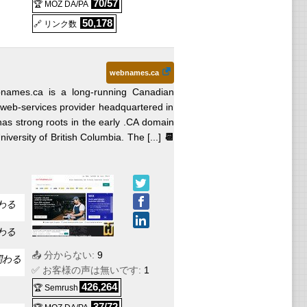
70/57
🏆 MOZ DA/PA
る
50,178
🔗 リンク数
webnames.ca
names.ca is a long-running Canadian
 web-services provider headquartered in
s strong roots in the early .CA domain
iversity of British Columbia. The [...]
📆
わる
S
わる
📤 分からない:
9
NS
関わる
✅ お客様の声は無いです:
1
426,264
🏆 Semrush
dows
37/72