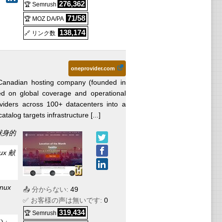
276,362
🏆 Semrush
71/58
🏆 MOZ DA/PA
138,174
🔗 リンク数
oneprovider.com
Canadian hosting company (founded in
d on global coverage and operational
oviders across 100+ datacenters into a
alog targets infrastructure [...]
献身的
ux
献
inux
📤 分からない:
49
✅ お客様の声は無いです:
0
319,434
🏆 Semrush