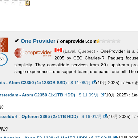
 pack email
:
$
114.00
/月
(
10月 2025
) :
Cloud
Eメール
0 pack email
:
$
129.00
/月
(
10月 2025
) :
Cloud
Eメール
✔
One Provider
/
oneprovider.com
(
Laval
,
Quebec
) -
OneProvider is a 
2005 by CEO Charles-R. Paquet) focuse
86%
simplicity. They consolidate services from 80+ upstream pr
single experience—one support team, one panel, one bill. The cat
ris - Atom C2350 (1x128GB SSD)
:
$
11.08
/月
(
10月 2025
) :
Linux
sterdam - Atom C2350 (1x1TB HDD)
:
$
11.09
/月
(
10月 2025
) :
Lin
的
sseldorf - Opteron 3365 (2x1TB HDD)
:
$
16.01
/月
(
10月 2025
) :
L
身的