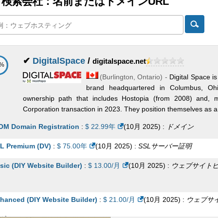
 検索会社：名前またはドメインURL
✔
DigitalSpace
/
digitalspace.net
6%
(
Burlington
,
Ontario
) -
Digital Space i
brand headquartered in Columbus, Oh
ownership path that includes Hostopia (from 2008) and, 
Corporation transaction in 2023. They position themselves as a 
OM Domain Registration
:
$
22.99
年
(
10月 2025
) :
ドメイン
L Premium (DV)
:
$
75.00
年
(
10月 2025
) :
SSLサーバー証明
sic (DIY Website Builder)
:
$
13.00
/月
(
10月 2025
) :
ウェブサイト
hanced (DIY Website Builder)
:
$
21.00
/月
(
10月 2025
) :
ウェブサ