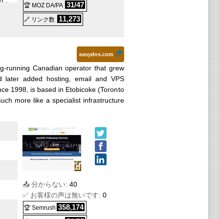
5
) :
31/47
🏆 MOZ DA/PA
11,273
🔗 リンク数
inux
easydns.com
g-running Canadian operator that grew
身的
later added hosting, email and VPS
Linux
ce 1998, is based in Etobicoke (Toronto
ch more like a specialist infrastructure
献身
Linux
📤 分からない:
40
✅ お客様の声は無いです:
0
358,174
🏆 Semrush