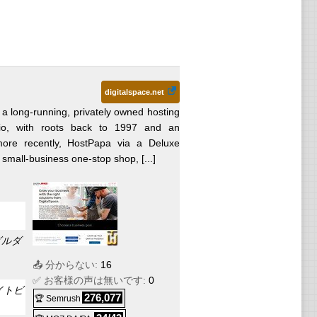
digitalspace.net
s a long-running, privately owned hosting
io, with roots back to 1997 and an
more recently, HostPapa via a Deluxe
small-business one-stop shop, [...]
ビルダ
📤 分からない:
16
✅ お客様の声は無いです:
0
イトビ
276,077
🏆 Semrush