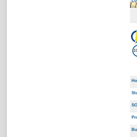
Lo
[
Li
Da
献
Pa
1
Du
献
Pa
Ho
的
St
Du
S
献
Pr
Be
Bu
Ba