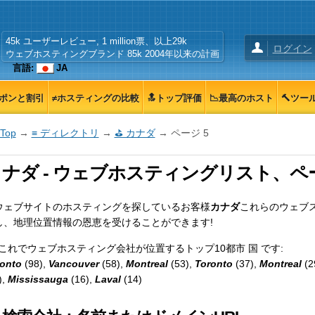
45k ユーザーレビュー, 1 million票、以上29k
ログイン
ウェブホスティングブランド 85k 2004年以来の計画
言語:
JA
ーポンと割引
≠ホスティングの比較
🔝トップ評価
📉最高のホスト
🔨ツー
Top
→
≡ ディレクトリ
→
⛳ カナダ
→ ページ 5
ナダ - ウェブホスティングリスト、ペー
ウェブサイトのホスティングを探しているお客様
カナダ
これらのウェブ
し、地理位置情報の恩恵を受けることができます!
 これでウェブホスティング会社が位置するトップ10都市 国 です:
onto
(98),
Vancouver
(58),
Montreal
(53),
Toronto
(37),
Montreal
(2
),
Mississauga
(16),
Laval
(14)