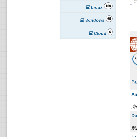
75
150
💻 Linux
10
65
💻 Windows
6
💻 Cloud
Pa
Am
身
Du
献