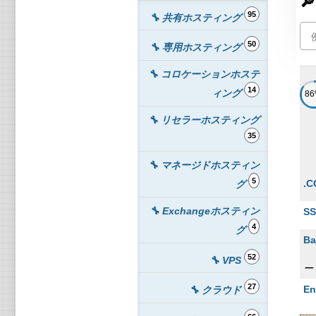

95
🔧 共有ホスティング
50
🔧 専用ホスティング
🔧 コロケーションホステ
14
ィング
8
🔧 リセラーホスティング
35
🔧 マネージドホスティン
5
.C
グ
🔧 Exchangeホスティン
SS
4
グ
Ba
52
🔧 VPS
ー
27
En
🔧 クラウド