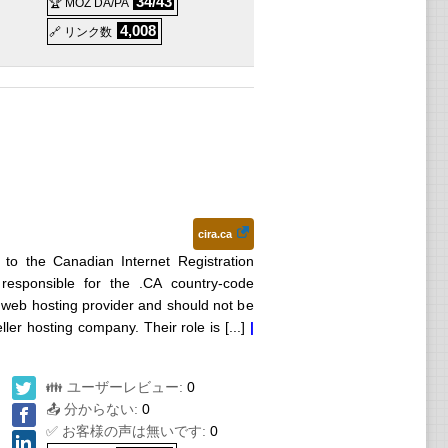
34/43
🏆 MOZ DA/PA
4,008
トビ
🔗 リンク数
cira.ca
to the Canadian Internet Registration
on responsible for the .CA country-code
l web hosting provider and should not be
ler hosting company. Their role is [...]
|
👪 ユーザーレビュー:
0
📤 分からない:
0
✅ お客様の声は無いです:
0