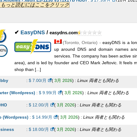
s Angeles - Xeon E3-1230 v3 (1x1TB HDD)
:
$
27.99
/月
(
10月 202
...] もっと読むにはここをクリック
nux
献身的
llas - Xeon E3-1230 v5 (1x256GB SSD)
:
$
28.99
/月
(
10月 2025
) :
L
✔
EasyDNS
/
easydns.com
身的
(
Toronto
,
Ontario
) -
easyDNS is a lon
ris - Xeon E3-1220 (2x2TB HDD)
:
$
30.81
/月
(
10月 2025
) :
Linux
献
up around DNS and domain names and 
00%
sseldorf - Ryzen 7 1700X (2x1TB HDD)
:
$
32.03
/月
(
10月 2025
) :
services. The company has been active sin
area), and is led by founder and CEO Mark Jeftovic. It feels mu
身的
shop than [...]
ris - Xeon D-1531 (2x500GB SSD)
:
$
33.26
/月
(
10月 2025
) :
Linux
bby
:
$
7.00
/月
(
3月 2026
) :
Linux
両者とも関わる
arter (Wordpress)
:
$
9.99
/月
(
3月 2026
) :
Linux
両者とも関わる
sseldorf - Xeon D-1540 (2x240GB SSD)
:
$
36.96
/月
(
10月 2025
) :
OHO
:
$
12.00
/月
(
3月 2026
) :
Linux
両者とも関わる
身的
o (Wordpress)
:
$
14.99
/月
(
3月 2026
) :
Linux
両者とも関わる
lgrade - Xeon E3-1230 v5
:
$
104.21
/月
(
10月 2025
) :
Linux
献身的
siness
:
$
18.00
/月
(
3月 2026
) :
Linux
両者とも関わる
rcelona - Xeon E-2234
:
$
111.23
/月
(
10月 2025
) :
Linux
献身的