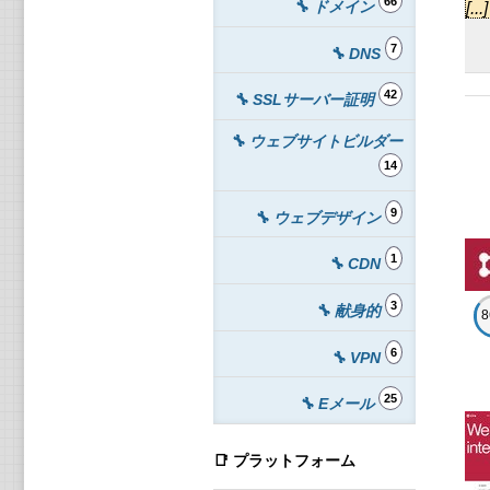
ル
66
🔧 ドメイン
[
Pr
7
🔧 DNS
ル
42
🔧 SSLサーバー証明
Ba
🔧 ウェブサイトビルダー
En
14
Pr
9
🔧 ウェブデザイン
5 
1
🔧 CDN
10
3
🔧 献身的
15
6
🔧 VPN
20
25
🔧 Eメール
25
📑 プラットフォーム
50