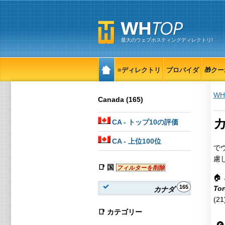
最大のウェブホスティングディレクトリ!
≡ディレクトリ
プロバイダ
🎁ク
WH
Canada (165)
カ
CA
- トップ10の評価
CA
- 上位100位
で
慮
📑 国
フィルターを削除

165
Tor
カナダ
(21
📑 カテゴリー