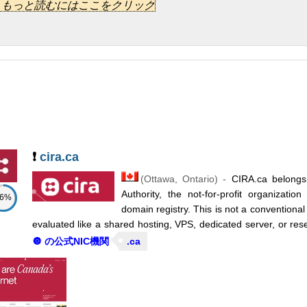
ダー
...] もっと読むにはここをクリック
emium (DIY Website Builder)
:
$
32.00
/月
(
10月 2025
) :
ウェブサイ
ダー
sic (Build It For Me)
:
$
41.00
/月
(
10月 2025
) :
ウェブデザイン
hanced (Build It For Me)
:
$
76.00
/月
(
10月 2025
) :
ウェブデザイン
emium (Build It For Me)
:
$
129.00
/月
(
10月 2025
) :
ウェブデザイン
pack email
:
$
12.00
/月
(
10月 2025
) :
Cloud
Eメール
❗
cira.ca
(
Ottawa
,
Ontario
) -
CIRA.ca belongs 
 pack email
:
$
21.00
/月
(
10月 2025
) :
Cloud
Eメール
Authority, the not-for-profit organizati
86%
 pack email
:
$
29.00
/月
(
10月 2025
) :
Cloud
Eメール
domain registry. This is not a conventiona
evaluated like a shared hosting, VPS, dedicated server, or resel
 pack email
:
$
35.00
/月
(
10月 2025
) :
Cloud
Eメール
🔘 の公式NIC機関
.ca
 pack email
:
$
41.00
/月
(
10月 2025
) :
Cloud
Eメール
 pack email
:
$
76.00
/月
(
10月 2025
) :
Cloud
Eメール