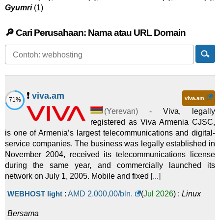
Gyumri
(1)
🔎 Cari Perusahaan: Nama atau URL Domain
❗
viva.am
viva.am
71%
(
Yerevan
) -
Viva, legally
registered as Viva Armenia CJSC,
is one of Armenia’s largest telecommunications and digital-
service companies. The business was legally established in
November 2004, received its telecommunications license
during the same year, and commercially launched its
network on July 1, 2005. Mobile and fixed [...]
WEBHOST light
:
AMD
2.000,00
/bln.
(
Jul 2026
) :
Linux
Bersama