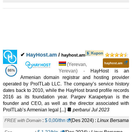
2026
) :
Cloud
Tukar
Microsoft 365 Business Premium
:
AMD
10.560,00
/bln.
(
Jul 2026
) :
Cloud
Tukar
Veeam Backup 500 GB
:
AMD
6.500,00
/bln.
(
Jul 2026
) :
Linux/Windows
Cloud
Kupon
✔
HayHost.am
/
hayhost.am
IaaS 2 vCPU / 2 GB RAM / 100 GB SSD
:
AMD
10.000,00
/bln.
hayhost.am
(
Yerevan
,
(
Jul 2026
) :
Linux/Windows
Cloud
86%
Yerevan
) -
HayHost is an
Armenian domain registrar and hosting provider
Veeam Backup 1000 GB
:
AMD
12.000,00
/bln.
(
Jul 2026
) :
operated by ProITLab LLC. The company’s service history
dates back to 2010, while the HayHost brand profile records
Linux/Windows
Cloud
2016 as its foundation year. Pargev Karapetyan is the
IaaS 4 vCPU / 4 GB RAM / 100 GB SSD
:
AMD
15.000,00
/bln.
founder and CEO, as well as the director associated with
ProITLab’s Armenian legal [...]
📆
perbarui Jul 2023
(
Jul 2026
) :
Linux/Windows
Cloud
IaaS 8 vCPU / 12 GB RAM / 300 GB SSD
FREE with Domain
:
$
0,00
/thn
(
Des 2024
:
AMD
) :
Linux
Bersama