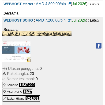
WEBHOST starter
:
AMD
4.800,00
/bln.
(
Jul 2026
) :
Linux
Bersama
WEBHOST SOHO
:
AMD
7.200,00
/bln.
(
Jul 2026
) :
Linux
Bersama
[...] klik di sini untuk membaca lebih lanjut
WEBHOST Business
:
AMD
12.000,00
/bln.
(
Jul 2026
) :
Linux
Bersama
WEBHOST PRO
:
AMD
18.000,00
/bln.
(
Jul 2026
) :
Linux
Bersama
👪 Ulasan pengguna:
0
Colocation 1 Unit / 0.5 kW
:
AMD
37.000,00
/bln.
(
Jul 2026
)
📤 Paket angka:
20
✅ Nomor testimoni:
:
Colokasi
0
1.537.220
🏆 Semrush
Microsoft 365 Business Basic
:
AMD
2.880,00
/bln.
(
Jul
39/37
🏆 MOZ DA/PA
2026
) :
Cloud
Tukar
524.631
🔗 Tautan Hitung
Microsoft 365 Business Standard
:
AMD
6.000,00
/bln.
(
Jul