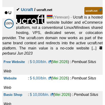
Linux/Windows
VPS
✔
Ucraft
/
ucraft.net
2 vCore 4GB 40GB NVMe
:
$
11,90
/bln.
(
Des 2024
) :
ucraft.net
(
Yerevan
) -
Ucraft is a hosted
Linux/Windows
VPS
website builder and eCommerce
100%
VPS in Armenia | 1 vCore 2GB 20GB
:
$
16,00
/bln.
(
Agu
platform, not a conventional Linux/Windows shared
hosting, VPS, dedicated server, or colocation
2022
) :
Linux/Windows
VPS
provider. The ucraft.com domain now works as part of the
2 vCore 8GB 80GB NVMe
:
$
19,90
/bln.
(
Mar 2022
) :
same brand context and redirects into the active ucraft.net
platform. The main value is a no-code website [...]
📆
Linux/Windows
VPS
perbarui Jun 2023
VPS in Armenia | 2 vCore 4GB 40GB
:
$
26,90
/bln.
(
Mar
Free Website
:
$
0,00
/bln.
(
Mei 2026
) :
Pembuat Situs
2022
) :
Linux/Windows
VPS
Web
4 vCore 16GB 160GB NVMe
:
$
36,00
/bln.
(
Mar 2025
) :
Website
:
$
6,00
/bln.
(
Mei 2026
) :
Pembuat Situs
Linux/Windows
VPS
Web
VPS in Armenia | 4 vCore 8GB 80GB
:
$
48,00
/bln.
(
Okt
Basic Shop
:
$
10,00
/bln.
(
Mei 2026
) :
Pembuat Situs
2023
) :
Linux/Windows
VPS
Web