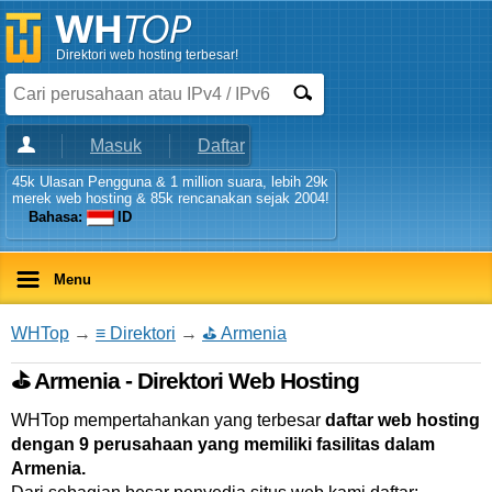
Direktori web hosting terbesar!
Masuk
Daftar
45k Ulasan Pengguna & 1 million suara, lebih 29k
merek web hosting & 85k rencanakan sejak 2004!
Bahasa:
ID
Menu
WHTop
→
≡ Direktori
→
⛳ Armenia
⛳ Armenia - Direktori Web Hosting
WHTop mempertahankan yang terbesar
daftar web hosting
dengan 9 perusahaan yang memiliki fasilitas dalam
Armenia.