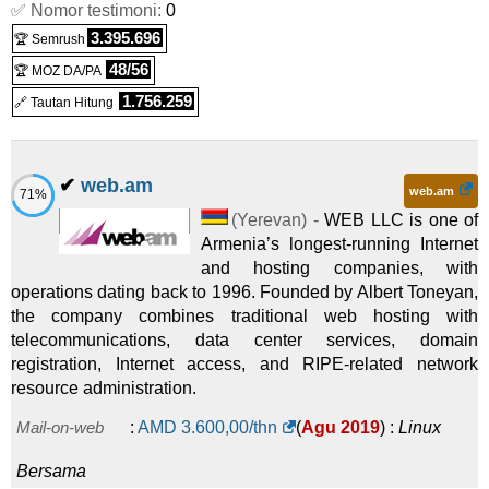
✅ Nomor testimoni:
0
3.395.696
🏆 Semrush
48/56
🏆 MOZ DA/PA
1.756.259
🔗 Tautan Hitung
✔
web.am
web.am
71%
(
Yerevan
) -
WEB LLC is one of
Armenia’s longest-running Internet
and hosting companies, with
operations dating back to 1996. Founded by Albert Toneyan,
the company combines traditional web hosting with
telecommunications, data center services, domain
registration, Internet access, and RIPE-related network
resource administration.
Mail-on-web
:
AMD
3.600,00
/thn
(
Agu 2019
) :
Linux
Bersama