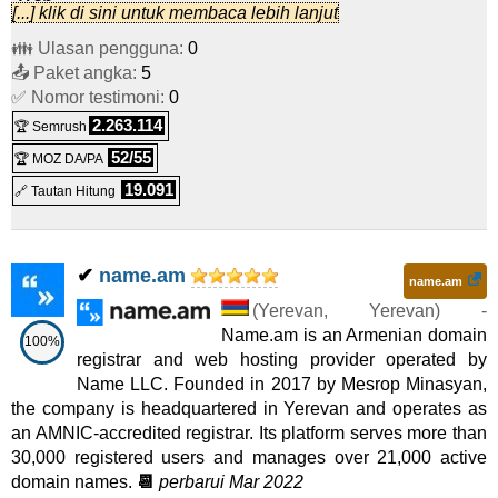
[...] klik di sini untuk membaca lebih lanjut
8 vCore 32GB 240GB NVMe
:
$
62,00
/bln.
(
Mar 2025
) :
Pro Shop
:
$
21,00
/bln.
(
Mei 2026
) :
Pembuat Situs
👪 Ulasan pengguna:
0
Linux/Windows
VPS
📤 Paket angka:
Web
5
AM Domain
:
$
20,00
/thn
(
Jul 2023
) :
Domain
✅ Nomor testimoni:
0
Unlimited
:
$
69,00
/bln.
(
Mei 2026
) :
Pembuat Situs
2.263.114
🏆 Semrush
SSL Certificates
:
$
7,90
/thn
(
Des 2024
) :
Sertifikat SSL
Web
52/55
🏆 MOZ DA/PA
VPN in Armenia
:
$
5,80
/bln.
(
Des 2024
) :
VPN
19.091
🔗 Tautan Hitung
✔
name.am
name.am
(
Yerevan
,
Yerevan
) -
Name.am is an Armenian domain
100%
registrar and web hosting provider operated by
Name LLC. Founded in 2017 by Mesrop Minasyan,
the company is headquartered in Yerevan and operates as
an AMNIC-accredited registrar. Its platform serves more than
30,000 registered users and manages over 21,000 active
domain names.
📆
perbarui Mar 2022