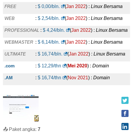
FREE
:
$
0,00
/bln.
(
Jan 2022
) :
Linux
Bersama
WEB
:
$
2,54
/bln.
(
Jan 2022
) :
Linux
Bersama
PROFESSIONAL
:
$
4,24
/bln.
(
Jan 2022
) :
Linux
Bersama
WEBMASTER
:
$
6,14
/bln.
(
Jan 2022
) :
Linux
Bersama
ULTIMATE
:
$
16,74
/bln.
(
Jan 2022
) :
Linux
Bersama
.com
:
$
12,29
/thn
(
Mei 2020
) :
Domain
.AM
:
$
16,74
/thn
(
Nov 2021
) :
Domain
📤 Paket angka:
7