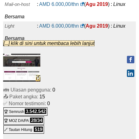
Mail-on-host
:
AMD
6.000,00
/thn
(
Agu 2019
) :
Linux
Bersama
Light
:
AMD
6.000,00
/thn
(
Agu 2019
) :
Linux
Bersama
[...] klik di sini untuk membaca lebih lanjut
Simple
:
AMD
12.500,00
/thn
(
Agu 2019
) :
Linux
Bersama
Standard
:
AMD
21.000,00
/thn
(
Agu 2019
) :
Linux
Bersama
👪 Ulasan pengguna:
0
Master
:
AMD
36.000,00
/thn
(
Agu 2019
) :
Linux
📤 Paket angka:
15
✅ Nomor testimoni:
Bersama
0
3.542.542
🏆 Semrush
Profi
:
AMD
72.000,00
/thn
(
Agu 2019
) :
Linux
28/34
🏆 MOZ DA/PA
Bersama
519
🔗 Tautan Hitung
Internet connection*
:
AMD
5.400,00
(
Agu 2019
) :