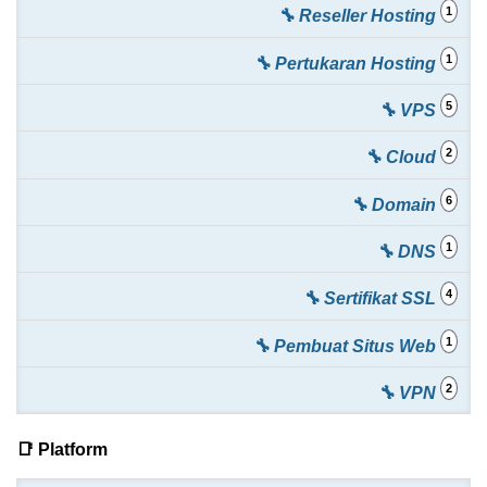
1
🔧 Reseller Hosting
1
🔧 Pertukaran Hosting
5
🔧 VPS
2
🔧 Cloud
6
🔧 Domain
1
🔧 DNS
4
🔧 Sertifikat SSL
1
🔧 Pembuat Situs Web
2
🔧 VPN
📑 Platform