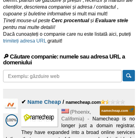
oferim:
planuri de găzduire și prețuri
,
recenzii și mărturii ale
clienților
,
descrierea companiei și adresa / contactul
,
cupoane și buletine informative
si mult mai mult!
Țineți mouse-ul peste
Cerc procentual
și
Evaluare stele
pentru mai multe detalii!
Dacă cunoașteți o companie care nu este listată aici, puteți
trimiteți adresa URL
gratuit!
🔎 Căutare companie: numele sau adresa URL a
domeniului
✔
Name Cheap
/
namecheap.com
namecheap.com
(
Phoenix
,
California
) -
Namecheap is no
100%
longer just a domain registrar.
They have expanded into a broad online services