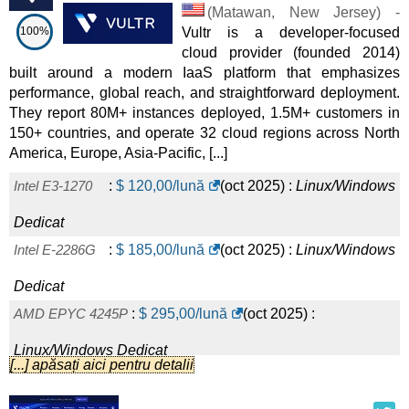
(
Matawan
,
New Jersey
) -
100%
Vultr is a developer-focused
cloud provider (founded 2014)
built around a modern IaaS platform that emphasizes
performance, global reach, and straightforward deployment.
They report 80M+ instances deployed, 1.5M+ customers in
150+ countries, and operate 32 cloud regions across North
America, Europe, Asia-Pacific, [...]
Intel E3-1270
:
$
120,00
/lună
(
oct 2025
) :
Linux/Windows
Dedicat
Intel E-2286G
:
$
185,00
/lună
(
oct 2025
) :
Linux/Windows
Dedicat
AMD EPYC 4245P
:
$
295,00
/lună
(
oct 2025
) :
Linux/Windows
Dedicat
[...] apăsați aici pentru detalii
Intel E-2388G
:
$
350,00
/lună
(
oct 2025
) :
Linux/Windows