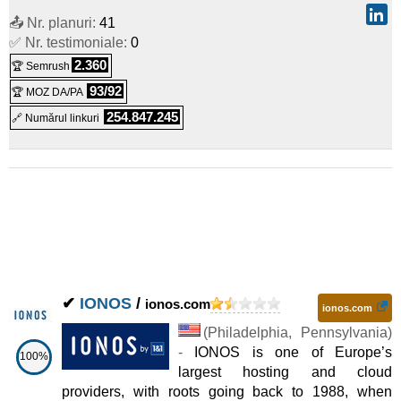
Dedicat
📤 Nr. planuri:
41
✅ Nr. testimoniale:
0
Dual AMD EPYC 7282
:
$
238,88
/lună
(
iun 2025
) :
Linux
2.360
🏆 Semrush
Dedicat
93/92
🏆 MOZ DA/PA
254.847.245
🔗 Numărul linkuri
✔
IONOS
/
ionos.com
ionos.com
(
Philadelphia
,
Pennsylvania
)
-
IONOS is one of Europe’s
100%
largest hosting and cloud
providers, with roots going back to 1988, when