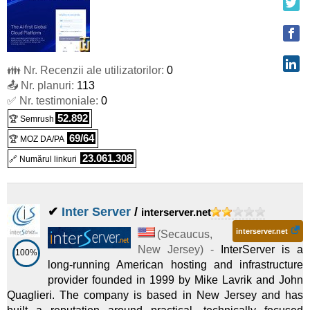
Dedicat
Intel E-2288G
:
$
350,00
/lună
(
oct 2025
) :
Linux/Windows
Dedicat
👪 Nr. Recenzii ale utilizatorilor:
0
AMD EPYC 4345P
:
$
395,00
/lună
(
oct 2025
) :
📤 Nr. planuri:
113
✅ Nr. testimoniale:
Linux/Windows
Dedicat
0
52.892
🏆 Semrush
NVIDIA L40S (8x GPUs)
:
$
610,56
/lună
(
oct 2025
) :
69/64
🏆 MOZ DA/PA
Linux/Windows
Dedicat
23.061.308
🔗 Numărul linkuri
AMD EPYC 7443P
:
$
725,00
/lună
(
oct 2025
) :
Linux/Windows
Dedicat
✔
Inter Server
/
interserver.net
AMD EPYC 9254
:
$
825,00
/lună
(
oct 2025
) :
interserver.net
(
Secaucus
,
Linux/Windows
Dedicat
New Jersey
) -
InterServer is a
100%
long-running American hosting and infrastructure
NVIDIA A100 PCIe (4x GPUs)
:
$
928,80
/lună
(
oct 2025
) :
provider founded in 1999 by Mike Lavrik and John
Linux/Windows
Dedicat
Quaglieri. The company is based in New Jersey and has