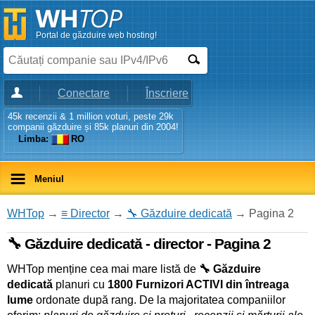
Portal de găzduire web hosting!
Conectare
Înscriere
45k recenzii & 1 million voturi, peste 29k
companii găzduire și 85k planuri din 2004!
Limba:
RO
Meniul
WHTop
→
≡ Director
→
🔧 Găzduire dedicată
→ Pagina 2
🔧 Găzduire dedicată - director - Pagina 2
WHTop menține cea mai mare listă de
🔧 Găzduire
dedicată
planuri cu
1800 Furnizori ACTIVI din întreaga
lume
ordonate după rang. De la majoritatea companiilor