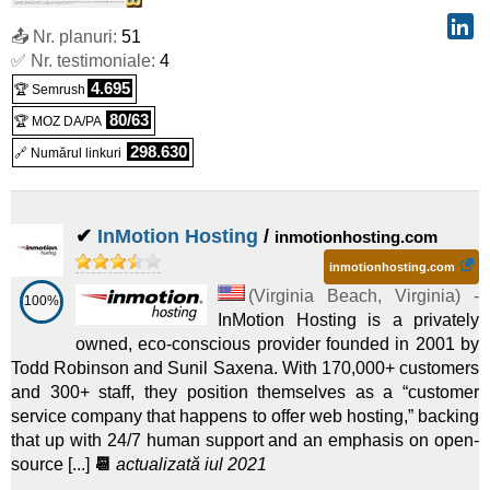
2025
) :
Linux
Dedicat
📤 Nr. planuri:
51
XL-64 NVMe
:
$
110,00
/lună
(
feb
($ 170,00 după 24 lu.)
✅ Nr. testimoniale:
4
2025
) :
Linux
Dedicat
4.695
🏆 Semrush
L-16 HDD
:
$
48,00
/lună
(
feb 2025
)
80/63
($ 75,00 după 24 lu.)
🏆 MOZ DA/PA
298.630
🔗 Numărul linkuri
:
Linux/Windows
Dedicat
L-32 HDD
:
$
55,00
/lună
(
feb 2025
)
($ 85,00 după 24 lu.)
✔
InMotion Hosting
/
inmotionhosting.com
:
Linux/Windows
Dedicat
inmotionhosting.com
XL-32 HDD
:
$
71,00
/lună
(
feb 2025
)
($ 110,00 după 24 lu.)
(
Virginia Beach
,
Virginia
) -
100%
:
Linux/Windows
Dedicat
InMotion Hosting is a privately
owned, eco-conscious provider founded in 2001 by
XL-64 HDD
:
$
91,00
/lună
(
feb
($ 140,00 după 24 lu.)
Todd Robinson and Sunil Saxena. With 170,000+ customers
2025
) :
Linux/Windows
Dedicat
and 300+ staff, they position themselves as a “customer
service company that happens to offer web hosting,” backing
that up with 24/7 human support and an emphasis on open-
source [...]
📆
actualizată iul 2021