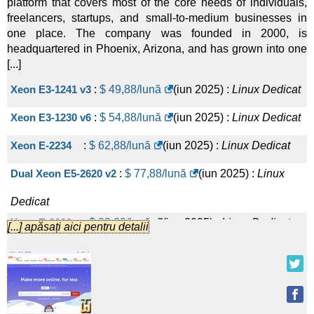
platform that covers most of the core needs of individuals,
freelancers, startups, and small-to-medium businesses in
one place. The company was founded in 2000, is
headquartered in Phoenix, Arizona, and has grown into one
[...]
Xeon E3-1241 v3
:
$
49,88
/lună
(
iun 2025
) :
Linux
Dedicat
Xeon E3-1230 v6
:
$
54,88
/lună
(
iun 2025
) :
Linux
Dedicat
Xeon E-2234
:
$
62,88
/lună
(
iun 2025
) :
Linux
Dedicat
Dual Xeon E5-2620 v2
:
$
77,88
/lună
(
iun 2025
) :
Linux
Dedicat
Xeon E-2236
:
$
88,88
/lună
(
iun 2025
) :
Linux
Dedicat
[...] apăsați aici pentru detalii
Dual Xeon Silver 4310T
:
$
155,88
/lună
(
iun 2025
) :
Linux
Dedicat
Dual Xeon Gold 5218
:
$
229,88
/lună
(
iun 2025
) :
Linux