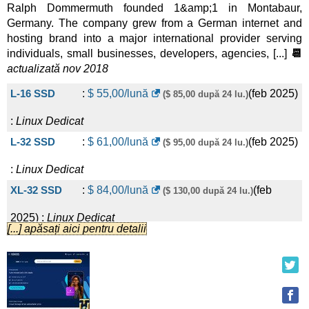
Ralph Dommermuth founded 1&amp;1 in Montabaur,
Germany. The company grew from a German internet and
hosting brand into a major international provider serving
individuals, small businesses, developers, agencies, [...]
📆
actualizată nov 2018
L-16 SSD
:
$
55,00
/lună
(
feb 2025
)
($ 85,00 după 24 lu.)
:
Linux
Dedicat
L-32 SSD
:
$
61,00
/lună
(
feb 2025
)
($ 95,00 după 24 lu.)
:
Linux
Dedicat
XL-32 SSD
:
$
84,00
/lună
(
feb
($ 130,00 după 24 lu.)
2025
) :
Linux
Dedicat
[...] apăsați aici pentru detalii
XL-32 NVMe
:
$
91,00
/lună
(
feb
($ 140,00 după 24 lu.)
2025
) :
Linux
Dedicat
XL-64 SSD
:
$
103,00
/lună
(
feb
($ 160,00 după 24 lu.)