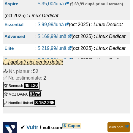
Aspire
:
$
35,00
/lună
($ 69,99 după primul termen)
(
oct 2025
) :
Linux
Dedicat
Essential
:
$
99,99
/lună
(
oct 2025
) :
Linux
Dedicat
Advanced
:
$
169,99
/lună
(
oct 2025
) :
Linux
Dedicat
Elite
:
$
219,99
/lună
(
oct 2025
) :
Linux
Dedicat
Extreme
:
$
249,99
/lună
(
oct 2025
) :
Linux
Dedicat
[...] apăsați aici pentru detalii
📤 Nr. planuri:
52
CC1000 — Amsterdam / Ashburn / Los Angeles (Silver 4214 /
✅ Nr. testimoniale:
2
:
$
499,99
/lună
(
oct 2025
) :
Linux
Dedicat
48.120
🏆 Semrush
83/75
🏆 MOZ DA/PA
3.152.265
🔗 Numărul linkuri
Cupon
✔
Vultr
/
vultr.com
vultr.com