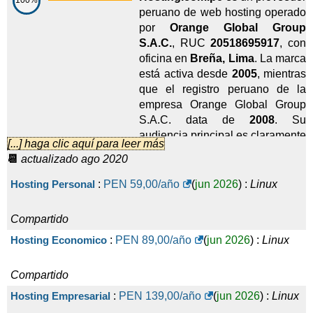
100%
peruano de web hosting operado
VPS ADVANCED
:
PEN
3.489,00
/año
(
may 2020
) :
Linux
por
Orange Global Group
S.A.C.
, RUC
20518695917
, con
VPS
oficina en
Breña, Lima
. La marca
STARTER
:
PEN
999,00
/año
(
may 2020
) :
Linux
está activa desde
2005
, mientras
que el registro peruano de la
empresa Orange Global Group
Cloud
S.A.C. data de
2008
. Su
SILVER
:
PEN
1.319,00
/año
(
may 2020
) :
Linux
audiencia principal es claramente
[...] haga clic aquí para leer más
local: pequeñas empresas
📆
actualizado ago 2020
Cloud
peruanas, emprendedores,
agencias, tiendas online,
BUSINESS
:
PEN
2.389,00
/año
(
may 2020
) :
Linux
Hosting Personal
:
PEN
59,00
/año
(
jun 2026
) :
Linux
escuelas, profesionales y clientes
que prefieren soporte en español,
Cloud
Compartido
facturación local, pagos
WSTARTER
:
PEN
1.139,00
/año
(
may 2020
) :
Windows
Hosting Economico
:
PEN
89,00
/año
(
jun 2026
) :
Linux
bancarios peruanos,
comunicación por WhatsApp y
precios en soles peruanos.
Cloud
Compartido
WSILVER
:
PEN
1.409,00
/año
(
may 2020
) :
Windows
Hosting Empresarial
:
PEN
139,00
/año
(
jun 2026
) :
Linux
Su portafolio de servicios es más