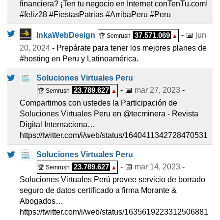
financiera? ¡Ten tu negocio en Internet conTenTu.com!
#feliz28 #FiestasPatrias #ArribaPeru #Peru
InkaWebDesign
37.571.069
- 📅
jun
🏆 Semrush
▲
20, 2024
- Prepárate para tener los mejores planes de
#hosting en Peru y Latinoamérica.
Soluciones Virtuales Peru
23.789.627
- 📅
mar 27, 2023
-
🏆 Semrush
▲
Compartimos con ustedes la Participación de
Soluciones Virtuales Peru en @tecminera - Revista
Digital Internaciona…
https://twitter.com/i/web/status/1640411342728470531
Soluciones Virtuales Peru
23.789.627
- 📅
mar 14, 2023
-
🏆 Semrush
▲
Soluciones Virtuales Perú provee servicio de borrado
seguro de datos certificado a firma Morante &
Abogados…
https://twitter.com/i/web/status/1635619223312506881