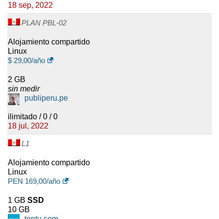
18 sep, 2022
Web
. El paquete de seguridad
incluye análisis diario,
PLAN PBL-02
eliminación de malware,
protección WAF, asistencia con
Alojamiento compartido
listas negras, monitorización de
Linux
la reputación de marca y
$
29,00
/año
monitorización de DNS, SSL y
2 GB
WHOIS.
sin medir
publiperu.pe
Los recursos ilimitados del
alojamiento compartido siguen
ilimitado / 0 / 0
sujetos a límites de uso
18 jul, 2022
razonable. El consumo se
L1
compara con los patrones de uso
de la base general de clientes, y
Alojamiento compartido
a las cuentas que consumen
Linux
recursos excesivos se les puede
PEN
169,00
/año
solicitar que reduzcan el uso o se
trasladen a un servicio más
1 GB
SSD
10 GB
adecuado. Normalmente, los
tentu.com