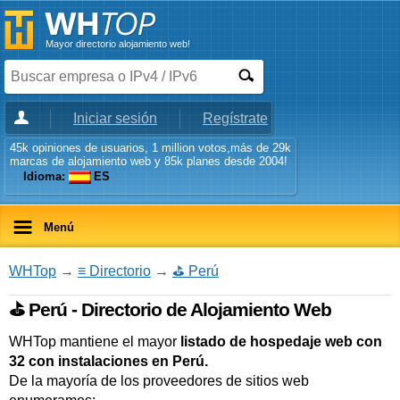
Mayor directorio alojamiento web!
Iniciar sesión
Regístrate
45k opiniones de usuarios, 1 million votos,más de 29k
marcas de alojamiento web y 85k planes desde 2004!
Idioma:
ES
Menú
WHTop
→
≡ Directorio
→
⛳ Perú
⛳ Perú - Directorio de Alojamiento Web
WHTop mantiene el mayor
listado de hospedaje web con
32 con instalaciones en Perú.
De la mayoría de los proveedores de sitios web