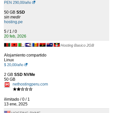
pueden alcanzar 192 GB de
PEN
290,00
/año
RAM, 32 vCPU y 3,84 TB de
50 GB
SSD
almacenamiento SSD. También
sin medir
están disponibles las gamas
hosting.pe
Dedicated CPU y High Memory.
5 / 1 / 0
Los clientes de VPS reciben
20 feb, 2026
acceso a consola, reinstalación
Hosting Basico 2GB
del sistema operativo, modo de
rescate, red privada, estadísticas
Alojamiento compartido
de recursos, DNS personalizado
Linux
y notificaciones por correo
$
20,00
/año
electrónico o SMS. Windows
puede instalarse, pero la licencia
2 GB
SSD NVMe
de Windows no está incluida en
50 GB
nethostingperu.com
el precio estándar del VPS. La
★✬☆☆☆
licencia de cPanel también es
opcional y debe comprarse por
ilimitado / 0 / 1
separado.
13 ene, 2025
Las copias de seguridad para