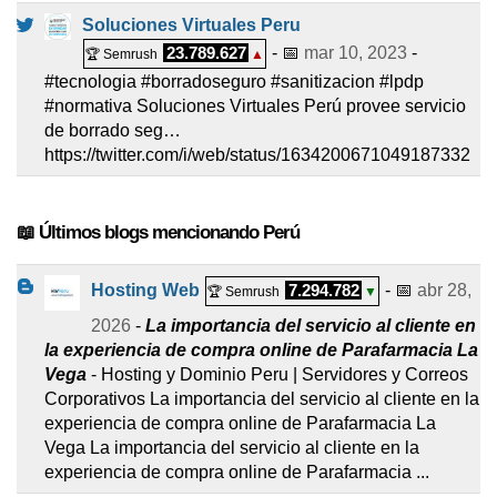
Soluciones Virtuales Peru
23.789.627
- 📅
mar 10, 2023
-
🏆 Semrush
▲
#tecnologia #borradoseguro #sanitizacion #lpdp
#normativa Soluciones Virtuales Perú provee servicio
de borrado seg…
https://twitter.com/i/web/status/1634200671049187332
📖 Últimos blogs mencionando Perú
Hosting Web
7.294.782
- 📅
abr 28,
🏆 Semrush
▼
2026
-
La importancia del servicio al cliente en
la experiencia de compra online de Parafarmacia La
Vega
- Hosting y Dominio Peru | Servidores y Correos
Corporativos La importancia del servicio al cliente en la
experiencia de compra online de Parafarmacia La
Vega La importancia del servicio al cliente en la
experiencia de compra online de Parafarmacia ...