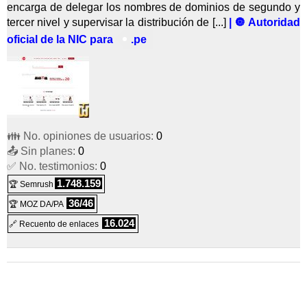
encarga de delegar los nombres de dominios de segundo y
tercer nivel y supervisar la distribución de [...]
| 🔘 Autoridad
oficial de la NIC para
.pe
👪 No. opiniones de usuarios:
0
📤 Sin planes:
0
✅ No. testimonios:
0
1.748.159
🏆 Semrush
36/46
🏆 MOZ DA/PA
16.024
🔗 Recuento de enlaces