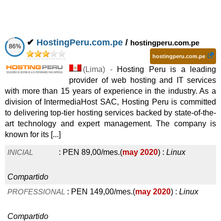
✔
HostingPeru.com.pe
/
hostingperu.com.pe
86%
hostingperu.com.pe
(
Lima
) -
Hosting Peru is a leading
provider of web hosting and IT services
with more than 15 years of experience in the industry. As a
division of IntermediaHost SAC, Hosting Peru is committed
to delivering top-tier hosting services backed by state-of-the-
art technology and expert management. The company is
known for its [...]
INICIAL
:
PEN
89,00
/mes.
(
may 2020
) :
Linux
Compartido
PROFESSIONAL
:
PEN
149,00
/mes.
(
may 2020
) :
Linux
Compartido