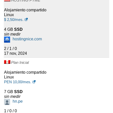
HOSTING PYME
VPS administrados están
Alojamiento compartido
disponibles mediante la opción
Linux
VPS + Backup
. Este servicio
$
2,50
/mes.
conserva hasta dos copias de
seguridad y ejecuta una copia
4 GB
SSD
automática cada lunes a las
sin medir
21:00. Al crear una tercera copia,
hostingnice.com
se reemplaza la copia de
2 / 1 / 0
seguridad más antigua
17 nov, 2024
disponible. Los servicios VPS
regulares no incluyen este
Plan Inicial
sistema de copias de seguridad
por defecto.
Alojamiento compartido
Linux
PEN
10,00
/mes.
BlueHosting también ofrece
registro de dominios
,
7 GB
SSD
certificados SSL comerciales,
sin medir
SSL Let’s Encrypt gratuito con el
hn.pe
alojamiento y un servicio
independiente de
Seguridad
1 / 0 / 0