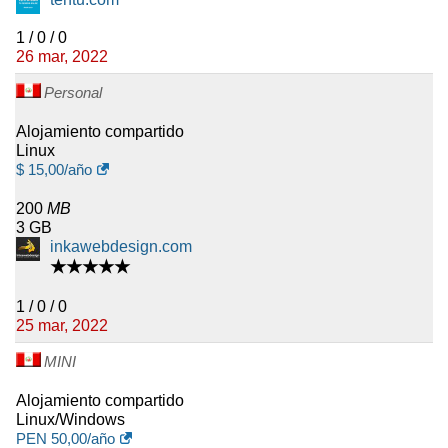
clientes reciben al menos 48
horas para resolver este tipo de
1 / 0 / 0
incidencia.
26 mar, 2022
Las cuentas compartidas y de
Personal
revendedor que utilizan más de
Alojamiento compartido
10 GB quedan excluidas del
Linux
proceso regular de copias de
$
15,00
/año
seguridad semanales. Por lo
tanto, las copias de seguridad
200
MB
externas independientes son
3 GB
especialmente importantes para
inkawebdesign.com
★★★★★
cuentas más grandes y sitios web
críticos para el negocio.
1 / 0 / 0
25 mar, 2022
MINI
Alojamiento compartido
Linux/Windows
PEN
50,00
/año