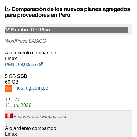
o personalizable, Softaculous,
📉 Comparación de los nuevos planes agregados
operación de marca blanca y
para proveedores en Perú
funcionalidades relacionadas con
la facturación. El acceso SSH no
💡 Nombre Del Plan
está incluido. La asistencia
técnica se proporciona al
WordPress BASICO
revendedor registrado, no
directamente a los clientes del
Alojamiento compartido
revendedor.
Linux
PEN
169,00
/año
La gama
VPS SSD
cubre desde
5 GB
SSD
pequeños servidores de
60 GB
desarrollo hasta entornos
hosting.com.pe
virtualizados muy grandes. Las
configuraciones de entrada
1 / 1 / 0
comienzan con 1 GB de RAM,
11 jun, 2026
una vCPU, 20 GB de
E-Commerce Empresarial
almacenamiento SSD y 1 TB de
tráfico mensual. En el extremo
Alojamiento compartido
opuesto, las configuraciones
Linux