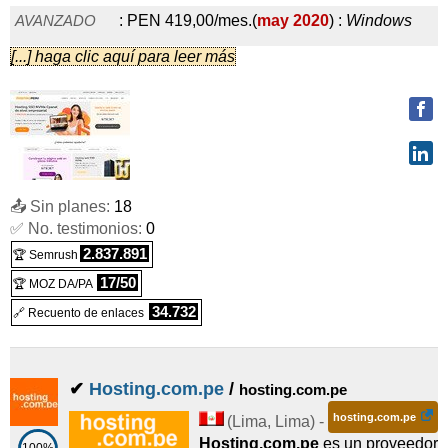
AVANZADO
:
PEN
419,00
/mes.
(
may 2020
) :
Windows
[...] haga clic aquí para leer más
Compartido
Silver
:
PEN
3.039,00
/año
(
may 2020
) :
Linux
Dedicado
Gold
:
PEN
3.859,00
/año
(
may 2020
) :
Linux
📤 Sin planes:
18
✅ No. testimonios:
0
Dedicado
2.837.891
🏆 Semrush
Platinum
:
PEN
11.469,00
/año
(
may 2020
) :
17/50
🏆 MOZ DA/PA
Windows
Dedicado
34.732
🔗 Recuento de enlaces
VPS LITE
:
PEN
1.229,00
/año
(
may 2020
) :
Linux
VPS
✔
Hosting.com.pe
/
hosting.com.pe
VPS STANDARD
:
PEN
1.899,00
/año
(
may 2020
) :
Linux
hosting.com.pe
(
Lima
,
Lima
) -
VPS
Hosting.com.pe
es un proveedor