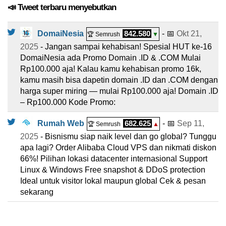
📣 Tweet terbaru menyebutkan
DomaiNesia
842.580
- 📅
Okt 21,
🏆 Semrush
▼
2025
- Jangan sampai kehabisan! Spesial HUT ke-16
DomaiNesia ada Promo Domain .ID & .COM Mulai
Rp100.000 aja! Kalau kamu kehabisan promo 16k,
kamu masih bisa dapetin domain .ID dan .COM dengan
harga super miring — mulai Rp100.000 aja! Domain .ID
– Rp100.000 Kode Promo:
Rumah Web
682.625
- 📅
Sep 11,
🏆 Semrush
▲
2025
- Bisnismu siap naik level dan go global? Tunggu
apa lagi? Order Alibaba Cloud VPS dan nikmati diskon
66%! Pilihan lokasi datacenter internasional Support
Linux & Windows Free snapshot & DDoS protection
Ideal untuk visitor lokal maupun global Cek & pesan
sekarang