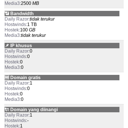
2500
MB
📶 Bandwidth
tidak terukur
1 TB
100
GB
tidak terukur
📌 IP khusus
0
0
0
0
🆓 Domain gratis
1
0
0
0
🔌 Domain yang diinangi
1
-
1