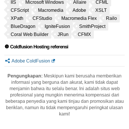
IIS
Microsoft Windows
Allaire
CFML
CFScript
Macromedia
Adobe
XSLT
XPath
CFStudio
Macromedia Flex
Railo
BlueDragon
IgniteFusion
SmithProject
Coral Web Builder
JRun
CFMX
🔘 Coldfusion Hosting referensi
Adobe ColdFusion
Pengungkapan:
Meskipun kami berusaha memberikan
informasi yang berguna dan akurat, kami tidak dapat
menjamin bahwa itu selalu benar. Ini adalah situs web
profesional yang mungkin menerima kompensasi dari
beberapa penyedia yang kami tinjau dan promosikan atau
beriklan, namun itu tidak mempengaruhi peringkat ulasan
kami!