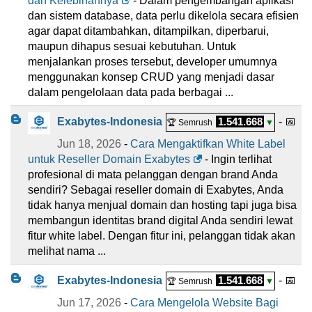
dan Kelebihannya
- Dalam pengembangan aplikasi
dan sistem database, data perlu dikelola secara efisien
agar dapat ditambahkan, ditampilkan, diperbarui,
maupun dihapus sesuai kebutuhan. Untuk
menjalankan proses tersebut, developer umumnya
menggunakan konsep CRUD yang menjadi dasar
dalam pengelolaan data pada berbagai ...
Exabytes-Indonesia
1.541.668
- 📅
🏆 Semrush
▼
Jun 18, 2026
-
Cara Mengaktifkan White Label
untuk Reseller Domain Exabytes
- Ingin terlihat
profesional di mata pelanggan dengan brand Anda
sendiri? Sebagai reseller domain di Exabytes, Anda
tidak hanya menjual domain dan hosting tapi juga bisa
membangun identitas brand digital Anda sendiri lewat
fitur white label. Dengan fitur ini, pelanggan tidak akan
melihat nama ...
Exabytes-Indonesia
1.541.668
- 📅
🏆 Semrush
▼
Jun 17, 2026
-
Cara Mengelola Website Bagi