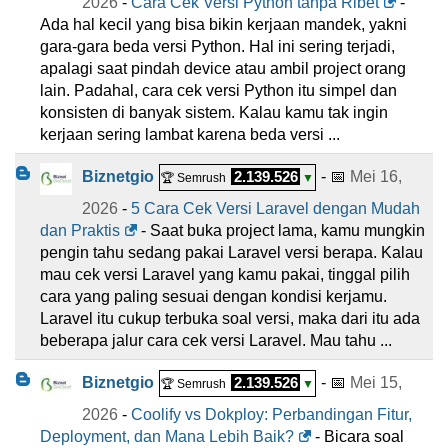
2026
-
Cara Cek Versi Python tanpa Ribet
-
Ada hal kecil yang bisa bikin kerjaan mandek, yakni
gara-gara beda versi Python. Hal ini sering terjadi,
apalagi saat pindah device atau ambil project orang
lain. Padahal, cara cek versi Python itu simpel dan
konsisten di banyak sistem. Kalau kamu tak ingin
kerjaan sering lambat karena beda versi ...
Biznetgio
2.139.526
- 📅
Mei 16,
🏆 Semrush
▼
2026
-
5 Cara Cek Versi Laravel dengan Mudah
dan Praktis
- Saat buka project lama, kamu mungkin
pengin tahu sedang pakai Laravel versi berapa. Kalau
mau cek versi Laravel yang kamu pakai, tinggal pilih
cara yang paling sesuai dengan kondisi kerjamu.
Laravel itu cukup terbuka soal versi, maka dari itu ada
beberapa jalur cara cek versi Laravel. Mau tahu ...
Biznetgio
2.139.526
- 📅
Mei 15,
🏆 Semrush
▼
2026
-
Coolify vs Dokploy: Perbandingan Fitur,
Deployment, dan Mana Lebih Baik?
- Bicara soal