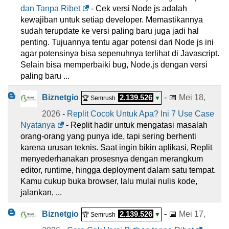
dan Tanpa Ribet
- Cek versi Node js adalah
kewajiban untuk setiap developer. Memastikannya
sudah terupdate ke versi paling baru juga jadi hal
penting. Tujuannya tentu agar potensi dari Node js ini
agar potensinya bisa sepenuhnya terlihat di Javascript.
Selain bisa memperbaiki bug, Node.js dengan versi
paling baru ...
Biznetgio
2.139.526
- 📅
Mei 18,
🏆 Semrush
▼
2026
-
Replit Cocok Untuk Apa? Ini 7 Use Case
Nyatanya
- Replit hadir untuk mengatasi masalah
orang-orang yang punya ide, tapi sering berhenti
karena urusan teknis. Saat ingin bikin aplikasi, Replit
menyederhanakan prosesnya dengan merangkum
editor, runtime, hingga deployment dalam satu tempat.
Kamu cukup buka browser, lalu mulai nulis kode,
jalankan, ...
Biznetgio
2.139.526
- 📅
Mei 17,
🏆 Semrush
▼