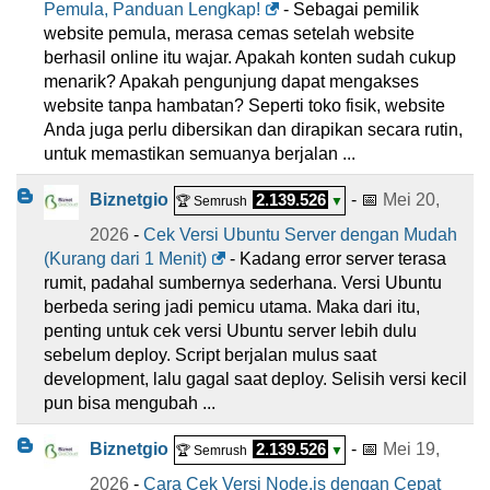
Pemula, Panduan Lengkap!
- Sebagai pemilik
website pemula, merasa cemas setelah website
berhasil online itu wajar. Apakah konten sudah cukup
menarik? Apakah pengunjung dapat mengakses
website tanpa hambatan? Seperti toko fisik, website
Anda juga perlu dibersikan dan dirapikan secara rutin,
untuk memastikan semuanya berjalan ...
Biznetgio
2.139.526
- 📅
Mei 20,
🏆 Semrush
▼
2026
-
Cek Versi Ubuntu Server dengan Mudah
(Kurang dari 1 Menit)
- Kadang error server terasa
rumit, padahal sumbernya sederhana. Versi Ubuntu
berbeda sering jadi pemicu utama. Maka dari itu,
penting untuk cek versi Ubuntu server lebih dulu
sebelum deploy. Script berjalan mulus saat
development, lalu gagal saat deploy. Selisih versi kecil
pun bisa mengubah ...
Biznetgio
2.139.526
- 📅
Mei 19,
🏆 Semrush
▼
2026
-
Cara Cek Versi Node.js dengan Cepat