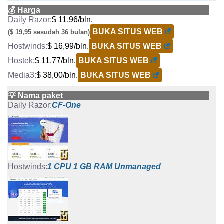
💰 Harga
$ 11,96/bln.
BUKA SITUS WEB
($ 19,95 sesudah 36 bulan)
$ 16,99/bln.
BUKA SITUS WEB
$ 11,77/bln.
BUKA SITUS WEB
$ 38,00/bln.
BUKA SITUS WEB
💡 Nama paket
CF-One
1 CPU 1 GB RAM Unmanaged