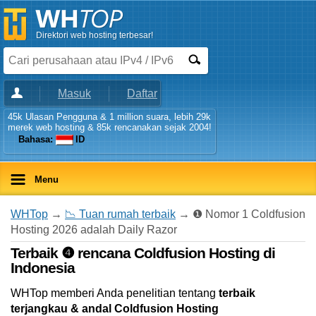
Direktori web hosting terbesar!
Masuk
Daftar
45k Ulasan Pengguna & 1 million suara, lebih 29k
merek web hosting & 85k rencanakan sejak 2004!
Bahasa:
ID
Menu
WHTop
→
📉 Tuan rumah terbaik
→ ❶ Nomor 1 Coldfusion
Hosting 2026 adalah Daily Razor
Terbaik ❹ rencana Coldfusion Hosting di
Indonesia
WHTop memberi Anda penelitian tentang
terbaik
terjangkau & andal Coldfusion Hosting