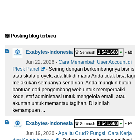
📖 Posting blog terbaru
Exabytes-Indonesia
1.541.668
- 📅
🏆 Semrush
▼
Jun 22, 2026
-
Cara Menambah User Account di
Plesk Panel
- Seiring dengan berkembangnya bisnis
atau skala proyek, ada titik di mana Anda tidak bisa lagi
melakukan semuanya sendirian. Anda mungkin butuh
bantuan dari pengembang web untuk memperbaiki
kode, staf administrasi untuk mengelola email, atau
akuntan untuk memantau tagihan. Di sinilah
kemampuan ...
Exabytes-Indonesia
1.541.668
- 📅
🏆 Semrush
▼
Jun 19, 2026
-
Apa Itu Crud? Fungsi, Cara Kerja