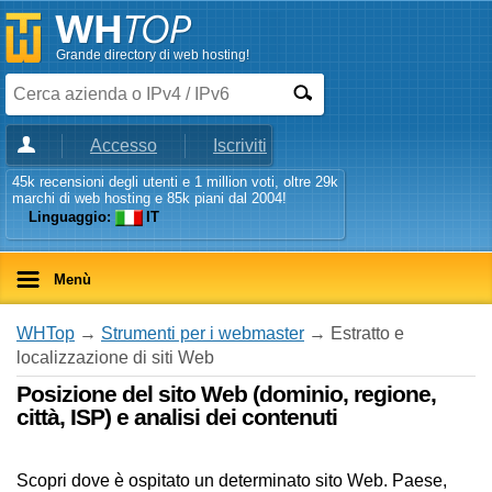
Grande directory di web hosting!
Accesso
Iscriviti
45k recensioni degli utenti e 1 million voti, oltre 29k
marchi di web hosting e 85k piani dal 2004!
Linguaggio:
IT
Menù
WHTop
→
Strumenti per i webmaster
→ Estratto e
localizzazione di siti Web
Posizione del sito Web (dominio, regione,
città, ISP) e analisi dei contenuti
Scopri dove è ospitato un determinato sito Web. Paese,