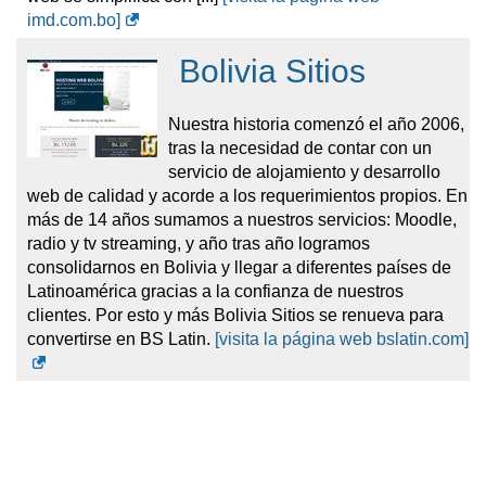
Además del hosting, Avance Host ofrece
servicios de
imd.com.bo]
diseño web basados en WordPress
, orientados a
empresas que buscan sitios rápidos, seguros y
Bolivia Sitios
optimizados para motores de búsqueda. Cabe destacar
que todo el software utilizado es
licenciado y original
,
reforzando su postura ética y su compromiso con la
Nuestra historia comenzó el año 2006,
seguridad—sin herramientas GPL ni versiones piratas.
tras la necesidad de contar con un
Los paquetes de diseño incluyen implementaciones
servicio de alojamiento y desarrollo
básicas de SEO e integración con constructores visuales
web de calidad y acorde a los requerimientos propios. En
como
Elementor PRO y Divi
, ofreciendo una solución
más de 14 años sumamos a nuestros servicios: Moodle,
estética y funcional adaptada a cada cliente.
[visita la
radio y tv streaming, y año tras año logramos
página web avancehost.com]
consolidarnos en Bolivia y llegar a diferentes países de
Latinoamérica gracias a la confianza de nuestros
clientes. Por esto y más Bolivia Sitios se renueva para
convertirse en BS Latin.
[visita la página web bslatin.com]