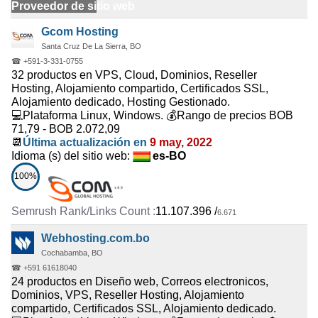
Proveedor de sitio web
Gcom Hosting
Santa Cruz De La Sierra, BO
☎ +591-3-331-0755
32 productos en VPS, Cloud, Dominios, Reseller
Hosting, Alojamiento compartido, Certificados SSL,
Alojamiento dedicado, Hosting Gestionado.
💻Plataforma Linux, Windows. 💰Rango de precios BOB
71,79 - BOB 2.072,09
📆
Última actualización en
9 may, 2022
Idioma (s) del sitio web:
es-BO
100%
11.107.396
/
6.671
Webhosting.com.bo
Cochabamba, BO
☎ +591 61618040
24 productos en Diseño web, Correos electronicos,
Dominios, VPS, Reseller Hosting, Alojamiento
compartido, Certificados SSL, Alojamiento dedicado.