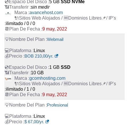
5 GB
SSD NVMe
sin medir
avancehost.com
ilimitado / 0 / 0
9 may, 2022
Webmail
Linux
BOB 210,00/yr.
1 GB
SSD
10 GB
gcomhosting.com
ilimitado / 1 / 0
9 may, 2022
Profesional
Linux
$ 67,00/yr.