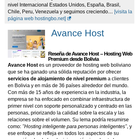
nivel Internacional Estados Unidos, España, Brasil,
servidores basados en EE. UU. y gestión de hosting de
Chile, Peru, Venezuela y seguimos creciendo…
[visita la
estilo marca blanca.
página web hostingbo.net]
Para cargas de trabajo más pesadas, WebHosting
Avance Host
Bolivia ofrece planes Moodle/cloud con 2 a 6
procesadores, 4 GB a 12 GB RAM, almacenamiento
SSD, cPanel, backups, firewall y protección antimalware.
Su portafolio VPS es especialmente amplio: VPS Linux,
Reseña de Avance Host – Hosting Web
Premium desde Bolivia
VPS Windows, cloud VPS de bajo coste, VPS
Avance Host
es un proveedor de hosting web boliviano
gestionado y paquetes VPS optimizados para correo
que se ha ganado una sólida reputación por ofrecer
corporativo. Los servidores dedicados están disponibles
servicios de alojamiento de nivel premium
a clientes
con procesadores de clase Xeon, memoria ECC,
en Bolivia y en más de 36 países alrededor del mundo.
almacenamiento SSD/NVMe, opciones RAID, puertos de
Con más de 15 años de experiencia en la industria, la
1 Gbps y altas asignaciones de tráfico mensual.
empresa se ha enfocado en combinar infraestructura de
primer nivel con soporte personalizado y centrado en las
La empresa trabaja principalmente en
español
. Los
personas, priorizando la calidad sobre la escala y las
precios públicos se muestran comúnmente en
USD
y
relaciones sobre el volumen. Su lema podría resumirse
Bolivianos / Bs.
, mientras que el área de cliente también
como:
"Hosting inteligente para personas inteligentes"
, y
expone opciones de moneda que incluyen USD, BOB y
ese enfoque se refleja en todos los aspectos de su
EUR.
[visita la página web webhosting.com.bo]