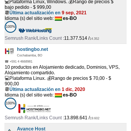
💻Plataforma Linux, Windows. 💰Rango de precios $
bajo pedido - $ 999,00
📆
Última actualización en
9 sep, 2021
Idioma (s) del sitio web:
es-BO
100%
11.377.514
/
14.352
hostingbo.net
Cochabamba, BO
☎ +591 4 4668981
10 productos en Alojamiento dedicado, Dominios, VPS,
Alojamiento compartido.
💻Plataforma Linux. 💰Rango de precios $ 70,00 - $
900,00
📆
Última actualización en
1 dic, 2020
Idioma (s) del sitio web:
es-BO
100%
13.898.641
/
19.602
Avance Host