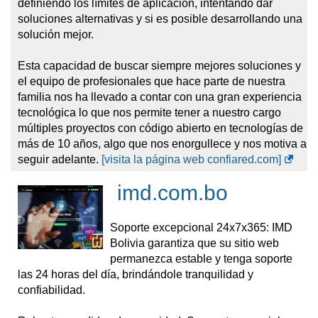
definiendo los límites de aplicación, intentando dar
OSM contra DDoS, spam, virus y malware
soluciones alternativas y si es posible desarrollando una
Entornos optimizados
para WordPress, Laravel,
solución mejor.
Elementor PRO y Divi
Centros de datos redundantes Tier 4
, sin puntos
Esta capacidad de buscar siempre mejores soluciones y
únicos de falla y con alta disponibilidad de red
el equipo de profesionales que hace parte de nuestra
Su infraestructura está diseñada deliberadamente para
familia nos ha llevado a contar con una gran experiencia
cargas de trabajo críticas para el negocio
, con un
tecnológica lo que nos permite tener a nuestro cargo
enfoque claro en fiabilidad y escalabilidad.
múltiples proyectos con código abierto en tecnologías de
más de 10 años, algo que nos enorgullece y nos motiva a
Soporte al Cliente Centrado en las Personas
seguir adelante.
[visita la página web confiared.com]
Lo que realmente distingue a Avance Host es su
compromiso con un soporte humano y receptivo
.
imd.com.bo
Mientras muchas empresas automatizan o subcontratan
la atención al cliente, Avance Host ofrece ayuda en
tiempo real por parte de expertos capacitados mediante:
Soporte excepcional 24x7x365: IMD
Bolivia garantiza que su sitio web
Soporte 24/7 por sistema de tickets
permanezca estable y tenga soporte
Chat en vivo y WhatsApp
de 8:00 a.m. a 11:00 p.m.
las 24 horas del día, brindándole tranquilidad y
(UTC -4)
confiabilidad.
La filosofía de soporte de la empresa se basa en
escuchar antes de actuar
, entendiendo que los