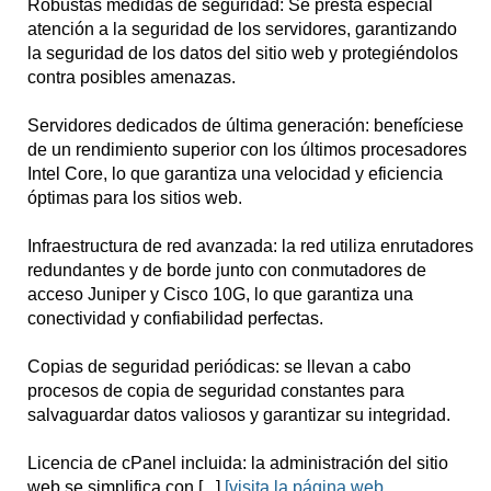
Robustas medidas de seguridad: Se presta especial
usuarios valoran tanto una guía confiable como
atención a la seguridad de los servidores, garantizando
servidores robustos. A pesar de contar con un equipo de
la seguridad de los datos del sitio web y protegiéndolos
tamaño moderado, se enorgullecen de ser atentos,
contra posibles amenazas.
adaptables y genuinamente útiles—algo que sus más de
6,000 clientes y 9,000 sitios web alojados
parecen
Servidores dedicados de última generación: benefíciese
valorar.
de un rendimiento superior con los últimos procesadores
Intel Core, lo que garantiza una velocidad y eficiencia
Planes Flexibles que se Adaptan a Ti
óptimas para los sitios web.
A diferencia de otras empresas que encierran a los
usuarios en paquetes rígidos, Avance Host promociona
Infraestructura de red avanzada: la red utiliza enrutadores
su alojamiento como
flexible y fácil de escalar
. Ya sea
redundantes y de borde junto con conmutadores de
que necesites aumentar recursos o reducirlos, sus planes
acceso Juniper y Cisco 10G, lo que garantiza una
están diseñados para adaptarse a tus necesidades
conectividad y confiabilidad perfectas.
cambiantes. Ofrecen periodos de prueba y permiten
probar la plataforma sin riesgos—una señal de confianza
Copias de seguridad periódicas: se llevan a cabo
en la calidad de su servicio. No prometen "todo ilimitado",
procesos de copia de seguridad constantes para
sino que ofrecen
transparencia y funciones realistas
salvaguardar datos valiosos y garantizar su integridad.
que cumplen lo que anuncian.
Licencia de cPanel incluida: la administración del sitio
Servicios Adicionales y Diseño Web Optimizado para SEO
web se simplifica con [...]
[visita la página web