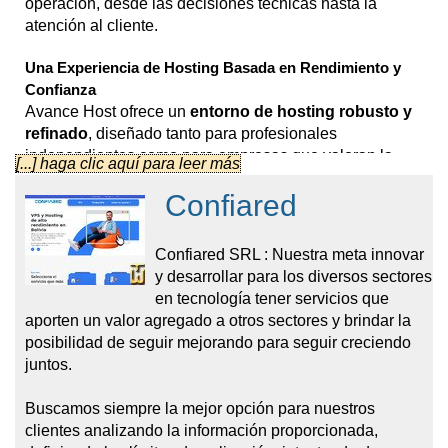
operación, desde las decisiones técnicas hasta la
atención al cliente.
Una Experiencia de Hosting Basada en Rendimiento y
Confianza
Avance Host ofrece un
entorno de hosting robusto y
refinado
, diseñado tanto para profesionales
independientes como para empresas que valoran la
[...] haga clic aquí para leer más
velocidad, estabilidad y servicio
. Entre los aspectos
Confiared
más destacados de su plataforma se incluyen:
Discos 100% NVMe SSD
para velocidades de
Confiared SRL : Nuestra meta innovar
lectura/escritura ultrarrápidas
y desarrollar para los diversos sectores
Servidor web LiteSpeed
con tecnología LScache,
en tecnología tener servicios que
ofreciendo hasta 11 veces más rendimiento
aporten un valor agregado a otros sectores y brindar la
Sistema operativo CloudLinux
para mejor
posibilidad de seguir mejorando para seguir creciendo
aislamiento y estabilidad entre cuentas
juntos.
Backups automáticos diarios
, con copias
incrementales, almacenamiento externo en Google y
Buscamos siempre la mejor opción para nuestros
Wasabi, y restauración en un clic mediante JetBackup
clientes analizando la información proporcionada,
Seguridad premium
con cPGuard, MailScanner y