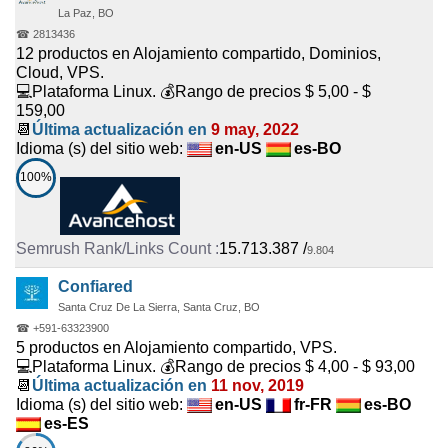
La Paz, BO
☎ 2813436
12 productos en Alojamiento compartido, Dominios,
Cloud, VPS.
💻Plataforma Linux. 💰Rango de precios $ 5,00 - $
159,00
📆
Última actualización en
9 may, 2022
Idioma (s) del sitio web:
en-US
es-BO
100%
15.713.387
/
9.804
Confiared
Santa Cruz De La Sierra, Santa Cruz, BO
☎ +591-63323900
5 productos en Alojamiento compartido, VPS.
💻Plataforma Linux. 💰Rango de precios $ 4,00 - $ 93,00
📆
Última actualización en
11 nov, 2019
Idioma (s) del sitio web:
en-US
fr-FR
es-BO
es-ES