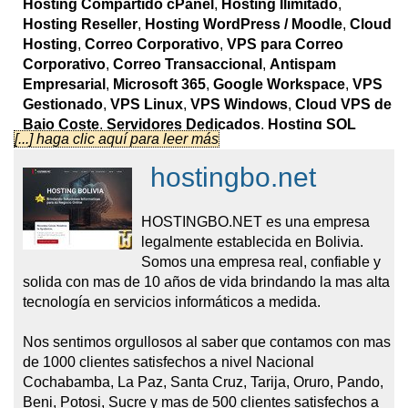
Hosting Compartido cPanel
,
Hosting Ilimitado
,
Hosting Reseller
,
Hosting WordPress / Moodle
,
Cloud
Hosting
,
Correo Corporativo
,
VPS para Correo
Corporativo
,
Correo Transaccional
,
Antispam
Empresarial
,
Microsoft 365
,
Google Workspace
,
VPS
Gestionado
,
VPS Linux
,
VPS Windows
,
Cloud VPS de
Bajo Coste
,
Servidores Dedicados
,
Hosting SQL
[...] haga clic aquí para leer más
Server
,
Certificados SSL
,
seguridad WAF / CDN /
DNS
,
Seguridad Web
,
Streaming de Radio Online
y
hostingbo.net
servicios de diseño web.
HOSTINGBO.NET es una empresa
La línea de hosting compartido utiliza
cPanel
,
legalmente establecida en Bolivia.
almacenamiento SSD, SSL Let’s Encrypt, cuentas de
Somos una empresa real, confiable y
correo corporativo, WordPress Toolkit, Webmail, filtrado
solida con mas de 10 años de vida brindando la mas alta
antispam, protección firewall/antimalware y copias de
tecnología en servicios informáticos a medida.
seguridad semanales en
Google Cloud
. Los planes
compartidos de entrada incluyen 8 GB, 12 GB y 20 GB de
Nos sentimos orgullosos al saber que contamos con mas
almacenamiento SSD, mientras que la línea "Ilimitado"
de 1000 clientes satisfechos a nivel Nacional
aumenta la capacidad a 100 GB, 200 GB y 300 GB SSD
Cochabamba, La Paz, Santa Cruz, Tarija, Oruro, Pando,
con limitaciones de uso razonable. El hosting reseller
Beni, Potosi, Sucre y mas de 500 clientes satisfechos a
incluye
WHM
, múltiples cuentas cPanel, AutoSSL,