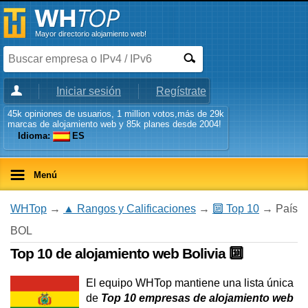
Mayor directorio alojamiento web!
Iniciar sesión
Regístrate
45k opiniones de usuarios, 1 million votos,más de 29k
marcas de alojamiento web y 85k planes desde 2004!
Idioma:
ES
Menú
WHTop
→
▲ Rangos y Calificaciones
→
🔟 Top 10
→ País
BOL
Top 10 de alojamiento web Bolivia 🔟
El equipo WHTop mantiene una lista única
de
Top 10 empresas de alojamiento web