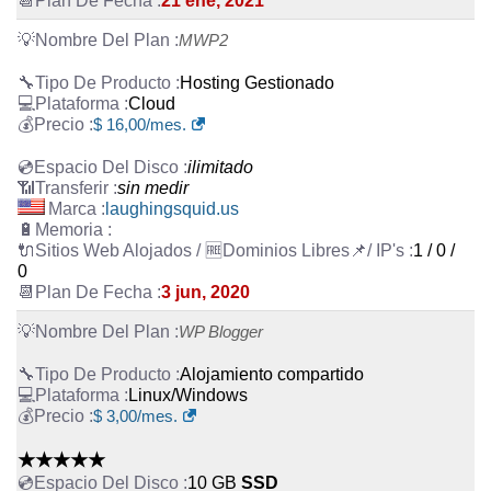
21 ene, 2021
MWP2
Hosting Gestionado
Cloud
$
16,00
/mes.
ilimitado
sin medir
laughingsquid.us
1 / 0 /
0
3 jun, 2020
WP Blogger
Alojamiento compartido
Linux/Windows
$
3,00
/mes.
★★★★★
10 GB
SSD