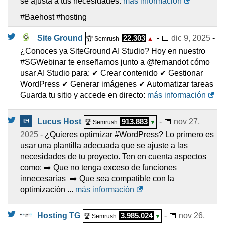
se ajusta a tus necesidades:
más información
#Baehost #hosting
Site Ground
22.303
- 📅
dic 9, 2025
-
🏆 Semrush
▲
¿Conoces ya SiteGround AI Studio? Hoy en nuestro
#SGWebinar te enseñamos junto a @fernandot cómo
usar AI Studio para: ✔ Crear contenido ✔ Gestionar
WordPress ✔ Generar imágenes ✔ Automatizar tareas
Guarda tu sitio y accede en directo:
más información
Lucus Host
913.883
- 📅
nov 27,
🏆 Semrush
▼
2025
- ¿Quieres optimizar #WordPress? Lo primero es
usar una plantilla adecuada que se ajuste a las
necesidades de tu proyecto. Ten en cuenta aspectos
como: ➡️ Que no tenga exceso de funciones
innecesarias ➡️ Que sea compatible con la
optimización ...
más información
Hosting TG
3.985.024
- 📅
nov 26,
🏆 Semrush
▼