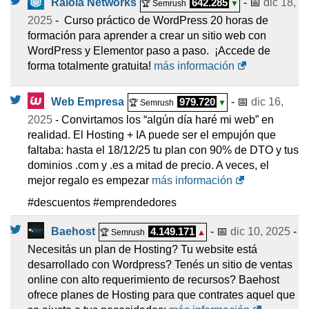
Raiola Networks
642.285
- 📅
dic 18,
🏆 Semrush
▼
2025
- ‍ Curso práctico de WordPress 20 horas de
formación para aprender a crear un sitio web con
WordPress y Elementor paso a paso. ¡Accede de
forma totalmente gratuita!
más información
Web Empresa
979.720
- 📅
dic 16,
🏆 Semrush
▼
2025
- Convirtamos los “algún día haré mi web” en
realidad. El Hosting + IA puede ser el empujón que
faltaba: hasta el 18/12/25 tu plan con 90% de DTO y tus
dominios .com y .es a mitad de precio. A veces, el
mejor regalo es empezar
más información
#descuentos #emprendedores
Baehost
4.149.171
- 📅
dic 10, 2025
-
🏆 Semrush
▲
Necesitás un plan de Hosting? Tu website está
desarrollado con Wordpress? Tenés un sitio de ventas
online con alto requerimiento de recursos? Baehost
ofrece planes de Hosting para que contrates aquel que