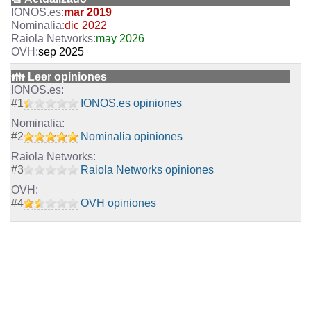
mar 2019
dic 2022
may 2026
sep 2025
👪 Leer opiniones
#
1
IONOS.es opiniones
#
2
Nominalia opiniones
#
3
Raiola Networks opiniones
#
4
OVH opiniones