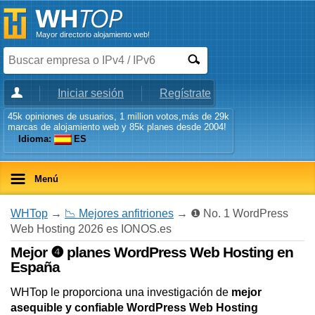
Mayor directorio alojamiento web!
Iniciar sesión
Regístrate
45k opiniones de usuarios, 1 million votos,más de 29k
marcas de alojamiento web y 85k planes desde 2004!
Idioma:
ES
Menú
WHTop
→
📉 Mejores anfitriones
→ ❶ No. 1 WordPress
Web Hosting 2026 es IONOS.es
Mejor ❹ planes WordPress Web Hosting en
España
WHTop le proporciona una investigación de
mejor
asequible y confiable WordPress Web Hosting