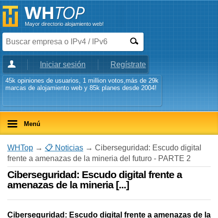
Mayor directorio alojamiento web!
Iniciar sesión
Regístrate
45k opiniones de usuarios, 1 million votos,más de 29k
marcas de alojamiento web y 85k planes desde 2004!
Menú
WHTop
→
📋 Noticias
→ Ciberseguridad: Escudo digital
frente a amenazas de la mineria del futuro - PARTE 2
Ciberseguridad: Escudo digital frente a
amenazas de la mineria [...]
Ciberseguridad: Escudo digital frente a amenazas de la