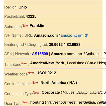
Region:
Ohio
Postleitzahl:
43215
Franklin
New
Subregion
:
ISP Name / URL:
Amazon.com
/
amazon.com
Breitengrad / Längengrad:
39.9612
/
-82.9988
ASN | Network :
AS16509
|
Amazon.com, Inc.
/ Anthropic,
America/New_York
, Local time (Y-m-d H:i:s
New
TimeZone
:
USOH0212
New
Weather code
:
North America ( NA )
New
Continent Name
:
Corporate
(
Values: Dialup, Cable/DSL
New
Connection Type
:
hosting
(
Values: business, residential, cellul
New
User Type
: