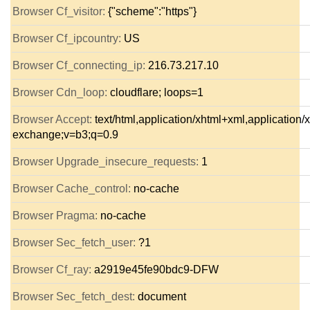
Browser Cf_visitor:
{"scheme":"https"}
Browser Cf_ipcountry:
US
Browser Cf_connecting_ip:
216.73.217.10
Browser Cdn_loop:
cloudflare; loops=1
Browser Accept:
text/html,application/xhtml+xml,application
exchange;v=b3;q=0.9
Browser Upgrade_insecure_requests:
1
Browser Cache_control:
no-cache
Browser Pragma:
no-cache
Browser Sec_fetch_user:
?1
Browser Cf_ray:
a2919e45fe90bdc9-DFW
Browser Sec_fetch_dest:
document