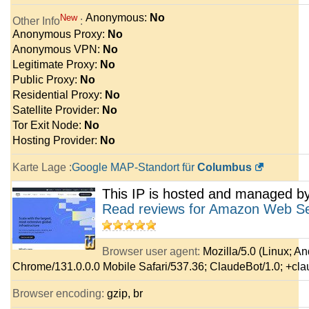
Anonymous:
No
New
Other Info
:
Anonymous Proxy:
No
Anonymous VPN:
No
Legitimate Proxy:
No
Public Proxy:
No
Residential Proxy:
No
Satellite Provider:
No
Tor Exit Node:
No
Hosting Provider:
No
Karte Lage :
Google MAP-Standort für
Columbus
This IP is hosted and managed b
Read reviews for Amazon Web S
Browser user agent:
Mozilla/5.0 (Linux; A
Chrome/131.0.0.0 Mobile Safari/537.36; ClaudeBot/1.0; +c
Browser encoding:
gzip, br