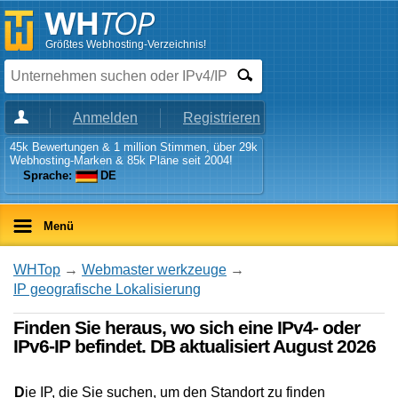
Größtes Webhosting-Verzeichnis!
Anmelden
Registrieren
45k Bewertungen & 1 million Stimmen, über 29k
Webhosting-Marken & 85k Pläne seit 2004!
Sprache:
DE
Menü
WHTop
→
Webmaster werkzeuge
→
IP geografische Lokalisierung
Finden Sie heraus, wo sich eine IPv4- oder
IPv6-IP befindet. DB aktualisiert August 2026
D
ie IP, die Sie suchen, um den Standort zu finden