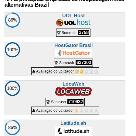
alternativas Brazil
UOL Host
86%
3758
🏆 Semrush
HostGator Brasil
100%
637303
🏆 Semrush
👤 Avaliação do utilizador
LocaWeb
100%
710932
🏆 Semrush
👤 Avaliação do utilizador
Latitude.sh
86%