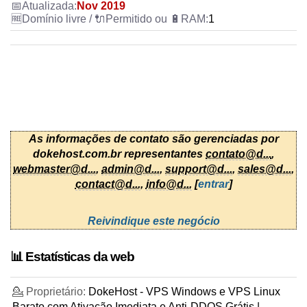
Nov 2019
1
As informações de contato são gerenciadas por
dokehost.com.br representantes
contato@d...
,
webmaster@d...
,
admin@d...
,
support@d...
,
sales@d...
,
contact@d...
,
info@d...
[
entrar
]
Reivindique este negócio
📊 Estatísticas da web
💁 Proprietário:
DokeHost - VPS Windows e VPS Linux
Barato com Ativação Imediata e Anti-DDOS Grátis |