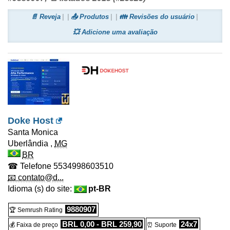
📄 Reveja
📤 Produtos
👪 Revisões do usuário
💥 Adicione uma avaliação
Doke Host
Santa Monica
Uberlândia
,
MG
BR
☎ Telefone
5534998603510
📧 contato@d...
Idioma (s) do site:
pt-BR
9880907
🏆 Semrush Rating
BRL 0,00 - BRL 259,90
24x7
💰 Faixa de preço
⏰ Suporte