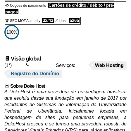
Cartões de crédito / débito / pré-
💳 Opções de pagamento
pagos
32/43
5265
🏆 SEO MOZ Authority
🔗 Links
100%
📄 Visão global
(1*)
🔧 Serviços:
Web Hosting
Registro do Domínio
📜 Sobre Doke Host
A DokeHost é uma provedora de hospedagem brasileira
que evoluiu desde sua fundação em janeiro de 2017 por
estudantes de Sistemas de Informação da Universidade
Federal de Uberlândia. Inicialmente focada em
hospedagem de sites para pequenas empresas, a
DokeHost cresceu e se tornou uma provedora robusta de
Servidores Virtuais Privados (VPS) para vários aplicativos,