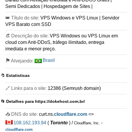
Semi Dedicados | Hospedagem de Sites |
👑 Título do site:
VPS Windows e VPS Linux | Servidor
VPS Barato com SSD
👒 Descrição do site:
VPS Windows ou VPS Linux em
cloud com Anti-DDoS, tráfego ilimitado, entrega
imediata e menor preço.
⚑
Brasil
Alvejando:
📁 Estatisticas
🔗 Links para o site:
12386 (Semrush domain)
📂 Detalhes para
https://dokehost.com.br/
📥 DNS do site:
curt.ns.
cloudflare.com
=>
108.162.193.94
(
Toronto
) /
-
Cloudflare, Inc.
cloudflare.com