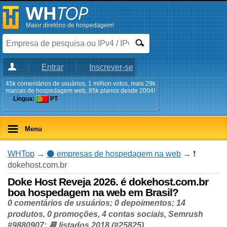
Maior diretório de hospedagem!
Entrar
Inscrever-se
45k comentários de usuários, 1 million votos, mais 29k
marcas de hospedagem web, 85k planos desde 2004!
Língua:
PT
Menu
WHTop
→
⚫ empresas de hospedagem na web
→ ❗
dokehost.com.br
Doke Host Reveja 2026. é dokehost.com.br
boa hospedagem na web em Brasil?
0 comentários de usuários; 0 depoimentos; 14
produtos, 0 promoções, 4 contas sociais, Semrush
#9880907; 📆 listados 2018 (#25825)