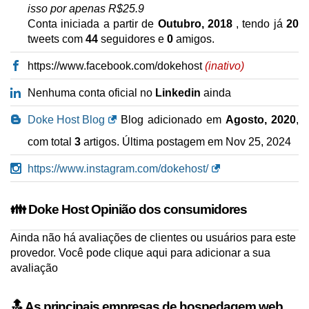
isso por apenas R$25.9
Conta iniciada a partir de
Outubro, 2018
, tendo já
20
tweets com
44
seguidores e
0
amigos.
https://www.facebook.com/dokehost
(inativo)
Nenhuma conta oficial no
Linkedin
ainda
Doke Host Blog
Blog adicionado em
Agosto, 2020
,
com total
3
artigos. Última postagem em
Nov 25, 2024
https://www.instagram.com/dokehost/
👪 Doke Host Opinião dos consumidores
Ainda não há avaliações de clientes ou usuários para este
provedor. Você pode
clique aqui para adicionar a sua
avaliação
🔝 As principais empresas de hospedagem web