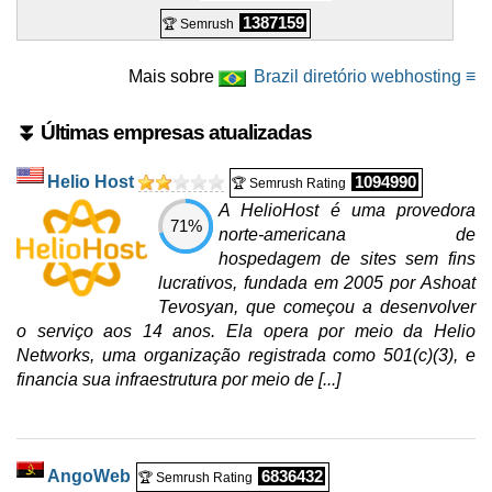
1387159
🏆 Semrush
Mais sobre
Brazil diretório webhosting ≡
⏬ Últimas empresas atualizadas
Helio Host
1094990
🏆 Semrush Rating
A HelioHost é uma provedora
71%
norte-americana de
hospedagem de sites sem fins
lucrativos, fundada em 2005 por Ashoat
Tevosyan, que começou a desenvolver
o serviço aos 14 anos. Ela opera por meio da Helio
Networks, uma organização registrada como 501(c)(3), e
financia sua infraestrutura por meio de [...]
AngoWeb
6836432
🏆 Semrush Rating