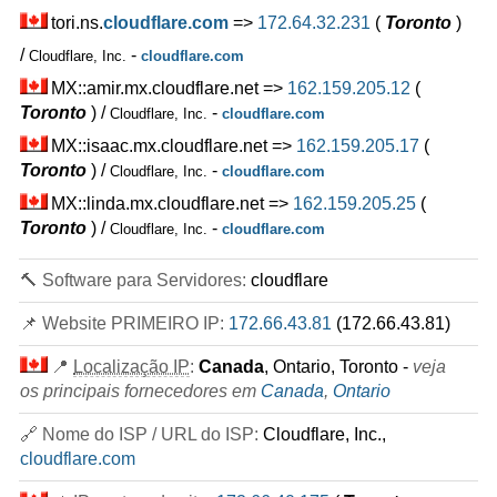
tori.ns.
cloudflare.com
=>
172.64.32.231
(
Toronto
)
/
-
Cloudflare, Inc.
cloudflare.com
MX::amir.mx.cloudflare.net =>
162.159.205.12
(
Toronto
) /
-
Cloudflare, Inc.
cloudflare.com
MX::isaac.mx.cloudflare.net =>
162.159.205.17
(
Toronto
) /
-
Cloudflare, Inc.
cloudflare.com
MX::linda.mx.cloudflare.net =>
162.159.205.25
(
Toronto
) /
-
Cloudflare, Inc.
cloudflare.com
🔨 Software para Servidores:
cloudflare
📌 Website PRIMEIRO IP:
172.66.43.81
(172.66.43.81)
📍
Localização IP
:
Canada
, Ontario, Toronto -
veja
os principais fornecedores em
Canada
,
Ontario
🔗 Nome do ISP / URL do ISP:
Cloudflare, Inc.,
cloudflare.com