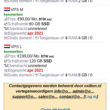
2 GB / 0
VPS M
kenmerken
€
99,00
/ Mo.
BTW exc
60 GB
SSD
unmetered
apr 2021
4 GB / 0
VPS L
kenmerken
€
199,00
/ Mo.
BTW exc
120 GB
SSD
unmetered
apr 2021
8 GB / 0
Contactgegevens worden beheerd door oxilion.nl
vertegenwoordigers
info@o...
,
admin@o...
,
support@o...
,
sales@o...
,
contact@o...
[
Log in
]
Claim dit bedrijf