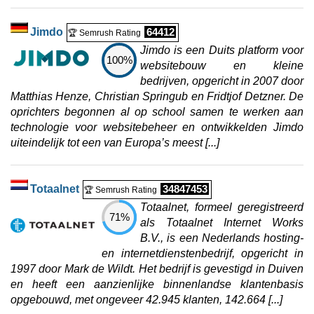
Jimdo
64412
🏆 Semrush Rating
Jimdo is een Duits platform voor
100%
websitebouw en kleine
bedrijven, opgericht in 2007 door
Matthias Henze, Christian Springub en Fridtjof Detzner. De
oprichters begonnen al op school samen te werken aan
technologie voor websitebeheer en ontwikkelden Jimdo
uiteindelijk tot een van Europa’s meest [...]
Totaalnet
34847453
🏆 Semrush Rating
Totaalnet, formeel geregistreerd
71%
als Totaalnet Internet Works
B.V., is een Nederlands hosting-
en internetdienstenbedrijf, opgericht in
1997 door Mark de Wildt. Het bedrijf is gevestigd in Duiven
en heeft een aanzienlijke binnenlandse klantenbasis
opgebouwd, met ongeveer 42.945 klanten, 142.664 [...]