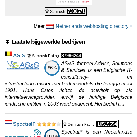
7300571
🏆 Semrush
Meer
Netherlands webhosting directory ≡
⏬ Laatste bijgewerkte bedrijven
AS-S
37996244
🏆 Semrush Rating
AS&S, formeel Advice, Solutions
86%
& Services, is een Belgische IT-
consultancy- en
infrastructuurprovider met bedrijfswortels die teruggaan tot
1991. Hans Ostes richtte de activiteit op als
internetserviceprovider, terwijl de huidige Belgische
juridische entiteit in 2003 werd opgericht. Het bedrijf [...]
SpectraIP
10515554
🏆 Semrush Rating
SpectraIP is een Nederlandse
100%