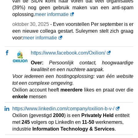
van de SIDN komt naar voren dat veel organisaties
(39%) nog geen gebruik maken van een anti-spam
oplossing.
meer informatie
oktober 30, 2025
- Even voorstellen Per september is er
een nieuwe collega gestart. Suleymen stelt zich graag
voor:
meer informatie
https://www.facebook.com/Oxilion/
Over:
Persoonlijk contact, hoogwaardige
kwaliteit en een nuchtere aanpak.
Voor iedereen een hostingoplossing: van één website
tot een complexe omgeving.
Oxilion account heeft
meerdere
likes en praat over die
enkele
mensen
https://www.linkedin.com/company/oxilion-b-v-/
Oxilion (gevestigd
2000
) is een
Privately Held
entiteit
met
245
volgers op LinkedIn en
11-50
werknemers,
industrie
Information Technology & Services
.