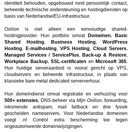
identiteit behouden, opgebouwd rond persoonlijk contact,
beheerde technische ondersteuning en hostingdiensten op
basis van Nederlandse/EU-infrastructuur.
Oxilion is niet alleen een eenvoudige shared-
hostingprovider. Hun portfolio omvat
Domeinen
,
Basic
Shared Hosting
,
Business Hosting
,
WordPress
Hosting
,
E-mailhosting
,
VPS Hosting
,
Cloud Servers
,
Managed Services / ServicePlus
,
Back-up & Restore
,
Workplace Backup
,
SSL-certificaten
en
Microsoft 365
.
Hun huidige serveraanbod is vooral gericht op VPS,
cloudservers en beheerde infrastructuur, in plaats van
klassieke bare-metal dedicated serververhuur.
Hun domeindienst omvat registratie en verhuizing voor
500+ extensies
, DNS-beheer via
Mijn Oxilion
, forwarding,
inkomende antispam, mail fallback en drie fysiek
gescheiden nameservers. Voor Nederlandse domeinen
voegt
.nl Control
extra bescherming toe tegen
ongeautoriseerde domeinwijzigingen.