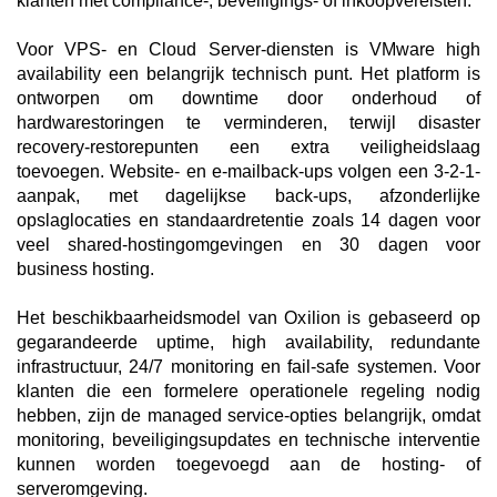
klanten met compliance-, beveiligings- of inkoopvereisten.
Voor VPS- en Cloud Server-diensten is VMware high
availability een belangrijk technisch punt. Het platform is
ontworpen om downtime door onderhoud of
hardwarestoringen te verminderen, terwijl disaster
recovery-restorepunten een extra veiligheidslaag
toevoegen. Website- en e-mailback-ups volgen een 3-2-1-
aanpak, met dagelijkse back-ups, afzonderlijke
opslaglocaties en standaardretentie zoals 14 dagen voor
veel shared-hostingomgevingen en 30 dagen voor
business hosting.
Het beschikbaarheidsmodel van Oxilion is gebaseerd op
gegarandeerde uptime, high availability, redundante
infrastructuur, 24/7 monitoring en fail-safe systemen. Voor
klanten die een formelere operationele regeling nodig
hebben, zijn de managed service-opties belangrijk, omdat
monitoring, beveiligingsupdates en technische interventie
kunnen worden toegevoegd aan de hosting- of
serveromgeving.