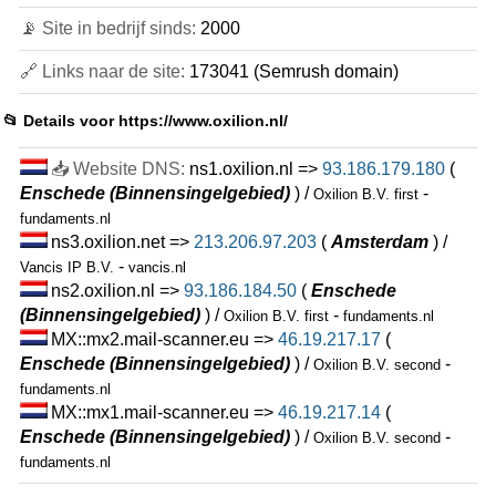
📡 Site in bedrijf sinds:
2000
🔗 Links naar de site:
173041 (Semrush domain)
📂 Details voor
https://www.oxilion.nl/
📥 Website DNS:
ns1.oxilion.nl =>
93.186.179.180
(
Enschede (Binnensingelgebied)
) /
-
Oxilion B.V. first
fundaments.nl
ns3.oxilion.net =>
213.206.97.203
(
Amsterdam
) /
-
Vancis IP B.V.
vancis.nl
ns2.oxilion.nl =>
93.186.184.50
(
Enschede
(Binnensingelgebied)
) /
-
Oxilion B.V. first
fundaments.nl
MX::mx2.mail-scanner.eu =>
46.19.217.17
(
Enschede (Binnensingelgebied)
) /
-
Oxilion B.V. second
fundaments.nl
MX::mx1.mail-scanner.eu =>
46.19.217.14
(
Enschede (Binnensingelgebied)
) /
-
Oxilion B.V. second
fundaments.nl