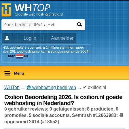
Grootste web hosting directory!
Log in
Aanmelden
45k gebruikersrecensies & 1 million stemmen, meer
dan 29k webhostingmerken & 85k plannen sinds 2004!
Taal:
NL
Menu
WHTop
→
🔵 webhosting bedrijven
→ ✔ oxilion.nl
Oxilion Beoordeling 2026. Is oxilion.nl goede
webhosting in Nederland?
0 gebruiker reviews; 0 getuigenissen; 8 producten, 0
promoties, 5 sociale accounts, Semrush #12663983; 📆
opgesomd 2014 (#18552)