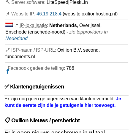
🔨 Server software:
LiteSpeed|PleskLin
📌 Website IP:
46.19.218.4
(website.oxilionhosting.nl)
📍
IP-lokalisatie
:
Netherlands
, Overijssel,
Enschede (enschede-noord) -
zie topproviders in
Nederland
🔗 ISP-naam / ISP-URL:
Oxilion B.V. second,
fundaments.nl
Facebook gedeelde telling:
786
✅ Klantengetuigenissen
Er zijn nog geen getuigenissen van klanten vermeld.
Je
kunt de eerste zijn die je getuigenis hier toevoegt.
📋 Oxilion Nieuws / persbericht
Er is geen nieuws geschreven in
nl
taal