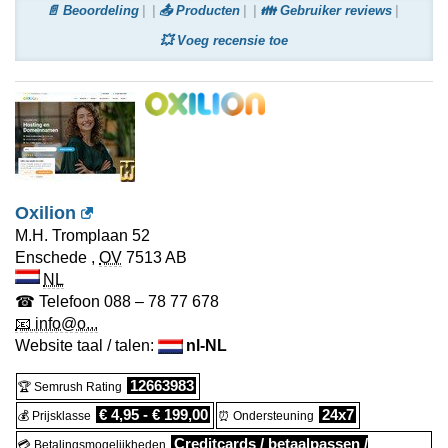
📄 Beoordeling
📤 Producten
👪 Gebruiker reviews
💥 Voeg recensie toe
Oxilion
M.H. Tromplaan 52
Enschede
,
OV
7513 AB
NL
☎ Telefoon
088 – 78 77 678
📧 info@o...
Website taal / talen:
nl-NL
12663983
🏆 Semrush Rating
€ 4,95 - € 199,00
24x7
💰 Prijsklasse
⏰ Ondersteuning
Creditcards / betaalpassen /
💳 Betalingsmogelijkheden