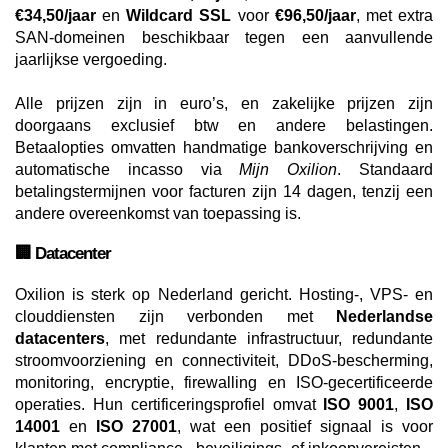
€34,50/jaar
en
Wildcard SSL
voor
€96,50/jaar
, met extra
SAN-domeinen beschikbaar tegen een aanvullende
jaarlijkse vergoeding.
Alle prijzen zijn in euro’s, en zakelijke prijzen zijn
doorgaans exclusief btw en andere belastingen.
Betaalopties omvatten handmatige bankoverschrijving en
automatische incasso via
Mijn Oxilion
. Standaard
betalingstermijnen voor facturen zijn 14 dagen, tenzij een
andere overeenkomst van toepassing is.
🏢 Datacenter
Oxilion is sterk op Nederland gericht. Hosting-, VPS- en
clouddiensten zijn verbonden met
Nederlandse
datacenters
, met redundante infrastructuur, redundante
stroomvoorziening en connectiviteit, DDoS-bescherming,
monitoring, encryptie, firewalling en ISO-gecertificeerde
operaties. Hun certificeringsprofiel omvat
ISO 9001
,
ISO
14001
en
ISO 27001
, wat een positief signaal is voor