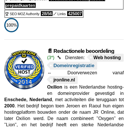
prepaidkaarten
28/56
425007
🏆 SEO MOZ Authority
🔗 Links
100%
📄 Redactionele beoordeling
(3*)
🔧 Diensten:
Web hosting
Domeinregistratie
⇔ Doorverwezen vanaf
jronline.nl
Oxilion
is een Nederlandse hosting-
en domeinprovider gevestigd in
Enschede, Nederland
, met activiteiten die teruggaan tot
2000
. Het bedrijf begon toen Jeroen en Raoul hun eigen
hostingplatform bouwden onder de naam JR Online, dat
later Oxilion werd. De naam combineert "Oxygen" en
"Lion", en het bedrijf heeft een sterke Nederlandse