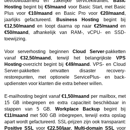
betrouwbaarheid en zakelijke servicekwaliteit.
Basic
Hosting
begint bij
€5/maand
voor Basic Start, met Basic
Plus voor
€10/maand
en Basic Pro voor
€20/maand
,
jaarlijks gefactureerd.
Business Hosting
begint bij
€12,50/maand
en loopt daarna op naar
€25/maand
en
€50/maand
, afhankelijk van RAM-, vCPU- en SSD-
toewijzing.
Voor serverhosting beginnen
Cloud Server
-pakketten
vanaf
€32,50/maand
, terwijl het belangrijkste
VPS
Hosting
-overzicht begint bij
€49/maand
. VPS- en Cloud
Server-pakketten omvatten disaster recovery-
restorepunten, met optionele ServicePlus- en back-
updiensten voor klanten die extra beheer willen.
E-mailhosting begint vanaf
€1,50/maand
per mailbox, met
15 GB inbegrepen en extra capaciteit beschikbaar in
stappen van 5 GB.
Workplace Backup
begint bij
€11/maand
met 500 GB inbegrepen, terwijl extra opslag
apart wordt gefactureerd. SSL-prijzen zijn ook transparant:
Positive SSL
voor
€22,50/jaar
,
Multi-domain SSL
voor