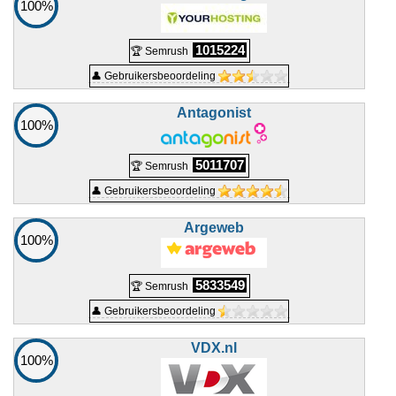
100%
1015224
🏆 Semrush
👤 Gebruikersbeoordeling
Antagonist
100%
5011707
🏆 Semrush
👤 Gebruikersbeoordeling
Argeweb
100%
5833549
🏆 Semrush
👤 Gebruikersbeoordeling
VDX.nl
100%