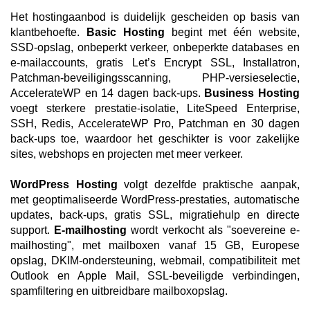
Het hostingaanbod is duidelijk gescheiden op basis van
klantbehoefte.
Basic Hosting
begint met één website,
SSD-opslag, onbeperkt verkeer, onbeperkte databases en
e-mailaccounts, gratis Let’s Encrypt SSL, Installatron,
Patchman-beveiligingsscanning, PHP-versieselectie,
AccelerateWP en 14 dagen back-ups.
Business Hosting
voegt sterkere prestatie-isolatie, LiteSpeed Enterprise,
SSH, Redis, AccelerateWP Pro, Patchman en 30 dagen
back-ups toe, waardoor het geschikter is voor zakelijke
sites, webshops en projecten met meer verkeer.
WordPress Hosting
volgt dezelfde praktische aanpak,
met geoptimaliseerde WordPress-prestaties, automatische
updates, back-ups, gratis SSL, migratiehulp en directe
support.
E-mailhosting
wordt verkocht als "soevereine e-
mailhosting", met mailboxen vanaf 15 GB, Europese
opslag, DKIM-ondersteuning, webmail, compatibiliteit met
Outlook en Apple Mail, SSL-beveiligde verbindingen,
spamfiltering en uitbreidbare mailboxopslag.