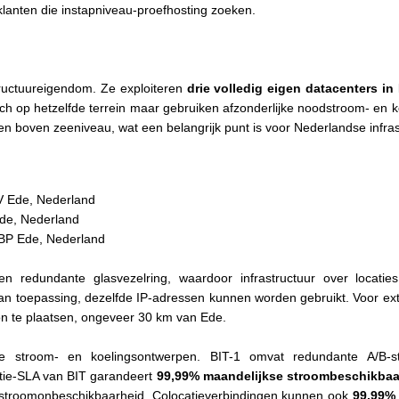
 klanten die instapniveau-proefhosting zoeken.
structuureigendom. Ze exploiteren
drie volledig eigen datacenters in
ch op hetzelfde terrein maar gebruiken afzonderlijke noodstroom- en k
gen boven zeeniveau, wat een belangrijk punt is voor Nederlandse infra
BV Ede, Nederland
Ede, Nederland
 BP Ede, Nederland
n redundante glasvezelring, waardoor infrastructuur over locaties
 van toepassing, dezelfde IP-adressen kunnen worden gebruikt. Voor ex
on te plaatsen, ongeveer 30 km van Ede.
te stroom- en koelingsontwerpen. BIT-1 omvat redundante A/B-
tie-SLA van BIT garandeert
99,99% maandelijkse stroombeschikbaa
stroomonbeschikbaarheid. Colocatieverbindingen kunnen ook
99,99%