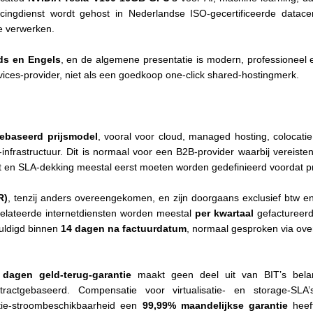
ncingdienst wordt gehost in Nederlandse ISO-gecertificeerde datac
e verwerken.
ds en Engels
, en de algemene presentatie is modern, professioneel en 
vices-provider, niet als een goedkoop one-click shared-hostingmerk.
gebaseerd prijsmodel
, vooral voor cloud, managed hosting, colocatie
k-infrastructuur. Dit is normaal voor een B2B-provider waarbij vereist
t en SLA-dekking meestal eerst moeten worden gedefinieerd voordat pr
R)
, tenzij anders overeengekomen, en zijn doorgaans exclusief btw e
elateerde internetdiensten worden meestal
per kwartaal
gefactureerd
huldigd binnen
14 dagen na factuurdatum
, normaal gesproken via ove
 dagen geld-terug-garantie
maakt geen deel uit van BIT’s belang
actgebaseerd. Compensatie voor virtualisatie- en storage-SLA
catie-stroombeschikbaarheid een
99,99% maandelijkse garantie
heeft