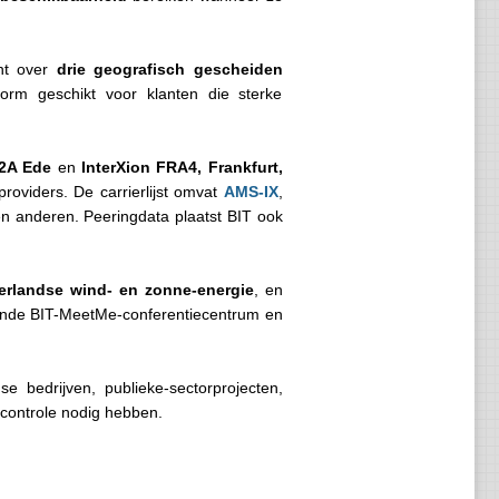
ant over
drie geografisch gescheiden
orm geschikt voor klanten die sterke
-2A Ede
en
InterXion FRA4, Frankfurt,
roviders. De carrierlijst omvat
AMS-IX
,
 en anderen. Peeringdata plaatst BIT ook
rlandse wind- en zonne-energie
, en
ende BIT-MeetMe-conferentiecentrum en
e bedrijven, publieke-sectorprojecten,
scontrole nodig hebben.