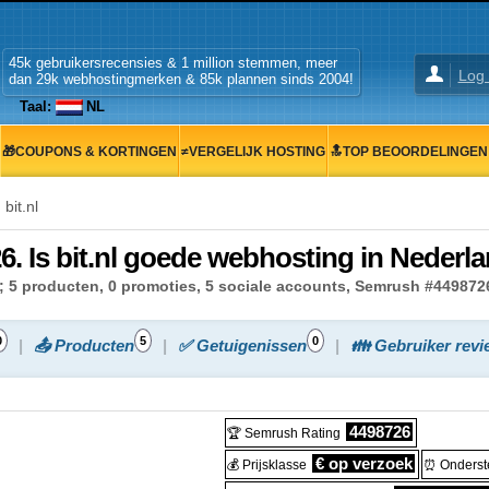
45k gebruikersrecensies & 1 million stemmen, meer
Log 
dan 29k webhostingmerken & 85k plannen sinds 2004!
Taal:
NL
🎁COUPONS & KORTINGEN
≠VERGELIJK HOSTING
🔝TOP BEOORDELINGEN
bit.nl
6. Is bit.nl goede webhosting in Nederl
n; 5 producten, 0 promoties, 5 sociale accounts, Semrush #44987
0
5
0
📤 Producten
✅ Getuigenissen
👪 Gebruiker revi
4498726
🏆 Semrush Rating
€ op verzoek
💰 Prijsklasse
⏰ Onderst