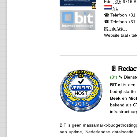
Ede
,
GE
6716 B
NL
☎ Telefoon
+31 
☎ Telefoon
+31 
📧 info@b...
Website taal / ta
📄 Redact
(3*)
🔧 Dienst
BIT.nl
is een 
bedrijf startt
Beek
en
Mic
bekend als CT
infrastructuur
BIT is geen massamarkt-budgethostingpro
aan uptime, Nederlandse datalocatie, p