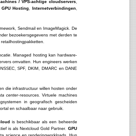
Machines / VPS-achtige cloudservers
,
,
GPU Hosting
,
Internetverbindingen
,
amework, Sendmail en ImageMagick. De
zonder bezoekersgegevens met derden te
retailhostingpakketten.
ocatie
. Managed hosting kan hardware-
e servers omvatten. Hun engineers werken
S, DNSSEC, SPF, DKIM, DMARC en DANE
 die infrastructuur willen hosten onder
ata center
-resources. Virtuele machines
slagsystemen in geografisch gescheiden
ortal en schaalbaar naar gebruik.
cloud
is beschikbaar als een beheerde
ief is als Nextcloud Gold Partner.
GPU
ata science en renderingworkloads. Hun