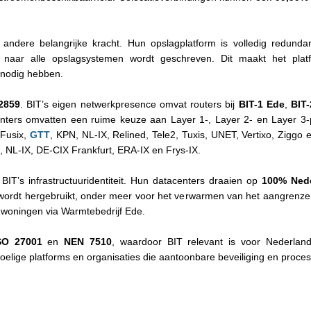
 andere belangrijke kracht. Hun opslagplatform is volledig redund
 naar alle opslagsystemen wordt geschreven. Dit maakt het platf
 nodig hebben.
2859
. BIT’s eigen netwerkpresence omvat routers bij
BIT-1 Ede
,
BIT
enters omvatten een ruime keuze aan Layer 1-, Layer 2- en Layer 3-p
 Fusix,
GTT
, KPN, NL-IX, Relined, Tele2, Tuxis, UNET, Vertixo, Ziggo
 NL-IX, DE-CIX Frankfurt, ERA-IX en Frys-IX.
IT’s infrastructuuridentiteit. Hun datacenters draaien op
100% Nede
 wordt hergebruikt, onder meer voor het verwarmen van het aangrenz
 woningen via Warmtebedrijf Ede.
SO 27001
en
NEN 7510
, waardoor BIT relevant is voor Nederlands
oelige platforms en organisaties die aantoonbare beveiliging en proce