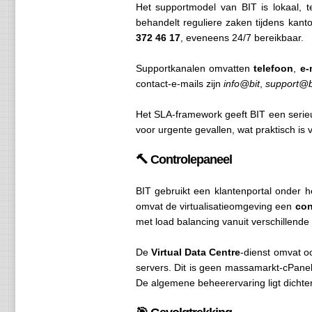
Het supportmodel van BIT is lokaal, t
behandelt reguliere zaken tijdens kant
372 46 17
, eveneens 24/7 bereikbaar.
Supportkanalen omvatten
telefoon
,
e-
contact-e-mails zijn
info@bit
,
support@b
Het SLA-framework geeft BIT een serieuz
voor urgente gevallen, wat praktisch is v
🔨 Controlepaneel
BIT gebruikt een klantenportal onder 
omvat de virtualisatieomgeving een
con
met load balancing vanuit verschillende
De
Virtual Data Centre
-dienst omvat o
servers. Dit is geen massamarkt-cPanel-
De algemene beheerervaring ligt dichter