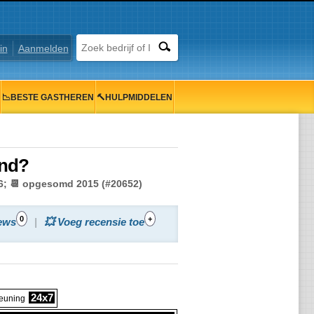
in
Aanmelden
📉BESTE GASTHEREN
🔨HULPMIDDELEN
and?
26; 📆 opgesomd 2015 (#20652)
0
+
ews
💥 Voeg recensie toe
24x7
euning