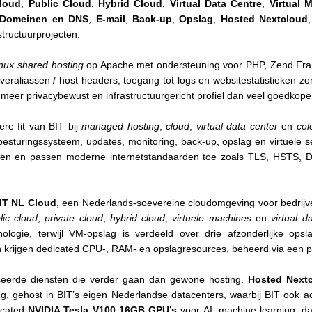
Cloud
,
Public Cloud
,
Hybrid Cloud
,
Virtual Data Centre
,
Virtual 
Domeinen en DNS
,
E-mail
,
Back-up
,
Opslag
,
Hosted Nextcloud
tructuurprojecten.
nux shared hosting
op Apache met ondersteuning voor PHP, Zend Fr
eraliassen / host headers, toegang tot logs en websitestatistieken 
 meer privacybewust en infrastructuurgericht profiel dan veel goedkope 
ere fit van BIT bij
managed hosting
,
cloud
,
virtual data center
en
col
et besturingssysteem, updates, monitoring, back-up, opslag en virtuel
ngen en passen moderne internetstandaarden toe zoals TLS, HST
IT NL Cloud
, een Nederlands-soevereine cloudomgeving voor bedrijven
lic cloud
,
private cloud
,
hybrid cloud
,
virtuele machines
en
virtual d
echnologie, terwijl VM-opslag is verdeeld over drie afzonderlijke op
en krijgen dedicated CPU-, RAM- en opslagresources, beheerd via een p
iseerde diensten die verder gaan dan gewone hosting.
Hosted Next
, gehost in BIT’s eigen Nederlandse datacenters, waarbij BIT ook act
icated
NVIDIA Tesla V100 16GB GPU’s
voor AI, machine learning, d