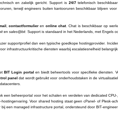
echnisch en zakelijk gericht. Support is
24/7
telefonisch beschikbaa
ooruren, terwijl engineers buiten kantooruren beschikbaar blijven vo
mail
,
contactformulier
en
online chat
. Chat is beschikbaar op we
it
en
sales@bit
. Support is standaard in het Nederlands, met Engels o
er supportprofiel dan een typische goedkope hostingprovider. Inciden
oor infrastructuurkritische diensten waarbij escalatiesnelheid belangrijk 
het
BIT Login portal
en biedt beheertools voor specifieke diensten. 
trol panel
dat wordt gebruikt voor onderhoudstaken in de virtualisatiel
 datacenters.
ok een beheerportal voor het schalen en verdelen van dedicated CPU-
hostingervaring. Voor shared hosting staat geen cPanel- of Plesk-acht
 bij een managed infrastructure portal, ondersteund door BIT-engineer