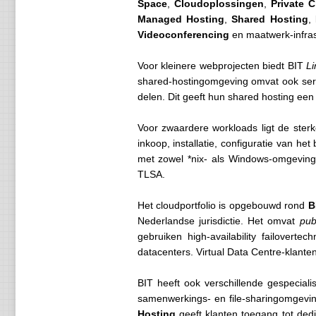
Space
,
Cloudoplossingen
,
Private 
Managed Hosting
,
Shared Hosting
,
Videoconferencing
en maatwerk-infras
Voor kleinere webprojecten biedt BIT
Li
shared-hostingomgeving omvat ook serv
delen. Dit geeft hun shared hosting een
Voor zwaardere workloads ligt de sterk
inkoop, installatie, configuratie van h
met zowel *nix- als Windows-omgevi
TLSA.
Het cloudportfolio is opgebouwd rond
B
Nederlandse jurisdictie. Het omvat
pub
gebruiken high-availability failovert
datacenters. Virtual Data Centre-klant
BIT heeft ook verschillende gespecial
samenwerkings- en file-sharingomgeving
Hosting
geeft klanten toegang tot ded