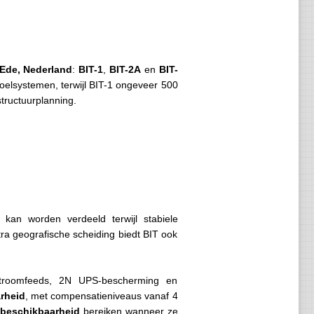
 Ede, Nederland
:
BIT-1
,
BIT-2A
en
BIT-
oelsystemen, terwijl BIT-1 ongeveer 500
structuurplanning.
 kan worden verdeeld terwijl stabiele
tra geografische scheiding biedt BIT ook
stroomfeeds, 2N UPS-bescherming en
rheid
, met compensatieniveaus vanaf 4
 beschikbaarheid
bereiken wanneer ze