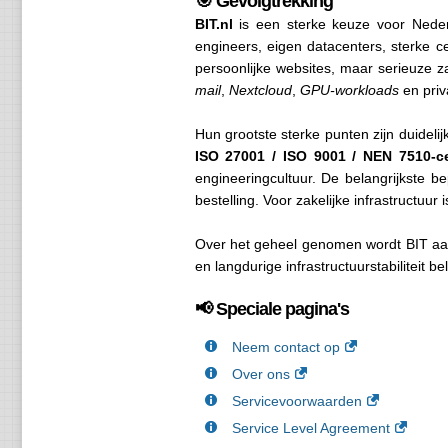
🎯 Gevolgtrekking
BIT.nl
is een sterke keuze voor Nederl
engineers, eigen datacenters, sterke cer
persoonlijke websites, maar serieuze za
mail
,
Nextcloud
,
GPU-workloads
en priv
Hun grootste sterke punten zijn duidelij
ISO 27001 / ISO 9001 / NEN 7510-cer
engineeringcultuur. De belangrijkste be
bestelling. Voor zakelijke infrastructuur 
Over het geheel genomen wordt BIT aan
en langdurige infrastructuurstabiliteit b
📢 Speciale pagina's
Neem contact op
Over ons
Servicevoorwaarden
Service Level Agreement