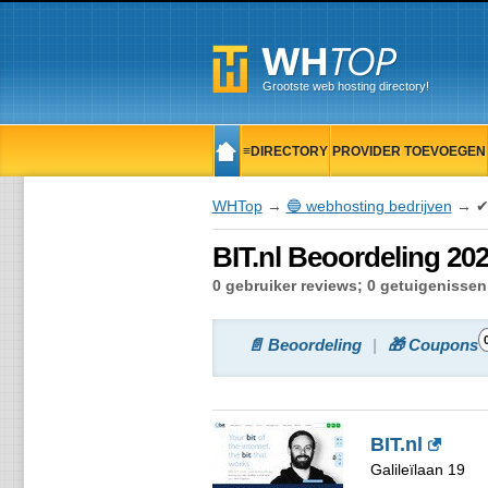
Grootste web hosting directory!
≡DIRECTORY
PROVIDER TOEVOEGEN
📋NIEUWS
WHTop
→
🔵 webhosting bedrijven
→ ✔ 
BIT.nl Beoordeling 202
0 gebruiker reviews; 0 getuigenisse
📄 Beoordeling
🎁 Coupons
BIT.nl
Galileïlaan 19