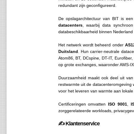
redundant zijn geconfigureerd.
De opslagarchitectuur van BIT is een
datacenters
, waarbij data synchroon
databeschikbaarheid binnen Nederland
Het netwerk wordt beheerd onder
AS1
Duitsland
. Hun carrier-neutrale datac
Atom86, BT, DCspine, DT-IT, Eurofiber,
op grote exchanges, waaronder AMS-IX,
Duurzaamheid maakt ook deel uit van B
restwarmte uit de datacenteromgeving
voor het leveren van warmte aan lokale
Certificeringen omvatten
ISO 9001
,
I
zorggerelateerde workloads, privacygev
✍️ Klantenservice