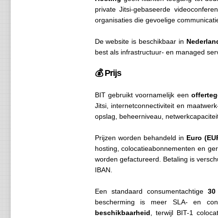
private Jitsi-gebaseerde videoconfere
organisaties die gevoelige communicati
De website is beschikbaar in
Nederlan
best als infrastructuur- en managed ser
💰 Prijs
BIT gebruikt voornamelijk een
offerte
Jitsi, internetconnectiviteit en maatwer
opslag, beheerniveau, netwerkcapacitei
Prijzen worden behandeld in
Euro (EU
hosting, colocatieabonnementen en ger
worden gefactureerd. Betaling is versc
IBAN.
Een standaard consumentachtige
30
bescherming is meer SLA- en contr
beschikbaarheid
, terwijl BIT-1 colo