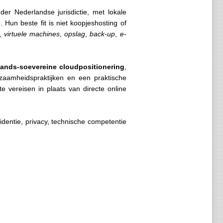
er Nederlandse jurisdictie, met lokale
. Hun beste fit is niet koopjeshosting of
,
virtuele machines
,
opslag
,
back-up
,
e-
lands-soevereine cloudpositionering
,
urzaamheidspraktijken en een praktische
te vereisen in plaats van directe online
entie, privacy, technische competentie