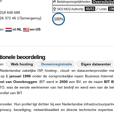
P
Overschrijvi
💳 Betalingsmogelijkheden
45/51
19
🏆 SEO MOZ Authority
🔗 Links
318 648 688
26 372 46 17
[emergency]
100%
len:
nl-NL
en-US
ionele beoordeling
en:
Web hosting
Domeinregistratie
Eigen datacenter
Nederlandse zakelijke ISP, hosting-, cloud- en datacenterprovider m
e op
1 januari 1996
onder de oorspronkelijke naam Business Interne
hel van Osenbruggen
. BIT werd in
2000
een BV, en de naam
BIT B
O, was de eerste werknemer van het bedrijf en werd een van de belan
profiel van BIT.
vider. Hun profiel ligt dichter bij een Nederlandse infrastructuurpart
rivacy, beveiliging, netwerkkwaliteit en directe technische expertis