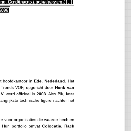
ng, Creditcards / betaalpassen / [...]
6896
et hoofdkantoor in
Ede, Nederland
. Het
t Trends VOF, opgericht door
Henk van
.V.
werd officieel in
2003
. Alex Bik, later
grijkste technische figuren achter het
ner voor organisaties die waarde hechten
e. Hun portfolio omvat
Colocatie
,
Rack