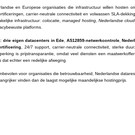
andse en Europese organisaties die infrastructuur willen hosten ond
tificeringen, carrier-neutrale connectiviteit en volwassen SLA-dekking
kelijke infrastructuur:
colocatie
,
managed hosting
,
Nederlandse cloud
acybewuste platforms.
k:
drie eigen datacenters in Ede
,
AS12859-netwerkcontrole
,
Neder
tificering
, 24/7 support, carrier-neutrale connectiviteit, sterke du
perking is prijstransparantie, omdat veel diensten een maatwerkoffer
is dat echter een redelijke afweging.
bevolen voor organisaties die betrouwbaarheid, Nederlandse dataresid
elangrijker vinden dan de laagst mogelijke maandelijkse hostingprijs.