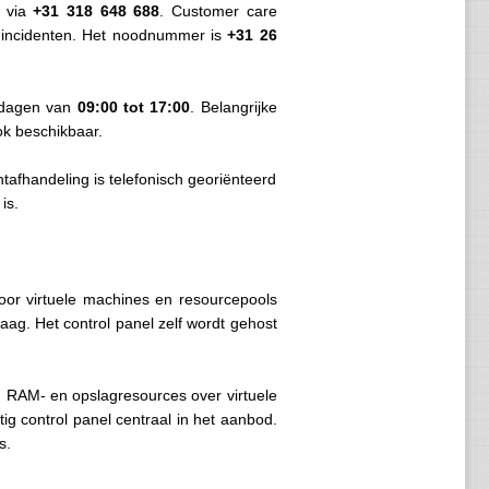
r via
+31 318 648 688
. Customer care
or incidenten. Het noodnummer is
+31 26
rkdagen van
09:00 tot 17:00
. Belangrijke
ok beschikbaar.
tafhandeling is telefonisch georiënteerd
is.
Voor virtuele machines en resourcepools
aag. Het control panel zelf wordt gehost
, RAM- en opslagresources over virtuele
ig control panel centraal in het aanbod.
s.