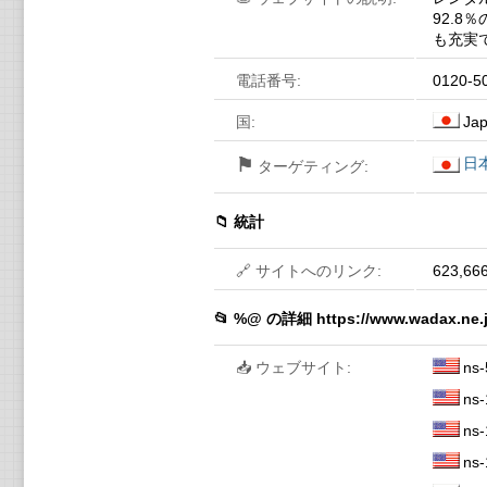
92.
も充実
電話番号:
0120-5
国:
Ja
⚑
日
ターゲティング:
📁 統計
🔗 サイトへのリンク:
623,66
📂 %@ の詳細
https://www.wadax.ne.j
📥 ウェブサイト:
ns-
ns-
ns-
ns-