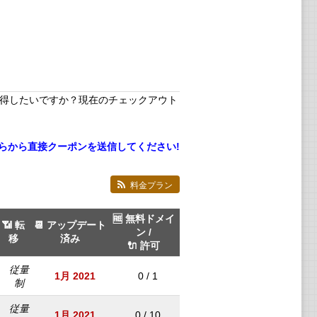
得したいですか？現在のチェックアウト
らから直接クーポンを送信してください!
料金プラン
🆓 無料ドメイ
📶 転
📆 アップデート
ン /
移
済み
🔌 許可
従量
1月 2021
0 / 1
制
従量
1月 2021
0 / 10