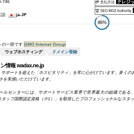
4-746
クレジッ
💳 支払方法
🏆 SEO MOZ Authority
語:
ja-JP
86%
e.jp の一部です
GMO Internet Group
ウェブホスティング
ドメイン登録
情報 wadax.ne.jp
は、サポートを超えた「ホスピタリティ」を常に心がけています。多くのお客
さを実感いただけています。
センターには、サポートサービス業界で世界最大の組織である、「ヘルプデ
」で「サポートスタッフ国際認定資格（※1）」を取得したプロフェッショナルな