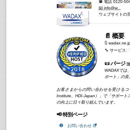
☎ 電話
0120-50
📧 info@w...
ウェブサイトの言
📄 概要
🔃 wadax.n
🔧 サービス:
📜 バージョン
WADAXで
ポート」の良
お客さまからの問い合わせを受けるコール
Institute、HDI-Japan）
の向上に日々取り組んでいます。
📢 特別ページ
お問い合わせ