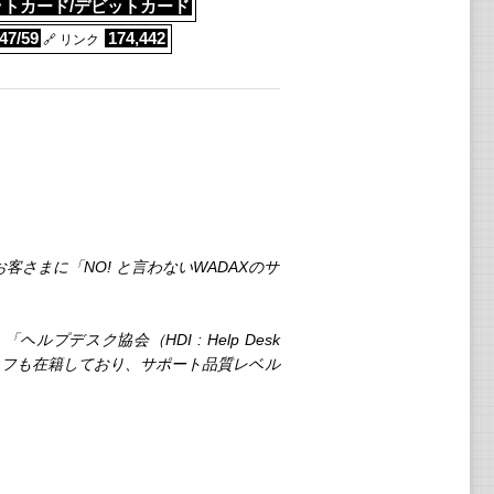
トカード/デビットカード
47/59
174,442
🔗 リンク
さまに「NO! と言わないWADAXのサ
スク協会（HDI : Help Desk
スタッフも在籍しており、サポート品質レベル