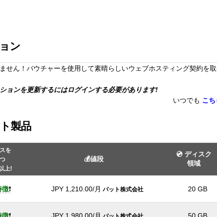
ーション
ません！バウチャーを使用して素晴らしいウェブホスティング契約を取
ションを更新するにはログインする必要があります!
いつでも
こち
サイト製品
スを
💿 ディスク
💰値段
つ
領域
以上!
特徴
❗
JPY
1,210.00
/月
20 GB
バット株式会社
特徴
❗
JPY
1,980.00
/月
50 GB
バット株式会社