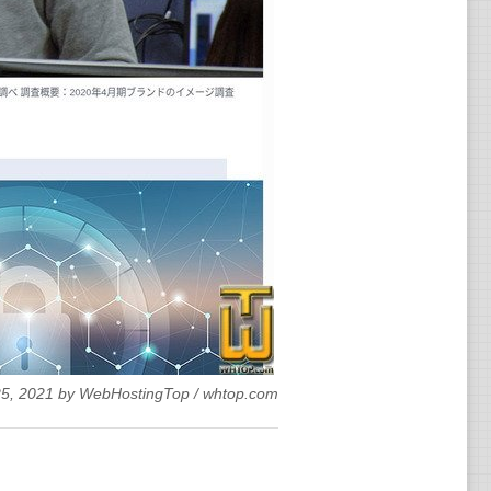
5, 2021
by
WebHostingTop
/
whtop.com