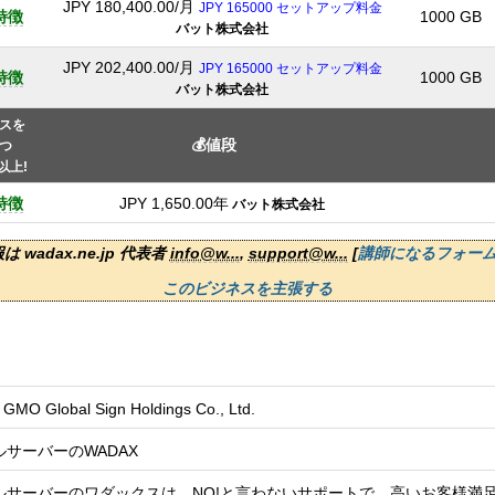
JPY
180,400.00
/月
JPY 165000 セットアップ料金
特徴
1000 GB
バット株式会社
JPY
202,400.00
/月
JPY 165000 セットアップ料金
特徴
1000 GB
バット株式会社
スを
💰値段
つ
以上!
特徴
JPY
1,650.00
年
バット株式会社
 wadax.ne.jp 代表者
info@w...
,
support@w...
[
講師になるフォーム
このビジネスを主張する
MO Global Sign Holdings Co., Ltd.
サーバーのWADAX
ルサーバーのワダックスは、NO!と言わないサポートで、高いお客様満足