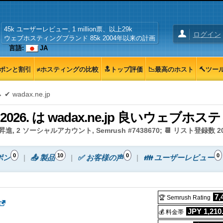
45k ユーザーレビュー, 1 million票、以上29k
ログイン
ウェブホスティングブランド 85k 2004年以来の計画
言語:
JA
ーポンと割引
≠ホスティングの比較
🔝トップ評価
📉最高のホスト
🔨ツー
 ✔ wadax.ne.jp
ー 2026. は wadax.ne.jp 良いウェブホ
昇進, 2 ソーシャルアカウント, Semrush #7438670; 📆 リスト登録数 2018
0
10
0
0
ポン
📤 製品
✅ お客様の声
👪 ユーザーレビュー
7,
🏆 Semrush Rating
JPY 1,210.
💰 料金帯