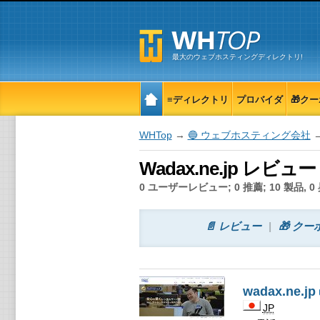
最大のウェブホスティングディレクトリ!
≡ディレクトリ
プロバイダ
🎁ク
WHTop
→
🔵 ウェブホスティング会社
→
Wadax.ne.jp レビュ
0 ユーザーレビュー; 0 推薦; 10 製品, 0 
📄 レビュー
🎁 クー
wadax.ne.jp
JP