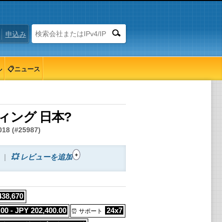
申込み
ル
📋ニュース
スティング 日本?
 (#25987)
+
💥 レビューを追加
438,670
00 - JPY 202,400.00
24x7
⏰ サポート