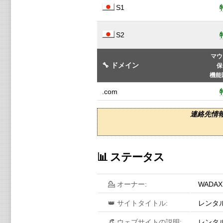
S1
S2
マウ
🔧 ドメイン
保
機能
.com
連絡先情報は
📊 ステータス
💁 オーナー:
WADAX G
👑 サイトタイトル:
レンタル
👒 ウェブサイトの説明:
レンタ