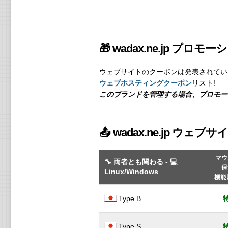
🎁 wadax.ne.jp プロモ
ウェブサイトのクーポンは発表されてい
ウェブホスティングクーポン
リスト!
このブランドを管理する場合、プロモー
📤 wadax.ne.jp ウェブ
マウ
🔧 両者とも関わる - 💻
保
Linux/Windows
機能
Type B
Type S