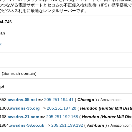
8％のつながる電話サポートとセコムの不正侵入検知防御（IPS）標準搭載
でビジネス利用に最適なレンタルサーバーです。
04-746
pan
本
6 (Semrush domain)
p/
553.
awsdns-05.net
=>
205.251.194.41
(
Chicago
) /
Amazon.com
1308.
awsdns-35.org
=>
205.251.197.28
(
Herndon (Hunter Mill Distr
168.
awsdns-21.com
=>
205.251.192.168
(
Herndon (Hunter Mill Dist
1984.
awsdns-56.co.uk
=>
205.251.199.192
(
Ashburn
) /
Amazon.com