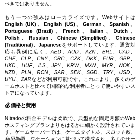
べきではありません。
もう一つの強みはローカライズです。Webサイトは
English (UK)、English (US)、German、Spanish、
Portuguese (Brazil)、French、Italian、Dutch、
Polish、Russian、Chinese (Simplified)、Chinese
(Traditional)、Japanese
をサポートしています。通貨対
応も異例に広く、
AED、AUD、AZN、BRL、CAD、
CHF、CLP、CNY、CRC、CZK、DKK、EUR、GBP、
HKD、HUF、ILS、JPY、KRW、MXN、MYR、NOK、
NZD、PLN、RON、SAR、SEK、SGD、TRY、USD、
UYU、ZAR
などが利用可能です。これにより、多くのゲ
ームホストと比べて国際的な利用者にとって使いやすいス
トアになっています。
💰 価格と費用
Nitradoの料金モデルは柔軟で、典型的な固定月額のWeb
ホスティングプランよりもはるかに細かく設計されていま
す。ゲームサーバーでは、
ゲームタイトル、スロット数、
利用期間、ロケーション
に基づいて構成され、多くのサー