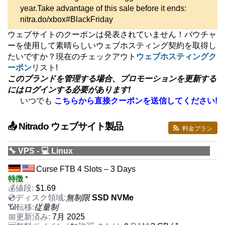
year.Take advantage of this sale before it ends:
nitra.do/xbox#BlackFriday
ウェブサイトのクーポンは発表されていません！バウチャ
ーを使用して素晴らしいウェブホスティング契約を取得し
たいですか？現在のチェックアウト
ウェブホスティングク
ーポン
リスト!
このブランドを管理する場合、プロモーションを更新する
にはログインする必要があります!
いつでも
こちらから直接クーポンを送信してください!
📤 Nitrado ウェブサイト製品
料金プラン
🔧 VPS - 💻 Linux
Curse FTB 4 Slots – 3 Days
特徴
*
$
1.69
無制限
SSD NVMe
従量制
7月 2025