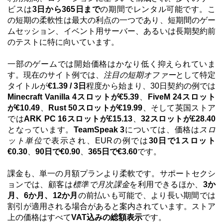
ビスは
3日から365日まで
の期間でレンタル可能です。こ
の短期の柔軟性は最大の利点の一つであり、短期間のゲー
ムセッション、イベント用サーバー、あるいは長期契約前
のテストに特に向いています。
一部のゲームでは開始価格はかなり低く抑えられていま
す。現在のサイト例では、
注目の短期オファー
として特定
タイトルが
€1.39 / 3日
程度から始まり、30日契約の例では
Minecraft Vanilla 4スロットが€5.39
、
FiveM 24スロット
が€10.49
、
Rust 50スロットが€19.99
、そして英国ストア
では
ARK PC 16スロットが£15.13
、
32スロットが£28.40
となっています。
TeamSpeak 3
については、価格は
スロ
ット単位
で表示され、EURの例では
30日で1スロット
€0.30
、
90日で€0.90
、
365日で€3.60
です。
課金も、単一の月額プランより柔軟です。サポートセクシ
ョンでは、顧客は
標準で月次課金
を利用できるほか、
3か
月、6か月、12か月
の前払いも可能で、より長い期間では
割引が適用される場合があると案内されています。ストア
上の価格はすべて
VAT込みの総額表示
です。