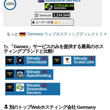
Streamline-Servers
100%
2,234,504
🏆 Semrush
👤 ユーザー評価
もっと
Germany ウェブホスティングディレクトリ ≡
📉 「Games」サービスのみを提供する最高のホス
ティングブランドと比較!
Nitrado
-対-
Nitrado
-対-
Shockbyte
ScalaCube
Nitrado
-対-
ApexHosting
Nitrado
-対-
Streamline-
Servers
🔝 別のトップWebホスティング会社 Germany