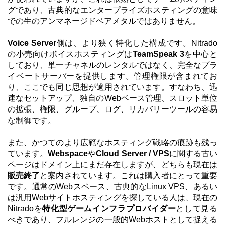
グであり、古典的なエンタープライズホスティングの意味
での生のアンマネージドベアメタルではありません。
Voice Server
側は、より狭く特化した構成です。Nitrado
の小売向けボイスホスティングは
TeamSpeak 3
を中心と
しており、単一チャネルのレンタルではなく、完全なプラ
イベートサーバーを提供します。管理権限が含まれてお
り、ここでも同じ思想が適用されています。すなわち、迅
速なセットアップ、独自のWebベース管理、スロット単位
の拡張、権限、グループ、ログ、リカバリーツールの容易
な制御です。
また、かつてのより広範なホスティング戦略の痕跡も残っ
ています。
Webspace
や
Cloud Server / VPS
に関する古い
ページはドメイン上にまだ存在しますが、どちらも現在は
販売終了
と案内されています。これは購入者にとって重要
です。通常のWebスペース、古典的なLinux VPS、あるい
は汎用Webサイトホスティングを探している人は、現在の
Nitradoを
特化型ゲームインフラプロバイダー
として見る
べきであり、フルレンジの一般的Webホストとして捉える