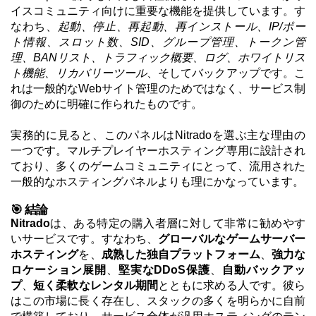
イスコミュニティ向けに重要な機能を提供しています。す
なわち、
起動、停止、再起動、再インストール、IP/ポー
ト情報、スロット数、SID、グループ管理、トークン管
理、BANリスト、トラフィック概要、ログ、ホワイトリス
ト機能、リカバリーツール
、そしてバックアップです。こ
れは一般的なWebサイト管理のためではなく、サービス制
御のために明確に作られたものです。
実務的に見ると、このパネルはNitradoを選ぶ主な理由の
一つです。マルチプレイヤーホスティング専用に設計され
ており、多くのゲームコミュニティにとって、流用された
一般的なホスティングパネルよりも理にかなっています。
🎯 結論
Nitrado
は、ある特定の購入者層に対して非常に勧めやす
いサービスです。すなわち、
グローバルなゲームサーバー
ホスティング
を、
成熟した独自プラットフォーム
、
強力な
ロケーション展開
、
堅実なDDoS保護
、
自動バックアッ
プ
、
短く柔軟なレンタル期間
とともに求める人です。彼ら
はこの市場に長く存在し、スタックの多くを明らかに自前