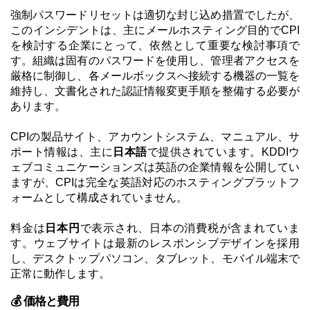
強制パスワードリセットは適切な封じ込め措置でしたが、
このインシデントは、主にメールホスティング目的でCPI
を検討する企業にとって、依然として重要な検討事項で
す。組織は固有のパスワードを使用し、管理者アクセスを
厳格に制御し、各メールボックスへ接続する機器の一覧を
維持し、文書化された認証情報変更手順を整備する必要が
あります。
CPIの製品サイト、アカウントシステム、マニュアル、サ
ポート情報は、主に
日本語
で提供されています。KDDIウ
ェブコミュニケーションズは英語の企業情報を公開してい
ますが、CPIは完全な英語対応のホスティングプラットフ
ォームとして構成されていません。
料金は
日本円
で表示され、日本の消費税が含まれていま
す。ウェブサイトは最新のレスポンシブデザインを採用
し、デスクトップパソコン、タブレット、モバイル端末で
正常に動作します。
💰 価格と費用