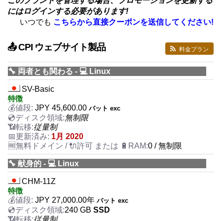
このブランドを管理する場合、プロモーションを更新する
にはログインする必要があります!
いつでも
こちらから直接クーポンを送信してください!
📤 CPI ウェブサイト製品
料金プラン
🔧 両者とも関わる - 💻 Linux
SV-Basic
特徴
JPY
45,600.00
バット exc
無制限
従量制
1月 2020
0 / 無制限
🔧 献身的 - 💻 Linux
CHM-11Z
特徴
JPY
27,000.00
年
バット exc
240 GB
SSD
従量制