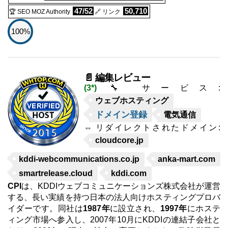
47/52
50,710
🏆 SEO MOZ Authority
🔗 リンク
100%
📄 編集レビュー
(3*)
🔧 サービス:
ウェブホスティング
ドメイン登録
電気通信
⇔ リダイレクトされたドメイン:
cloudcore.jp
kddi-webcommunications.co.jp
anka-mart.com
smartrelease.cloud
kddi.com
CPI
は、KDDIウェブコミュニケーションズ株式会社が運営
する、長い実績を持つ日本の法人向けホスティングプロバ
イダーです。同社は
1987年
に設立され、
1997年
にホステ
ィング市場へ参入し、2007年10月にKDDIの連結子会社と