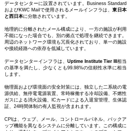
データセンターに設置されています。Business Standard
およびKWC Mailで使用されるメールインフラは、
東日本
と西日本
に分散されています。
地理的に分離されたメール構成により、一方の施設が利用
不能になった場合でも、別の拠点で処理を継続できます。
周辺のネットワーク環境も冗長化されており、単一の施設
や接続経路への依存を低減しています。
データセンターインフラは、
Uptime Institute Tier III
相当
の基準を満たし、少なくとも99.98%の信頼性水準に相当
します。
物理面および環境面の安全対策には、独立した二系統の電
源供給、無停電電源装置、常時稼働する冷却設備、不燃性
ガスによる消火設備、ICカードによる入退室管理、生体認
証、24時間体制の有人監視が含まれます。
CPIは、ウェブ、メール、コントロールパネル、バックア
ップ機能を異なるシステムに分離しています。この構成に