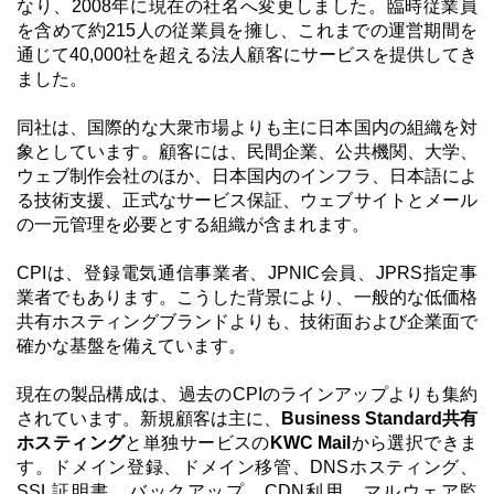
なり、2008年に現在の社名へ変更しました。臨時従業員
を含めて約215人の従業員を擁し、これまでの運営期間を
通じて40,000社を超える法人顧客にサービスを提供してき
ました。
同社は、国際的な大衆市場よりも主に日本国内の組織を対
象としています。顧客には、民間企業、公共機関、大学、
ウェブ制作会社のほか、日本国内のインフラ、日本語によ
る技術支援、正式なサービス保証、ウェブサイトとメール
の一元管理を必要とする組織が含まれます。
CPIは、登録電気通信事業者、JPNIC会員、JPRS指定事
業者でもあります。こうした背景により、一般的な低価格
共有ホスティングブランドよりも、技術面および企業面で
確かな基盤を備えています。
現在の製品構成は、過去のCPIのラインアップよりも集約
されています。新規顧客は主に、
Business Standard共有
ホスティング
と単独サービスの
KWC Mail
から選択できま
す。ドメイン登録、ドメイン移管、DNSホスティング、
SSL証明書、バックアップ、CDN利用、マルウェア監