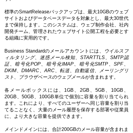
標準のSmartReleaseバックアップは、最大10GBのウェブ
サイトおよびデータベースデータを対象とし、最大30世代
まで保持します。このシステムは、ウェブ制作会社、社内
開発チーム、管理されたウェブサイト公開工程を必要とす
る組織に実用的です。
Business Standardのメールアカウントには、
ウイルスフ
ィルタリング、迷惑メール検知、STARTTLS、SMTP認
証、暗号化POP、暗号化IMAP、暗号化SMTP、SPF、
DKIM、DMARC、ARC、転送、自動返信、メーリングリ
スト、ブラウザベースのウェブメール
が含まれます。
各メールボックスには、1GB、2GB、5GB、10GB、
20GB、50GB、100GB単位で個別に容量を割り当てられ
ます。これにより、すべてのユーザーへ同じ容量を割り当
てることなく、大量のメール履歴を保存する部署や従業員
に、より大きな容量を提供できます。
メインドメインには、合計200GBのメール容量が含まれま