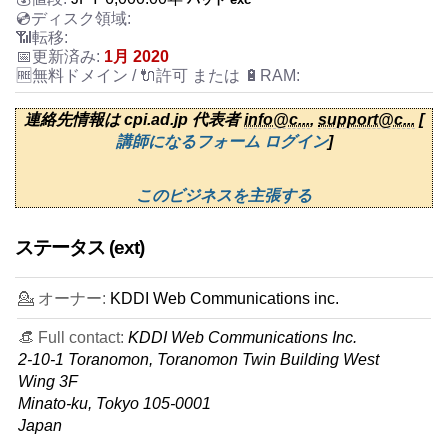
1月 2020
連絡先情報は cpi.ad.jp 代表者
info@c...
,
support@c...
[
講師になるフォーム ログイン
]
このビジネスを主張する
ステータス (ext)
💁 オーナー:
KDDI Web Communications inc.
👒 Full contact:
KDDI Web Communications Inc.
2-10-1 Toranomon, Toranomon Twin Building West
Wing 3F
Minato-ku, Tokyo 105-0001
Japan