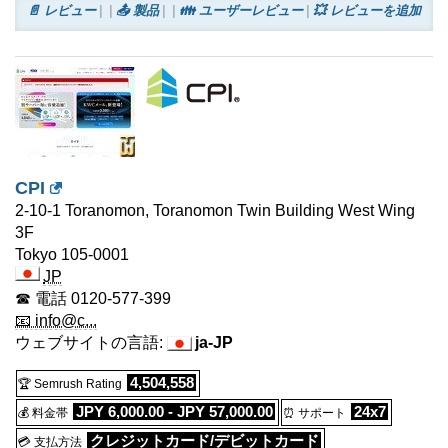
📄 レビュー
📤 製品
👪 ユーザーレビュー
💥 レビューを追加
CPI
2-10-1 Toranomon, Toranomon Twin Building West Wing
3F
Tokyo
105-0001
JP
☎ 電話
0120-577-399
📧 info@c...
ウェブサイトの言語:
ja-JP
4,504,558
🏆 Semrush Rating
JPY 6,000.00 - JPY 57,000.00
24x7
💰 料金帯
⏰ サポート
クレジットカード/デビットカード
💳 支払方法