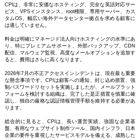
CPIは、非常に安価なホスティング、完全な英語対応サー
ビス、VPSインスタンス、root権限、専用サーバー、カス
タムOS、幅広い海外データセンター拠点を求める顧客に
は適していません。
料金は明確にマネージド法人向けホスティングの水準にあ
り、特にプレミアムサポート、外部バックアップ、CDN
配信、マルウェア監視、高度なメールオプションを追加す
ると、費用はさらに高くなります。
2026年7月の不正アクセスインシデントは、現在最も重要
な懸念事項です。CPIは顧客への通知、封じ込め措置、強
制パスワードリセットを実施しましたが、メールプラット
フォームを検討する組織は、完了した是正措置を慎重に確
認し、独自の厳格な認証情報管理手順を維持する必要があ
ります。
総合的に見ると、CPIは、長い運営実績、強固な企業基
盤、有用なウェブサイト制作ツール、国内インフラ、日本
企業の要件を重視したサービスモデルを備える、成熟した