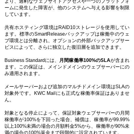
より、過剰なウェブサイトアクセスや一つのプラットフォ
ームに発生した障害が、他のシステムへ与える影響を制限
しています。
共有ホスティング環境はRAID10ストレージを使用してい
ます。標準のSmartReleaseバックアップは稼働中のウェ
ブ環境とは分離され、オプションの外部バックアップサー
ビスによって、さらに独立した復旧層を追加できます。
Business Standardには、
月間稼働率100%のSLA
が含まれ
ます。この保証は、メインドメインのウェブサーバーにの
み適用されます。
メールサーバーおよび追加のマルチドメイン環境はSLAの
対象外です。KWC Mailにも正式な稼働率保証はありませ
ん。
対象となる停止によって、保証対象ウェブサーバーの月間
稼働率が100%を下回った場合、補償は、稼働率が99.99%
以上100%未満の場合の月額料金5%から、稼働率が90%未
満の場合の100%返金まで段階的に設定されています。