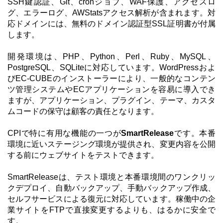
SSH鍵認証、Git、cronジョブ、WAF保護、アクセスロ
グ、エラーログ、AWStatsアクセス解析が含まれます。対
応ドメインには、無料のドメイン認証型SSL証明書が付属
します。
開発環境は、PHP、Python、Perl、Ruby、MySQL、
PostgreSQL、SQLiteに対応しています。WordPressおよ
びEC-CUBEのインストーラーにより、一般的なコンテン
ツ管理システムやECアプリケーションを容易に導入でき
ますが、アプリケーション、プラグイン、テーマ、カスタ
ムコードの保守は顧客の責任となります。
CPIで特に有用な機能の一つが
SmartRelease
です。本番
環境に近いステージング環境が提供され、変更内容を公開
する前にウェブサイトをテストできます。
SmartReleaseは、テスト環境と本番環境間のワンクリッ
クデプロイ、自動バックアップ、手動バックアップ作成、
セルフサービスによる復元に対応しています。稼働中の企
業サイトをFTPで直接変更するよりも、はるかに安全で
す。