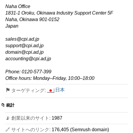
Naha Office
1831-1 Oroku, Okinawa Industry Support Center 5F
Naha, Okinawa 901-0152
Japan
sales@cpi.ad.jp
support@cpi.ad.jp
domain@cpi.ad.jp
accounting@cpi.ad.jp
Phone: 0120-577-399
Office hours: Monday–Friday, 10:00–18:00
⚑
日本
ターゲティング:
📁 統計
📡 創業以来のサイト:
1987
🔗 サイトへのリンク:
176,405 (Semrush domain)