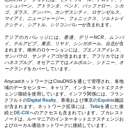
ッシュバーン、アトランタ、ベンド、バッファロー、シカ
ゴ、ダラス、デンバー、カンザスシティ、ロサンゼルス、
マイアミ、ニュージャージー、フェニックス、ソルトレイ
クシティ、シアトル、シリコンバレー
が含まれます。
アジアのカバレッジには、
香港、デリーNCR、ムンバ
イ、テルアビブ、東京、リヤド、シンガポール、台北
が含
まれます。南米のロケーションには、
ブエノスアイレス、
サンパウロ、サンティアゴ
が含まれます。アフリカでは
ヨ
ハネスブルグ
、オセアニアでは
メルボルン、シドニー、オ
ークランド
をカバーしています。
AnycastネットワークはClouDNSを通じて管理され、各地
域のデータセンター、キャリア、インターネットエクスチ
ェンジ接続を使用しています。インフラ関係には、フラン
クフルトの
Digital Realty
、香港および東京の
Equinix
施設
が含まれます。ネットワーク拡張には、
Telia
を通じた接
続と
DE-CIX
へのアクセスも含まれています。ブカレスト
ノードは、ルーマニアのインターネットエクスチェンジお
よびローカル通信ネットワークに接続しています。