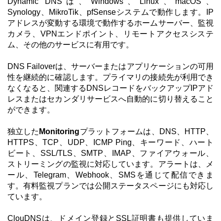
Dynamic DNSは、Windows、Linux、macOS、
Synology、MikroTik、pfSenseシステムで動作します。IP
アドレスが変動する環境で動作するホームサーバー、監視
カメラ、VPNエンドポイント、リモートアクセスシステ
ム、その他のサービスに有用です。
DNS Failoverは、サーバーまたはアプリケーションの可用
性を継続的に確認します。プライマリの接続先が利用でき
なくなると、関連するDNSレコードをバックアップIPアド
レスまたはセカンダリサービスへ自動的に切り替えること
ができます。
独立した
Monitoring
プラットフォームは、DNS、HTTP、
HTTPS、TCP、UDP、ICMP Ping、キーワード、ハート
ビート、SSL/TLS、SMTP、IMAP、ファイアウォール、
ストリーミングの監視に対応しています。アラートは、メ
ール、Telegram、Webhook、SMSを通じて配信できま
す。有料監視プランでは公開ステータスページにも対応し
ています。
ClouDNSは、ドメイン登録とSSL証明書も提供していま