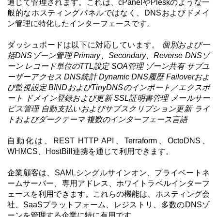
通じて管理されます。これは、cPanelやPleskのような一
般的なホスティングパネルではなく、DNSおよびドメイ
ン管理に特化したインターフェースです。
ダッシュボードは以下に対応しています。
個別および一
括DNSゾーン管理
Primary、Secondary、Reverse DNSゾ
ーン
レコード単位のTTL設定
SOA管理
ゾーン共有
サブユ
ーザーアクセス
DNS統計
Dynamic DNS履歴
Failoverおよ
び監視設定
BINDおよびTinyDNSのインポート／エクスポ
ート
ドメイン登録および更新
SSL証明書管理
メールサー
ビス管理
自動支払いおよびサブスクリプション更新
ライ
トおよびダークテーマ
複数のインターフェース言語
自動化は、REST HTTP API、Terraform、OctoDNS、
WHMCS、HostBill連携を通じて利用できます。
企業顧客は、SAMLシングルサインオン、プライベートネ
ームサーバー、専用アドレス、ホワイトラベルインターフ
ェースを利用できます。これらの機能は、ホスティング会
社、SaaSプラットフォーム、レジストリ、多数のDNSゾ
ーンを管理する企業に特に有用です。