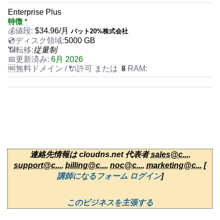
Enterprise Plus
特徴
*
$
34.96
/月
バット20%株式会社
5000 GB
従量制
6月 2026
連絡先情報は cloudns.net 代表者
sales@c...
,
support@c...
,
billing@c...
,
noc@c...
,
marketing@c...
[
講師になるフォーム ログイン
]
このビジネスを主張する