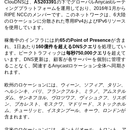
ClouDNSは、
AS203391
の下でグローバルAnycastルーテ
ィングプラットフォームを運用しており、2016年1月から
RIPE NCCのメンバーです。このネットワークは、6大陸
のロケーションに分散された専用IPv4およびIPv6リソース
を使用しています。
稼働中のインフラには約
65のPoint of Presence
が含ま
れ、1日あたり
160億件を超えるDNSクエリ
を処理してい
ます。ピークトラフィックは
毎秒750,000クエリ
を超えて
います。DNS更新は、顧客が各サーバーを個別に管理す
ることなく、関連するAnycastロケーション全体へ同期さ
れます。
欧州のロケーションには、
ウィーン、ソフィア、タリン、
ヘルシンキ、パリ、フランクフルト、ミラノ、アムステル
ダム、サンネフヨル、ヴロツワフ、ヴィシュクフ、リスボ
ン、ブカレスト、モスクワ、マドリード、ストックホル
ム、チューリッヒ、イスタンブール、キーウ、ロンドン
が
含まれます。
北米のロケーションには、
モントリオール、トロント、ア