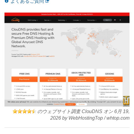
よくあるご質問
のウェブサイト調査 ClouDNS オン
6月 19,
2026
by
WebHostingTop
/
whtop.com