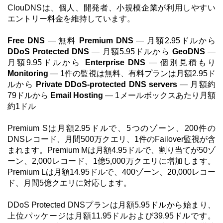
ClouDNSは、個人、開発者、小規模企業が利用しやすい
エントリー料金を維持しています。
Free DNS
— 無料
Premium DNS
— 月額2.95ドルから
DDoS Protected DNS
— 月額5.95ドルから
GeoDNS
—
月額9.95ドルから
Enterprise DNS
— 個別見積もり
Monitoring
— 1件の監視は無料、有料プランは月額2.95ド
ルから
Private DDoS-protected DNS servers
— 月額約
79ドルから
Email Hosting
— 1メールボックスあたり月額
約1ドル
Premium Sは月額2.95ドルで、5つのゾーン、200件の
DNSレコード、月間500万クエリ、1件のFailover監視が含
まれます。Premium Mは月額4.95ドルで、割り当てが50ゾ
ーン、2,000レコード、1億5,000万クエリに増加します。
Premium Lは月額14.95ドルで、400ゾーン、20,000レコー
ド、月間5億クエリに対応します。
DDoS Protected DNSプランは月額5.95ドルから始まり、
上位パッケージは月額11.95ドルおよび39.95ドルです。