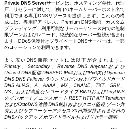
Private DNS Server
サービスは、ホスティング会社、代理
店、リセラーに対して、独自のネームサーバーホスト名で
利用できる専用DNSリソースを提供します。これらの構
成には、専用IPアドレス、Premium DNS機能、カスタム
ブランディング、利用可能なサーバーリソース内での無制
限ゾーンおよびレコード、継続的なサーバー監視が含まれ
ます。DDoS保護付きプライベートDNSサーバーは、一部
のロケーションで利用できます。
より広いDNS機能セットには以下が含まれます。
Primary、Secondary、Reverse DNS
Anycastおよび
Unicast DNS配信
DNSSEC
IPv4およびIPv6向けDynamic
DNS
DNS Failover
ラウンドロビンおよびワイルドカード
DNS
ALIAS、A、AAAA、MX、CNAME、TXT、SRV、
NS、および高度なレコードタイプ
BINDおよびTinyDNS
のインポート／エクスポート
REST HTTP API
Terraform
およびOctoDNS連携
DNS統計およびクエリ監視
ゾーン共
有およびサブユーザーアクセス
30日間保持される毎日の
DNSバックアップ
ホワイトラベルおよびリセラー機能