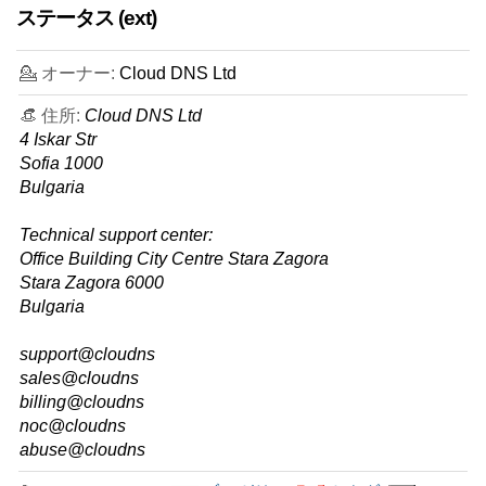
ステータス (ext)
💁 オーナー:
Cloud DNS Ltd
👒 住所:
Cloud DNS Ltd
4 Iskar Str
Sofia 1000
Bulgaria
Technical support center:
Office Building City Centre Stara Zagora
Stara Zagora 6000
Bulgaria
support@cloudns
sales@cloudns
billing@cloudns
noc@cloudns
abuse@cloudns