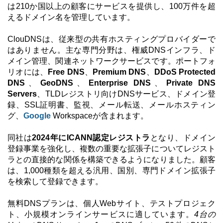
は210か国以上の顧客にサービスを提供し、100万件を超
えるドメイン名を管理しています。
ClouDNSは、従来型の共有ホスティングプロバイダーで
はありません。主な専門分野は、権威DNSインフラ、ド
メイン管理、関連ネットワークサービスです。ポートフォ
リオには、
Free DNS
、
Premium DNS
、
DDoS Protected
DNS
、
GeoDNS
、
Enterprise DNS
、
Private DNS
Servers
、TLDレジストリ向けDNSサービス、ドメイン登
録、SSL証明書、監視、メール転送、メールホスティン
グ、
Google
Workspaceが含まれます。
同社は
2024年にICANN認定レジストラ
となり、ドメイン
登録事業を強化し、複数の重要な拡張子についてレジスト
ラとの直接的な関係を構築できるようになりました。顧客
は、1,000種類を超える汎用、国別、専門ドメイン拡張子
を検索して登録できます。
無料DNSプランは、個人Webサイト、テストプロジェク
ト、小規模オンラインサービスに適しています。
4台の