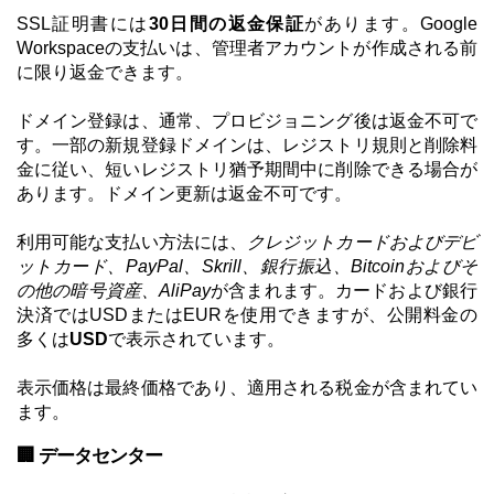
SSL証明書には
30日間の返金保証
があります。Google
Workspaceの支払いは、管理者アカウントが作成される前
に限り返金できます。
ドメイン登録は、通常、プロビジョニング後は返金不可で
す。一部の新規登録ドメインは、レジストリ規則と削除料
金に従い、短いレジストリ猶予期間中に削除できる場合が
あります。ドメイン更新は返金不可です。
利用可能な支払い方法には、
クレジットカードおよびデビ
ットカード、PayPal、Skrill、銀行振込、Bitcoinおよびそ
の他の暗号資産、AliPay
が含まれます。カードおよび銀行
決済ではUSDまたはEURを使用できますが、公開料金の
多くは
USD
で表示されています。
表示価格は最終価格であり、適用される税金が含まれてい
ます。
🏢 データセンター