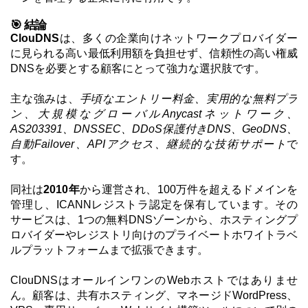
🎯 結論
ClouDNS
は、多くの企業向けネットワークプロバイダー
に見られる高い最低利用額を負担せず、信頼性の高い権威
DNSを必要とする顧客にとって強力な選択肢です。
主な強みは、
手頃なエントリー料金、実用的な無料プラ
ン、大規模なグローバルAnycastネットワーク、
AS203391、DNSSEC、DDoS保護付きDNS、GeoDNS、
自動Failover、APIアクセス、継続的な技術サポート
で
す。
同社は
2010年
から運営され、100万件を超えるドメインを
管理し、ICANNレジストラ認定を保有しています。その
サービスは、1つの無料DNSゾーンから、ホスティングプ
ロバイダーやレジストリ向けのプライベートホワイトラベ
ルプラットフォームまで拡張できます。
ClouDNSはオールインワンのWebホストではありませ
ん。顧客は、共有ホスティング、マネージドWordPress、