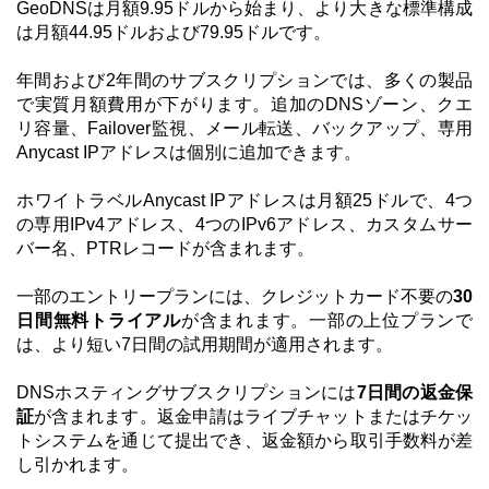
GeoDNSは月額9.95ドルから始まり、より大きな標準構成
は月額44.95ドルおよび79.95ドルです。
年間および2年間のサブスクリプションでは、多くの製品
で実質月額費用が下がります。追加のDNSゾーン、クエ
リ容量、Failover監視、メール転送、バックアップ、専用
Anycast IPアドレスは個別に追加できます。
ホワイトラベルAnycast IPアドレスは月額25ドルで、4つ
の専用IPv4アドレス、4つのIPv6アドレス、カスタムサー
バー名、PTRレコードが含まれます。
一部のエントリープランには、クレジットカード不要の
30
日間無料トライアル
が含まれます。一部の上位プランで
は、より短い7日間の試用期間が適用されます。
DNSホスティングサブスクリプションには
7日間の返金保
証
が含まれます。返金申請はライブチャットまたはチケッ
トシステムを通じて提出でき、返金額から取引手数料が差
し引かれます。