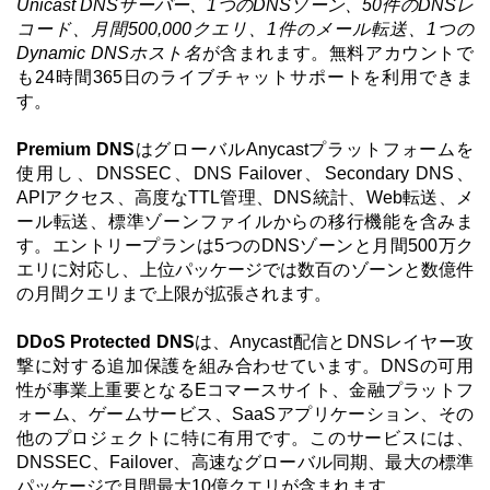
Unicast DNSサーバー、1つのDNSゾーン、50件のDNSレ
コード、月間500,000クエリ、1件のメール転送、1つの
Dynamic DNSホスト名
が含まれます。無料アカウントで
も24時間365日のライブチャットサポートを利用できま
す。
Premium DNS
はグローバルAnycastプラットフォームを
使用し、DNSSEC、DNS Failover、Secondary DNS、
APIアクセス、高度なTTL管理、DNS統計、Web転送、メ
ール転送、標準ゾーンファイルからの移行機能を含みま
す。エントリープランは5つのDNSゾーンと月間500万ク
エリに対応し、上位パッケージでは数百のゾーンと数億件
の月間クエリまで上限が拡張されます。
DDoS Protected DNS
は、Anycast配信とDNSレイヤー攻
撃に対する追加保護を組み合わせています。DNSの可用
性が事業上重要となるEコマースサイト、金融プラットフ
ォーム、ゲームサービス、SaaSアプリケーション、その
他のプロジェクトに特に有用です。このサービスには、
DNSSEC、Failover、高速なグローバル同期、最大の標準
パッケージで月間最大10億クエリが含まれます。