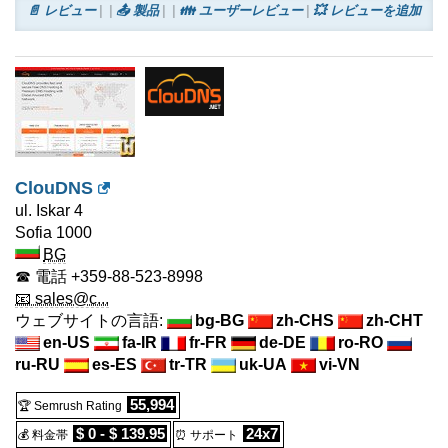
📄 レビュー
📤 製品
👪 ユーザーレビュー
💥 レビューを追加
ClouDNS
ul. Iskar 4
Sofia
1000
BG
☎ 電話
+359-88-523-8998
📧 sales@c...
ウェブサイトの言語:
bg-BG
zh-CHS
zh-CHT
en-US
fa-IR
fr-FR
de-DE
ro-RO
ru-RU
es-ES
tr-TR
uk-UA
vi-VN
55,994
🏆 Semrush Rating
$ 0 - $ 139.95
24x7
💰 料金帯
⏰ サポート