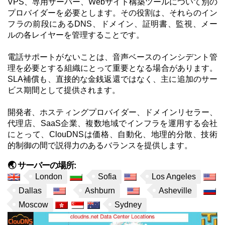
VPS、専用サーバー、Webサイト構築ツールについて別の
プロバイダーを必要とします。その役割は、それらのイン
フラの前段にあるDNS、ドメイン、証明書、監視、メー
ルの各レイヤーを管理することです。
電話サポートがないことは、音声ベースのインシデント管
理を必要とする組織にとって重要となる場合があります。
SLA補償も、直接的な金銭返還ではなく、主に追加のサー
ビス期間として提供されます。
開発者、ホスティングプロバイダー、ドメインリセラー、
代理店、SaaS企業、複数地域でインフラを運用する会社
にとって、ClouDNSは価格、自動化、地理的分散、技術
的制御の間で説得力のあるバランスを提供します。
🌏 サーバーの場所:
London
Sofia
Los Angeles
Dallas
Ashburn
Asheville
Moscow
Sydney