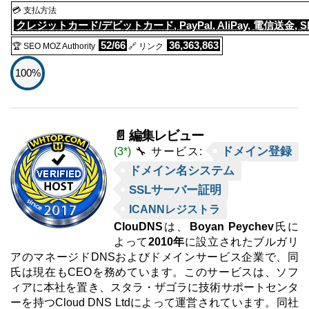
💳 支払方法
クレジットカード/デビットカード, PayPal, AliPay, 電信送金, Skrill
52/66
36,363,863
🏆 SEO MOZ Authority
🔗 リンク
100%
📄 編集レビュー
ドメイン登録
(3*)
🔧 サービス:
ドメイン名システム
SSLサーバー証明
ICANNレジストラ
ClouDNS
は、
Boyan Peychev
氏に
よって
2010年
に設立されたブルガリ
アのマネージドDNSおよびドメインサービス企業で、同
氏は現在もCEOを務めています。このサービスは、ソフ
ィアに本社を置き、スタラ・ザゴラに技術サポートセンタ
ーを持つCloud DNS Ltdによって運営されています。同社