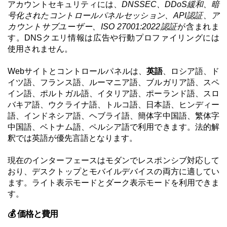
アカウントセキュリティには、
DNSSEC、DDoS緩和、暗
号化されたコントロールパネルセッション、API認証、ア
カウントサブユーザー、ISO 27001:2022認証
が含まれま
す。DNSクエリ情報は広告や行動プロファイリングには
使用されません。
Webサイトとコントロールパネルは、
英語
、ロシア語、ド
イツ語、フランス語、ルーマニア語、ブルガリア語、スペ
イン語、ポルトガル語、イタリア語、ポーランド語、スロ
バキア語、ウクライナ語、トルコ語、日本語、ヒンディー
語、インドネシア語、ヘブライ語、簡体字中国語、繁体字
中国語、ベトナム語、ペルシア語で利用できます。法的解
釈では英語が優先言語となります。
現在のインターフェースはモダンでレスポンシブ対応して
おり、デスクトップとモバイルデバイスの両方に適してい
ます。ライト表示モードとダーク表示モードを利用できま
す。
💰 価格と費用