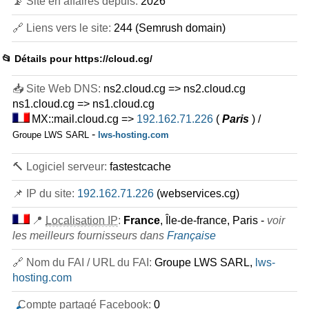
📡 Site en affaires depuis:
2026
🔗 Liens vers le site:
244 (Semrush domain)
📂 Détails pour
https://cloud.cg/
📥 Site Web DNS:
ns2.cloud.cg => ns2.cloud.cg
ns1.cloud.cg => ns1.cloud.cg
MX::mail.cloud.cg =>
192.162.71.226
(
Paris
) /
-
Groupe LWS SARL
lws-hosting.com
🔨 Logiciel serveur:
fastestcache
📌 IP du site:
192.162.71.226
(webservices.cg)
📍
Localisation IP
:
France
, Île-de-france, Paris -
voir
les meilleurs fournisseurs dans
Française
🔗 Nom du FAI / URL du FAI:
Groupe LWS SARL,
lws-
hosting.com
Compte partagé Facebook:
0