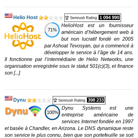
Helio Host
1 094 990
🏆 Semrush Rating
HelioHost est un fournisseur
71%
américain d’hébergement web à
but non lucratif fondé en 2005
par Ashoat Tevosyan, qui a commencé à
développer le service à l’âge de 14 ans.
Il fonctionne par l’intermédiaire de Helio Networks, une
organisation enregistrée sous le statut 501(c)(3), et finance
son [...]
Dynu
398 233
🏆 Semrush Rating
Dynu Systems est une
100%
entreprise américaine de
services Internet fondée en 1997
et basée à Chandler, en Arizona. Le DNS dynamique reste
son service le plus connu, bien que son portefeuille se soit