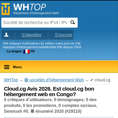
Répertoire d'hébergement Web!
S'identifier
S'inscrire
45k critiques d'utilisateurs &1 million votes,plus de 29k
marques d'hébergement web&forfaits 85k depuis 2004
La langue:
FR
Menu
WHTop
→
🔵 sociétés d'hébergement Web
→ ✔ cloud.cg
Cloud.cg Avis 2026. Est cloud.cg bon
hébergement web en Congo?
0 critiques d'utilisateurs; 0 témoignages; 0 des
produits, 0 les promotions, 0 comptes sociaux,
Semrush #0; 📆 énuméré 2020 (#29110)