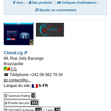
📄 Avis
📤 Des produits
👪 Critiques d'utilisateurs
💥 Ajouter un commentaire
Cloud.cg
86, Rue Jolly Bacongo
Brazzaville
CG
☎ Téléphone
+242 06 562 79 34
📧 contact@g...
Langue du site:
fr-FR
0
🏆 Semrush Rating
$$$
💰 Échelle des prix
2/4
79
🏆 SEO MOZ Authority
🔗 Liens