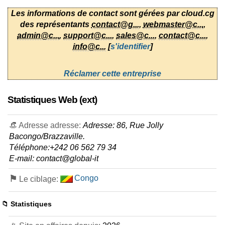
Les informations de contact sont gérées par cloud.cg
des représentants
contact@g...
,
webmaster@c...
,
admin@c...
,
support@c...
,
sales@c...
,
contact@c...
,
info@c...
[
s'identifier
]
Réclamer cette entreprise
Statistiques Web (ext)
👒 Adresse adresse:
Adresse: 86, Rue Jolly
Bacongo/Brazzaville.
Téléphone:+242 06 562 79 34
E-mail: contact@global-it
⚑
Congo
Le ciblage:
📁 Statistiques