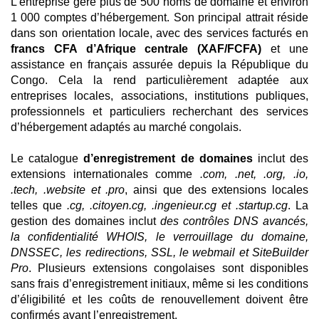
L’entreprise gère plus de 500 noms de domaine et environ
1 000 comptes d’hébergement. Son principal attrait réside
dans son orientation locale, avec des services facturés en
francs CFA d’Afrique centrale (XAF/FCFA)
et une
assistance en français assurée depuis la République du
Congo. Cela la rend particulièrement adaptée aux
entreprises locales, associations, institutions publiques,
professionnels et particuliers recherchant des services
d’hébergement adaptés au marché congolais.
Le catalogue
d’enregistrement de domaines
inclut des
extensions internationales comme
.com, .net, .org, .io,
.tech, .website et .pro
, ainsi que des extensions locales
telles que
.cg, .citoyen.cg, .ingenieur.cg et .startup.cg
. La
gestion des domaines inclut
des contrôles DNS avancés,
la confidentialité WHOIS, le verrouillage du domaine,
DNSSEC, les redirections, SSL, le webmail et SiteBuilder
Pro
. Plusieurs extensions congolaises sont disponibles
sans frais d’enregistrement initiaux, même si les conditions
d’éligibilité et les coûts de renouvellement doivent être
confirmés avant l’enregistrement.