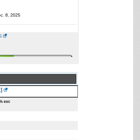
c. 8, 2025
S
:
]
pt. 25, 2019
% exc
tely Held
s:
51-200