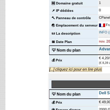
1
🆓 Domaine gratuit
0
📌 IP dédiées
-
CPane
🔨 Panneau de contrôle
Fr
🌏 Emplacement du serveur
INFO (s
📜 La description
nov. 2
📅 Date Plan
Advan
💡 Nom du plan
€ 4,20
💰 Prix
(€ 8,39
200 G
[...] cliquez ici pour en lire plus
💿 Espace disque
sans c
📶 Transfert de données
10
🔌 Domaines hébergés
1
🆓 Domaine gratuit
Dell 
💡 Nom du plan
0
📌 IP dédiées
€ 49,0
💰 Prix
CPane
🔨 Panneau de contrôle
2000 
💿 Espace disque