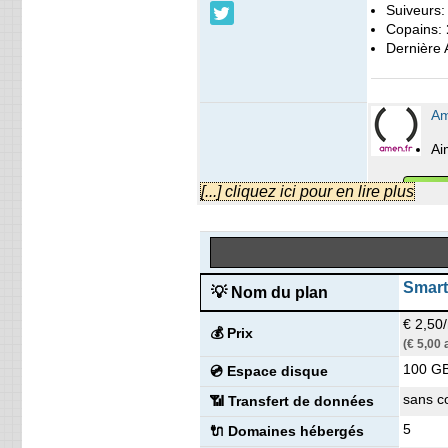
Suiveurs
Copains:
Dernière A
Am
Ai
[...] cliquez ici pour en lire plus
Les gens 
Smart
💡 Nom du plan
Dernière A
Amen France
€ 2,50
💰 Prix
(€ 5,00
Suiveurs
100 G
💿 Espace disque
Type d'en
Fondé:
1
sans c
📶 Transfert de données
Nombre d
Industrie
5
🔌 Domaines hébergés