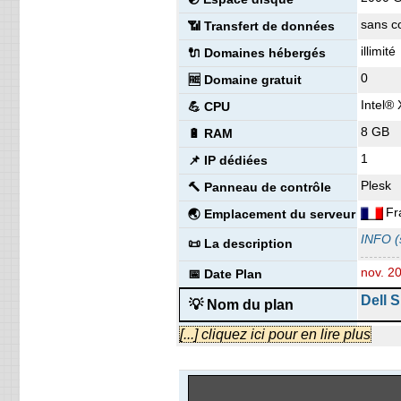
Fr
🌏 Emplacement du serveur
sans c
📶 Transfert de données
INFO (s
📜 La description
illimité
🔌 Domaines hébergés
nov. 2
📅 Date Plan
0
🆓 Domaine gratuit
Enterp
💡 Nom du plan
Intel®
💪 CPU
8 GB
€ 7,78
🔋 RAM
💰 Prix
(€ 15,5
1
📌 IP dédiées
illimité
💿 Espace disque
Plesk
🔨 Panneau de contrôle
sans c
📶 Transfert de données
Fr
🌏 Emplacement du serveur
illimité
🔌 Domaines hébergés
INFO (s
📜 La description
1
🆓 Domaine gratuit
nov. 2
📅 Date Plan
0
📌 IP dédiées
Dell 
💡 Nom du plan
CPane
🔨 Panneau de contrôle
€ 245,
[...] cliquez ici pour en lire plus
Fr
💰 Prix
🌏 Emplacement du serveur
8000 
INFO (s
💿 Espace disque
📜 La description
sans c
📶 Transfert de données
nov. 2
📅 Date Plan