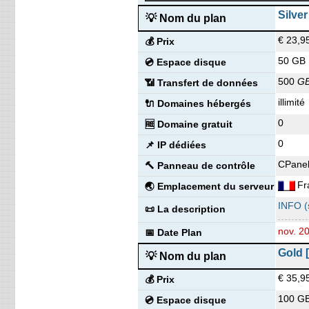
illimité
🔌 Domaines hébergés
Silver
Smart
💡 Nom du plan
💡 Nom du plan
0
🆓 Domaine gratuit
€ 23,9
💰 Prix
€ 5,93
💰 Prix
2 x In
💪 CPU
(€ 6,58
50 GB
💿 Espace disque
64 GB
100 G
🔋 RAM
💿 Espace disque
500
G
📶 Transfert de données
1
sans c
📌 IP dédiées
📶 Transfert de données
illimité
🔌 Domaines hébergés
Plesk
illimité
🔨 Panneau de contrôle
🔌 Domaines hébergés
0
🆓 Domaine gratuit
Fr
1
🌏 Emplacement du serveur
🆓 Domaine gratuit
0
📌 IP dédiées
INFO (s
0
📌 IP dédiées
📜 La description
CPane
🔨 Panneau de contrôle
🔨 Panneau de contrôle
nov. 2
📅 Date Plan
Fr
🌏 Emplacement du serveur
Fr
🌏 Emplacement du serveur
INFO (s
📜 La description
INFO (s
📜 La description
nov. 2
📅 Date Plan
nov. 2
📅 Date Plan
Gold 
💡 Nom du plan
Advan
💡 Nom du plan
€ 35,9
💰 Prix
€ 6,88
💰 Prix
100 G
💿 Espace disque
(€ 9,17