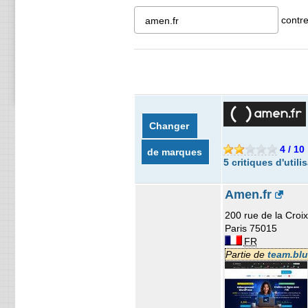
contr
Changer
4 / 10
de marques
5 critiques d'utili
Amen.fr
200 rue de la Croix
Paris 75015
FR
Partie de
team.bl