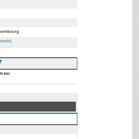
4
version 6.6
xembourg
rs, 2015
ouris)
US
rit:
avril 22, 2026
% exc