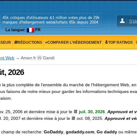
45k critiques d'utilisateurs &1 million votes,plus de 29k
S'id
marques d'hébergement web&forfaits 85k depuis 2004
La langue:
FR
SSEUR
🎁RÉDUCTIONS
≠COMPARER L'HÉBERGEMENT
🔝TOP RATINGS
ent Web
→ Amen.fr 🆚 Gandi
t, 2026
te la plus complète de l'ensemble du marché de l'hébergement Web, e
us faisons de notre mieux pour garder les informations techniques exac
aison.
ov. 25, 2006
et dernière mise à jour le 📆
juil. 30, 2026
.
Approuvé et v
il. 20, 2007
et dernière mise à jour le 📆
oct. 08, 2025
.
Approuvé et vé
le champ de recherche:
GoDaddy
,
godaddy.com
,
Go daddy
ou mêm