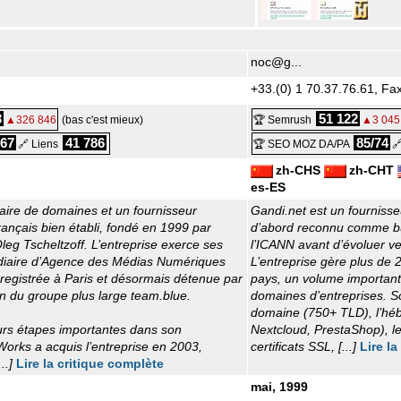
noc@g...
+33.(0) 1 70.37.76.61, Fax
3
51 122
▲326 846
(bas c'est mieux)
🏆 Semrush
▲3 045
/67
41 786
85/74
🔗 Liens
🏆 SEO MOZ DA/PA

zh-CHS
zh-CHT
es-ES
raire de domaines et un fournisseur
Gandi.net est un fournisse
nçais bien établi, fondé en 1999 par
d’abord reconnu comme bu
leg Tscheltzoff. L’entreprise exerce ses
l’ICANN avant d’évoluer ve
médiaire d’Agence des Médias Numériques
L’entreprise gère plus de 
registrée à Paris et désormais détenue par
pays, un volume important 
in du groupe plus large team.blue.
domaines d’entreprises. S
domaine (750+ TLD), l’hé
rs étapes importantes dans son
Nextcloud, PrestaShop), le
Works a acquis l’entreprise en 2003,
certificats SSL, [...]
Lire la
..]
Lire la critique complète
mai, 1999