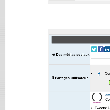
📣 Des médias sociaux
Co
🔃 Partages utilisateur
am
Co
Tweets:
1