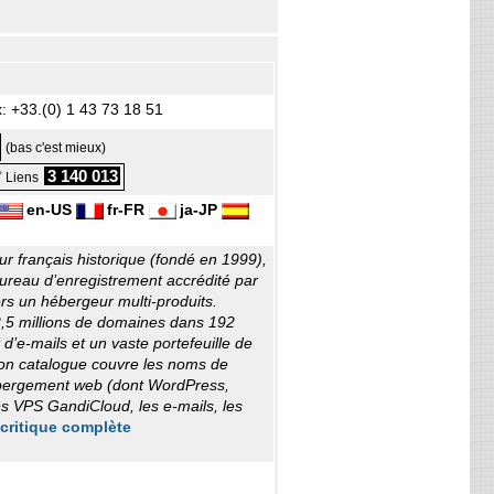
: +33.(0) 1 43 73 18 51
(bas c'est mieux)
3 140 013
 Liens
en-US
fr-FR
ja-JP
ur français historique (fondé en 1999),
reau d’enregistrement accrédité par
rs un hébergeur multi-produits.
2,5 millions de domaines dans 192
d’e-mails et un vaste portefeuille de
on catalogue couvre les noms de
bergement web (dont WordPress,
s VPS GandiCloud, les e-mails, les
 critique complète