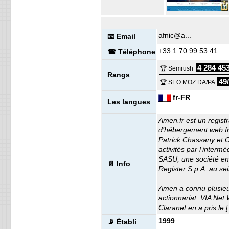
afnic@a...
📧 Email
+33 1 70 99 53 41
☎ Téléphone
4 284 45
🏆 Semrush
Rangs
49
🏆 SEO MOZ DA/PA
fr-FR
Les langues
Amen.fr est un regist
d’hébergement web fra
Patrick Chassany et O
activités par l’inter
SASU, une société en
📄 Info
Register S.p.A. au se
Amen a connu plusieu
actionnariat. VIA Net.
Claranet en a pris le [.
1999
📡 Établi