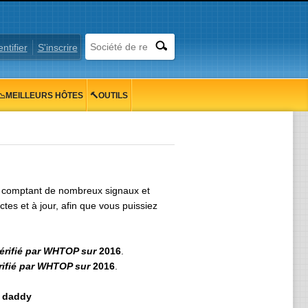
entifier
S'inscrire
📉MEILLEURS HÔTES
🔨OUTILS
n comptant de nombreux signaux et
tes et à jour, afin que vous puissiez
érifié par WHTOP sur
2016
.
rifié par WHTOP sur
2016
.
e
daddy