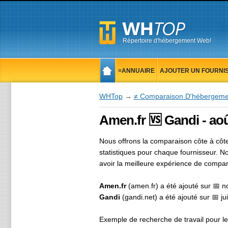
Répertoire d'hébergement Web!
≡ANNUAIRE
AJOUTER UN FOURNI
📋NOUVELLES
WHTop
→
≠ Comparaison D'hébergem
Amen.fr 🆚 Gandi - aoû
Nous offrons la comparaison côte à cô
statistiques pour chaque fournisseur. No
avoir la meilleure expérience de compar
Amen.fr
(amen.fr) a été ajouté sur 📅
n
Gandi
(gandi.net) a été ajouté sur 📅
ju
Exemple de recherche de travail pour 