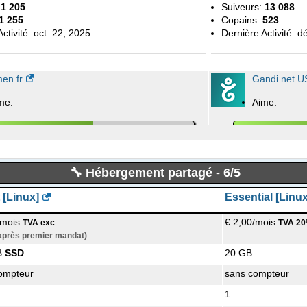
:
1 205
Suiveurs:
13 088
1 255
Copains:
523
ctivité:
oct. 22, 2025
Dernière Activité:
dé
en.fr
Gandi.net U
me:
Aime:
en parlent:
Les gens en parlent
🔧 Hébergement partagé - 6/5
 [Linux]
Essential [Linux
ctivité:
sept. 10, 2019
Dernière Activité:
se
 - Hébergeur web - Amen.fr
Gandi
/mois
€ 2,00/mois
TVA exc
TVA 20
 après premier mandat)
:
156
Suiveurs:
667
B
SSD
20 GB
tité:
Privately Held
Type d'entité:
Priva
999
Fondé:
1999
ompteur
sans compteur
'employés:
51-200
Nombre d'employé
:
Internet
Industrie:
1
Internet