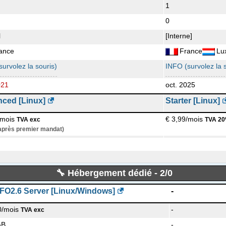
1
0
Gandi Blog
l
[Interne]
Articles de blog:
75
ance
Logiciel
France
Wordpress 
Lu
Premier post de:
ma
urvolez la souris)
INFO (survolez la s
La langue:
en-
Dernier message éc
021
oct. 2025
ced [Linux]
Starter [Linux]
/mois
€ 3,99/mois
TVA exc
TVA 20
 après premier mandat)
B
20 GB
ompteur
sans compteur
🔧 Hébergement dédié - 2/0
1
1
SFO2.6 Server [Linux/Windows]
-
0
0/mois
-
TVA exc
l
[Interne]
GB
-