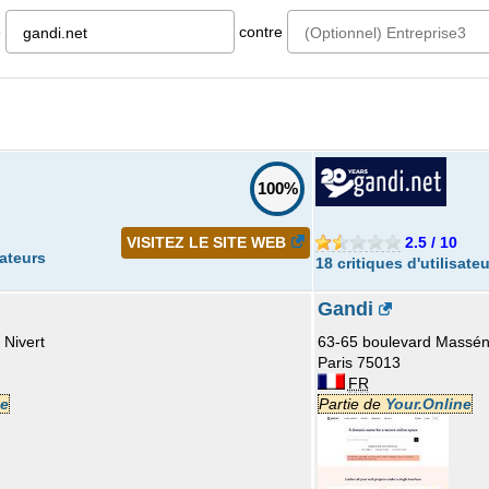
e
contre
100%
VISITEZ LE SITE WEB
2.5 / 10
sateurs
18 critiques d'utilisate
Gandi
 Nivert
63-65 boulevard Massé
Paris 75013
FR
ue
Partie de
Your.Online