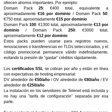
ofrecen ahorros importantes. Por ejemplo:
Domain Pack
25
: €400 total, equivalente a
aproximadamente
€16 por dominio
/ Domain Pack
50
:
€750 total, aproximadamente
€15 por dominio
Domain Pack
100
: €1300 total, aproximadamente
€13 por
dominio
/ Domain Pack
250
: €3000 total,
aproximadamente
€12 por dominio
Estos packs pueden usarse para registros nuevos,
renovaciones o transferencias en TLDs seleccionados, y el
código promocional permanece válido indefinidamente,
evitando la presión de "gastar" créditos rápidamente.
Los
certificados SSL
se cobran por año y están en línea
con expectativas de hosting empresarial:
DV alrededor de
€50/año
/ OV alrededor de
€80/año
/ EV
alrededor de
€250/año
La instalación en los servidores de Telenet está incluida y
no hay una "tarifa de configuración" separada por esa
parte.