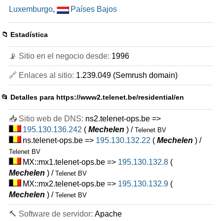
Luxemburgo
,
Países Bajos
📁 Estadística
📡 Sitio en el negocio desde:
1996
🔗 Enlaces al sitio:
1.239.049 (Semrush domain)
📂 Detalles para
https://www2.telenet.be/residential/en
📥 Sitio web de DNS:
ns2.telenet-ops.be =>
195.130.136.242
(
Mechelen
) /
Telenet BV
ns.telenet-ops.be =>
195.130.132.22
(
Mechelen
) /
Telenet BV
MX::mx1.telenet-ops.be =>
195.130.132.8
(
Mechelen
) /
Telenet BV
MX::mx2.telenet-ops.be =>
195.130.132.9
(
Mechelen
) /
Telenet BV
🔨 Software de servidor:
Apache