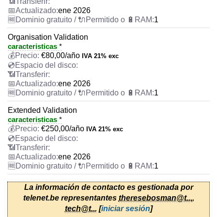
ene 2026
1
Organisation Validation
caracteristicas
*
€
80,00
/año
IVA 21% exc
ene 2026
1
Extended Validation
caracteristicas
*
€
250,00
/año
IVA 21% exc
ene 2026
1
La información de contacto es gestionada por
telenet.be representantes
theresebosman@t...
,
tech@t...
[
iniciar sesión
]