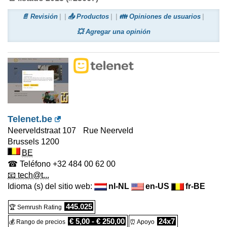
📄 Revisión
📤 Productos
👪 Opiniones de usuarios
💥 Agregar una opinión
Telenet.be
Neerveldstraat 107 Rue Neerveld
Brussels
1200
BE
☎ Teléfono
+32 484 00 62 00
📧 tech@t...
Idioma (s) del sitio web:
nl-NL
en-US
fr-BE
445.025
🏆 Semrush Rating
€ 5,00 - € 250,00
24x7
💰 Rango de precios
⏰ Apoyo