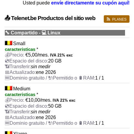
Usted puede
envíe directamente su cupón aquí!
📤 Telenet.be Productos del sitio web
PLANES
🔧 Compartido - 💻 Linux
Small
caracteristicas
*
€
5,00
/mes.
IVA 21% exc
20 GB
sin medir
ene 2026
1 / 1
Medium
caracteristicas
*
€
10,00
/mes.
IVA 21% exc
50 GB
sin medir
ene 2026
1 / 1
Xlarge