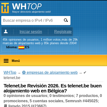
Mayor directorio alojamiento web!
Iniciar sesión
Regístrate
45k opiniones de usuarios, 1 million votos,más de 29k
marcas de alojamiento web y 85k planes desde 2004!
Idioma:
ES
Menú
WHTop
→
🔵 empresas de alojamiento web
→ ✔
telenet.be
Telenet.be Revisión 2026. Es telenet.be buen
alojamiento web en Bélgica?
0 opiniones de usuarios; 0 testimonios; 7 productos, 0
promociones, 5 cuentas sociales, Semrush #445025;
📆 listado 2015 (#23667)