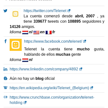
https://twitter.com/Telenet
La cuenta comenzó desde
abril, 2007
, ya
tiene
339677
tweets con
108895
seguidores y
14126
amigos.
Idioma
nl
en
fr
https://www.facebook.com/telenet/
Telenet la cuenta tiene
mucho
gusta,
hablando de ellos
muchas
gente
Idioma
nl
https://www.linkedin.com/company/4892
Aún no hay un
blog
oficial
https://en.wikipedia.org/wiki/Telenet_(Belgium)
https://www.crunchbase.com/organization/telenet-
holding