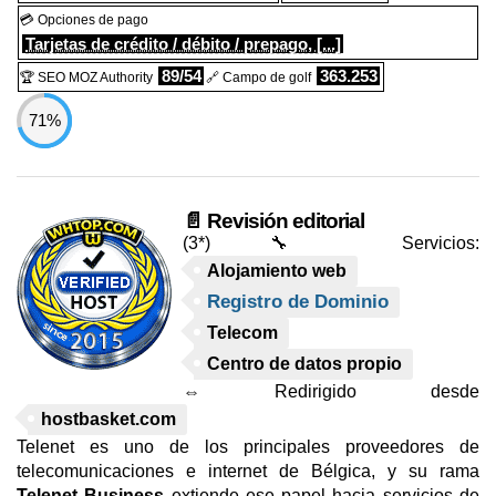
💳 Opciones de pago
Tarjetas de crédito / débito / prepago, [...]
89/54
363.253
🏆 SEO MOZ Authority
🔗 Campo de golf
71%
📄 Revisión editorial
(3*)
🔧 Servicios:
Alojamiento web
Registro de Dominio
Telecom
Centro de datos propio
⇔ Redirigido desde
hostbasket.com
Telenet es uno de los principales proveedores de
telecomunicaciones e internet de Bélgica, y su rama
Telenet Business
extiende ese papel hacia servicios de