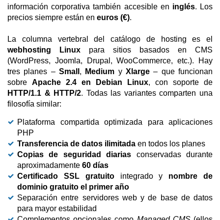
información corporativa también accesible en
inglés
. Los
precios siempre están en
euros (€)
.
La columna vertebral del catálogo de hosting es el
webhosting Linux
para sitios basados en CMS
(WordPress, Joomla, Drupal, WooCommerce, etc.). Hay
tres planes –
Small
,
Medium
y
Xlarge
– que funcionan
sobre
Apache 2.4 en Debian Linux
, con soporte de
HTTP/1.1 & HTTP/2
. Todas las variantes comparten una
filosofía similar:
Plataforma compartida optimizada para aplicaciones
PHP
Transferencia de datos ilimitada
en todos los planes
Copias de seguridad diarias
conservadas durante
aproximadamente
60 días
Certificado SSL gratuito
integrado y
nombre de
dominio gratuito el primer año
Separación entre servidores web y de base de datos
para mayor estabilidad
Complementos opcionales como
Managed CMS
(ellos