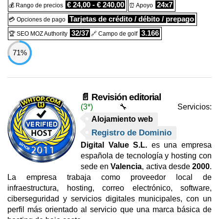
€ 24,00 - € 240,00
24x7
💰 Rango de precios
⏰ Apoyo
Tarjetas de crédito / débito / prepago
💳 Opciones de pago
32/37
3.166
🏆 SEO MOZ Authority
🔗 Campo de golf
71%
📄 Revisión editorial
(3*)
🔧 Servicios:
Alojamiento web
Registro de Dominio
Digital Value S.L.
es una empresa
española de tecnología y hosting con
sede en
Valencia
, activa desde
2000
.
La empresa trabaja como proveedor local de
infraestructura, hosting, correo electrónico, software,
ciberseguridad y servicios digitales municipales, con un
perfil más orientado al servicio que una marca básica de