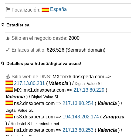
⚑
España
Focalización:
📁 Estadística
📡 Sitio en el negocio desde:
2000
🔗 Enlaces al sitio:
626.526 (Semrush domain)
📂 Detalles para
https://digitalvalue.es/
📥 Sitio web de DNS:
MX::mx6.dnsxperta.com =>
217.13.80.231
(
Valencia
) /
Digital Value SL
MX::mx1.dnsxperta.com =>
217.13.80.229
(
Valencia
) /
Digital Value SL
ns2.dnsxperta.com =>
217.13.80.254
(
Valencia
) /
Digital Value SL
ns3.dnsxperta.com =>
194.143.202.174
(
Zaragoza
) /
-
Redestel S.L.
redestel.net
ns1.dnsxperta.com =>
217.13.80.253
(
Valencia
) /