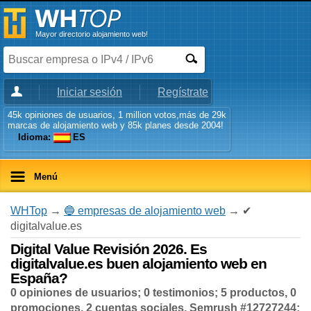
Mayor directorio alojamiento web!
Iniciar sesión
Regístrate
45k opiniones de usuarios, 1 million votos,más de 29k
marcas de alojamiento web y 85k planes desde 2004!
Idioma:
ES
Menú
WHTop
→
🔵 empresas de alojamiento web
→ ✔
digitalvalue.es
Digital Value Revisión 2026. Es
digitalvalue.es buen alojamiento web en
España?
0 opiniones de usuarios; 0 testimonios; 5 productos, 0
promociones, 2 cuentas sociales, Semrush #12727244;