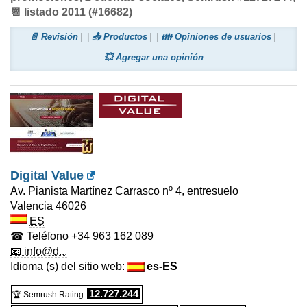
📆 listado 2011 (#16682)
📄 Revisión
📤 Productos
👪 Opiniones de usuarios
💥 Agregar una opinión
Digital Value
Av. Pianista Martínez Carrasco nº 4, entresuelo
Valencia
46026
ES
☎ Teléfono
+34 963 162 089
📧 info@d...
Idioma (s) del sitio web:
es-ES
12.727.244
🏆 Semrush Rating