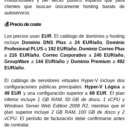
institucionales y del sector público español que para
clientes que buscan únicamente hosting barato de
autoservicio.
💰 Precio de coste
Los precios usan
EUR
. El catálogo de dominios y hosting
incluye
Dominio DNS Plus
a
24 EUR/año
,
Dominio
Profesional PLUS
a
192 EUR/año
,
Dominio Correo Plus
a
216 EUR/año
,
Correo Corporativo
a
240 EUR/año
,
GroupWare
a
144 EUR/año
y
Dominio Premium
a
492
EUR/año
.
El catálogo de servidores virtuales Hyper-V incluye dos
configuraciones públicas principales:
Hyper-V Lógica
a
49 EUR
y una configuración superior a
69 EUR
. El plan
inferior incluye
1 GB RAM, 50 GB de disco, 1 vCPU y
Windows Server Web Edition 2008 R2
, mientras que el
plan superior incluye
2 GB RAM, 100 GB de disco y 2
vCPU
. El período de facturación debe confirmarse antes
de contratar.