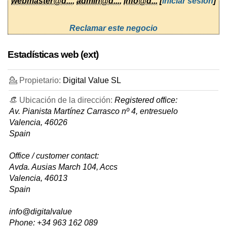
webmaster@d...
,
admin@d...
,
info@d...
[
iniciar sesión
]
Reclamar este negocio
Estadísticas web (ext)
💁 Propietario:
Digital Value SL
👒 Ubicación de la dirección:
Registered office:
Av. Pianista Martínez Carrasco nº 4, entresuelo
Valencia, 46026
Spain
Office / customer contact:
Avda. Ausias March 104, Accs
Valencia, 46013
Spain
info@digitalvalue
Phone: +34 963 162 089