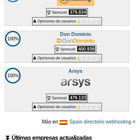
379.834
🏆 Semrush
👤 Opiniones de usuarios
Don Dominio
100%
400.939
🏆 Semrush
👤 Opiniones de usuarios
Arsys
100%
479.133
🏆 Semrush
👤 Opiniones de usuarios
Más en
Spain directorio webhosting ≡
⏬ Últimas empresas actualizadas