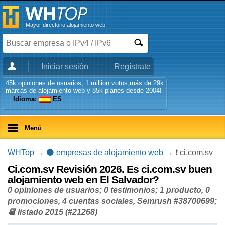
Mayor directorio alojamiento web!
Iniciar sesión
Regístrate
45k opiniones de usuarios, 1 million votos,más de 29k
marcas de alojamiento web y 85k planes desde 2004!
Idioma:
ES
Menú
WHTop
→
⚫ empresas de alojamiento web
→ ❗ ci.com.sv
Ci.com.sv Revisión 2026. Es ci.com.sv buen
alojamiento web en El Salvador?
0 opiniones de usuarios; 0 testimonios; 1 producto, 0
promociones, 4 cuentas sociales, Semrush #38700699;
📆 listado 2015 (#21268)