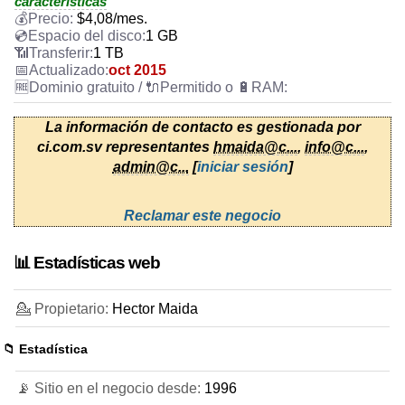
caracteristicas
$
4,08
/mes.
1 GB
1 TB
oct 2015
La información de contacto es gestionada por
ci.com.sv representantes
hmaida@c...
,
info@c...
,
admin@c...
[
iniciar sesión
]
Reclamar este negocio
📊 Estadísticas web
💁 Propietario:
Hector Maida
📁 Estadística
📡 Sitio en el negocio desde:
1996