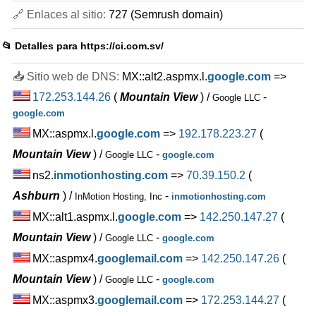
🔗 Enlaces al sitio:
727 (Semrush domain)
📂 Detalles para
https://ci.com.sv/
📥 Sitio web de DNS:
MX::alt2.aspmx.l.
google.com
=>
172.253.144.26
(
Mountain View
) /
-
Google LLC
google.com
MX::aspmx.l.
google.com
=>
192.178.223.27
(
Mountain View
) /
-
Google LLC
google.com
ns2.
inmotionhosting.com
=>
70.39.150.2
(
Ashburn
) /
-
InMotion Hosting, Inc
inmotionhosting.com
MX::alt1.aspmx.l.
google.com
=>
142.250.147.27
(
Mountain View
) /
-
Google LLC
google.com
MX::aspmx4.
googlemail.com
=>
142.250.147.26
(
Mountain View
) /
-
Google LLC
google.com
MX::aspmx3.
googlemail.com
=>
172.253.144.27
(