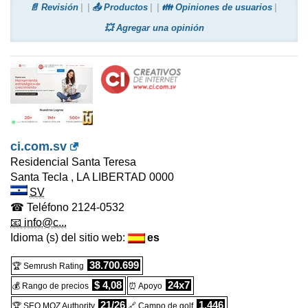
📄 Revisión
📤 Productos
👪 Opiniones de usuarios
💥 Agregar una opinión
ci.com.sv
Residencial Santa Teresa
Santa Tecla
,
LA LIBERTAD
0000
SV
☎ Teléfono
2124-0532
📧 info@c...
Idioma (s) del sitio web:
es
38.700.699
🏆 Semrush Rating
$ 4,08
24x7
💰 Rango de precios
⏰ Apoyo
21/26
1.446
🏆 SEO MOZ Authority
🔗 Campo de golf