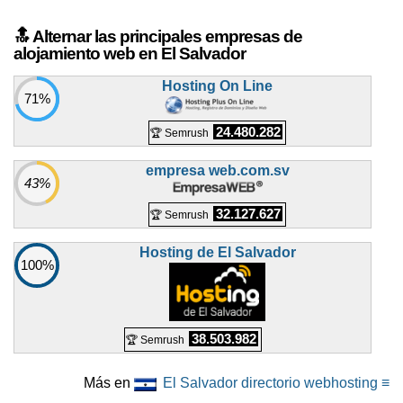
🔝 Alternar las principales empresas de
alojamiento web en El Salvador
Hosting On Line
71%
24.480.282
🏆 Semrush
empresa web.com.sv
43%
32.127.627
🏆 Semrush
Hosting de El Salvador
100%
38.503.982
🏆 Semrush
Más en
El Salvador directorio webhosting ≡