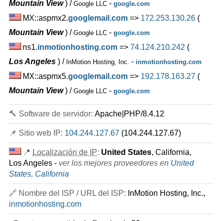
Mountain View
) /
-
Google LLC
google.com
MX::aspmx2.
googlemail.com
=>
172.253.130.26
(
Mountain View
) /
-
Google LLC
google.com
ns1.
inmotionhosting.com
=>
74.124.210.242
(
Los Angeles
) /
-
InMotion Hosting, Inc.
inmotionhosting.com
MX::aspmx5.
googlemail.com
=>
192.178.163.27
(
Mountain View
) /
-
Google LLC
google.com
🔨 Software de servidor:
Apache|PHP/8.4.12
📌 Sitio web IP:
104.244.127.67
(104.244.127.67)
📍
Localización de IP
:
United States
, California,
Los Angeles -
ver los mejores proveedores en
United
States
,
California
🔗 Nombre del ISP / URL del ISP:
InMotion Hosting, Inc.,
inmotionhosting.com