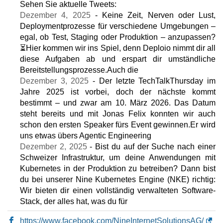
Eigenschaften
*
Sehen Sie aktuelle Tweets:
CHF
393,00
/Mo.
ohne 8.1% MwSt
Dezember 4, 2025
- Keine Zeit, Nerven oder Lust,
1875 GB
SSD
Deploymentprozesse für verschiedene Umgebungen –
ungemessen
egal, ob Test, Staging oder Produktion – anzupassen?
Mai 2026
⏳Hier kommen wir ins Spiel, denn Deploio nimmt dir all
32 GB / 0
diese Aufgaben ab und erspart dir umständliche
🔧 VPS - 💻 Linux
Bereitstellungsprozesse.Auch die
Dezember 3, 2025
- Der letzte TechTalkThursday im
Root CloudVM nine-small-1
Jahre 2025 ist vorbei, doch der nächste kommt
Eigenschaften
*
bestimmt – und zwar am 10. März 2026. Das Datum
CHF
20,70
/Mo.
ohne 8.1% MwSt
10 GB
steht bereits und mit Jonas Felix konnten wir auch
ungemessen
schon den ersten Speaker fürs Event gewinnen.Er wird
Mai 2026
uns etwas übers Agentic Engineering
2 GB / 0
Dezember 2, 2025
- Bist du auf der Suche nach einer
Schweizer Infrastruktur, um deine Anwendungen mit
Root CloudVM nine-standard-1
Kubernetes in der Produktion zu betreiben? Dann bist
Eigenschaften
*
CHF
31,70
/Mo.
du bei unserer Nine Kubernetes Engine (NKE) richtig:
ohne 8.1% MwSt
10 GB
Wir bieten dir einen vollständig verwalteten Software-
ungemessen
Stack, der alles hat, was du für
Mai 2026
4 GB / 0
https://www.facebook.com/NineInternetSolutionsAG/