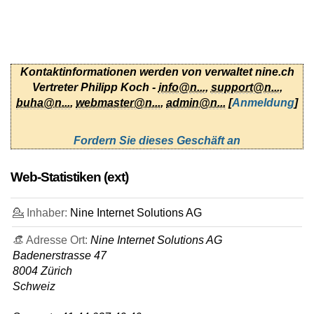
Full Rack
Eigenschaften
*
auf Anfrage
1500 Einrichtungsgebühr
ungemessen
Kontaktinformationen werden von verwaltet nine.ch
Mai 2026
Vertreter Philipp Koch -
info@n...
,
support@n...
,
11
buha@n...
,
webmaster@n...
,
admin@n...
[
Anmeldung
]
Server Housing 1U
Eigenschaften
*
Fordern Sie dieses Geschäft an
CHF
108,00
/Mo.
CHF 199 Einrichtungsgebühr
ohne 8.1% MwSt
Web-Statistiken (ext)
ungemessen
Mai 2026
💁 Inhaber:
Nine Internet Solutions AG
1
Quarter Rack
👒 Adresse Ort:
Nine Internet Solutions AG
Eigenschaften
*
Badenerstrasse 47
CHF
476,00
/Mo.
CHF 650 Einrichtungsgebühr
8004 Zürich
ohne 8.1% MwSt
Schweiz
ungemessen