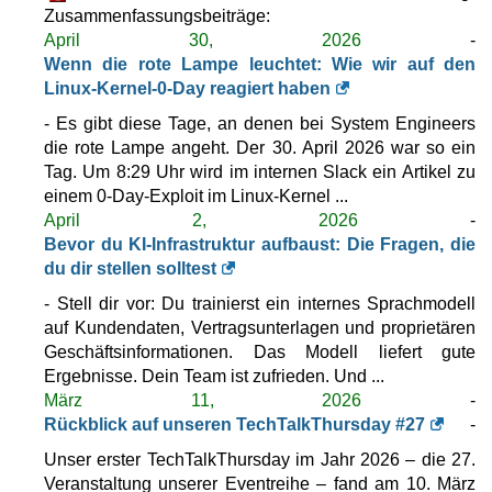
Zusammenfassungsbeiträge:
Root CloudVM nine-highmem-2
April 30, 2026
-
Eigenschaften
*
Wenn die rote Lampe leuchtet: Wie wir auf den
CHF
104,20
/Mo.
ohne 8.1% MwSt
Linux-Kernel-0-Day reagiert haben
10 GB
ungemessen
- Es gibt diese Tage, an denen bei System Engineers
Mai 2026
die rote Lampe angeht. Der 30. April 2026 war so ein
16 GB / 0
Tag. Um 8:29 Uhr wird im internen Slack ein Artikel zu
einem 0-Day-Exploit im Linux-Kernel ...
Root CloudVM nine-standard-4
Eigenschaften
*
April 2, 2026
-
CHF
117,20
/Mo.
ohne 8.1% MwSt
Bevor du KI-Infrastruktur aufbaust: Die Fragen, die
10 GB
du dir stellen solltest
ungemessen
Mai 2026
- Stell dir vor: Du trainierst ein internes Sprachmodell
16 GB / 0
auf Kundendaten, Vertragsunterlagen und proprietären
Geschäftsinformationen. Das Modell liefert gute
Root CloudVM nine-highcpu-8
Ergebnisse. Dein Team ist zufrieden. Und ...
Eigenschaften
*
März 11, 2026
-
CHF
143,20
/Mo.
ohne 8.1% MwSt
Rückblick auf unseren TechTalkThursday #27
-
10 GB
ungemessen
Unser erster TechTalkThursday im Jahr 2026 – die 27.
Mai 2026
Veranstaltung unserer Eventreihe – fand am 10. März
16 GB / 0