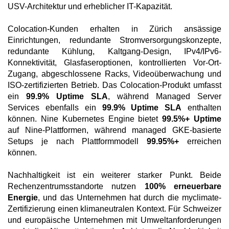
USV-Architektur und erheblicher IT-Kapazität.
Colocation-Kunden erhalten in Zürich ansässige
Einrichtungen, redundante Stromversorgungskonzepte,
redundante Kühlung, Kaltgang-Design, IPv4/IPv6-
Konnektivität, Glasfaseroptionen, kontrollierten Vor-Ort-
Zugang, abgeschlossene Racks, Videoüberwachung und
ISO-zertifizierten Betrieb. Das Colocation-Produkt umfasst
ein
99.9% Uptime SLA
, während Managed Server
Services ebenfalls ein
99.9% Uptime SLA
enthalten
können. Nine Kubernetes Engine bietet
99.5%+ Uptime
auf Nine-Plattformen, während managed GKE-basierte
Setups je nach Plattformmodell
99.95%+
erreichen
können.
Nachhaltigkeit ist ein weiterer starker Punkt. Beide
Rechenzentrumsstandorte nutzen
100% erneuerbare
Energie
, und das Unternehmen hat durch die myclimate-
Zertifizierung einen klimaneutralen Kontext. Für Schweizer
und europäische Unternehmen mit Umweltanforderungen