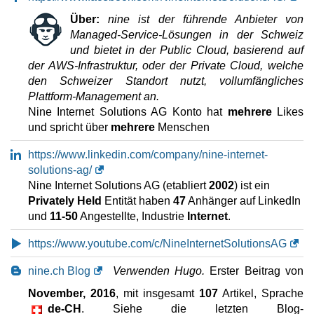
Root CloudVM nine-highcpu-2
Über:
nine ist der führende Anbieter von
Eigenschaften
*
Managed-Service-Lösungen in der Schweiz
CHF
38,20
/Mo.
ohne 8.1% MwSt
und bietet in der Public Cloud, basierend auf
10 GB
der AWS-Infrastruktur, oder der Private Cloud, welche
ungemessen
den Schweizer Standort nutzt, vollumfängliches
Mai 2026
Plattform-Management an.
4 GB / 0
Nine Internet Solutions AG Konto hat
mehrere
Likes
Root CloudVM nine-standard-2
und spricht über
mehrere
Menschen
Eigenschaften
*
CHF
60,20
/Mo.
ohne 8.1% MwSt
https://www.linkedin.com/company/nine-internet-
10 GB
solutions-ag/
ungemessen
Nine Internet Solutions AG (etabliert
2002
) ist ein
Mai 2026
Privately Held
Entität haben
47
Anhänger auf LinkedIn
8 GB / 0
und
11-50
Angestellte, Industrie
Internet
.
Root CloudVM nine-highcpu-4
Eigenschaften
*
https://www.youtube.com/c/NineInternetSolutionsAG
CHF
73,20
/Mo.
ohne 8.1% MwSt
10 GB
nine.ch Blog
Verwenden Hugo.
Erster Beitrag von
ungemessen
November, 2016
, mit insgesamt
107
Artikel, Sprache
Mai 2026
de-CH
. Siehe die letzten Blog-
8 GB / 0