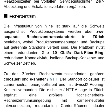
Reaktionszeiten bei Vorfällen, Servicegutschriften, 24/7-
Abdeckung und Eskalationsverfahren ergänzen.
🏢 Rechenzentrum
Die Infrastruktur von Nine ist stark auf die Schweiz
ausgerichtet. Produktionssysteme werden über
zwei
separate Rechenzentrumsstandorte in Zürich
betrieben, wobei Produktionsumgebungen und Backups
auf getrennte Standorte verteilt sind. Die Plattform nutzt
einen redundanten
2 x 10 Gbit/s Dark-Fiber-Ring
,
redundante Konnektivität, isolierte Backup-Konzepte und
Schweizer Betrieb.
Zu den Zürcher Rechenzentrumsstandorten gehören
colozueri
und
e-shelter /
NTT
. Der Standort colozueri ist
carrier-neutral, energieeffizient und mit SwissIX-Peering-
Kontext verbunden. Die e-shelter / NTT-Anlage in Zürich
ergänzt eine größere Hochsicherheits-
Rechenzentrumsumgebung mit carrier-neutraler
Interconnection, redundanten Carrier-Räumen, dualer