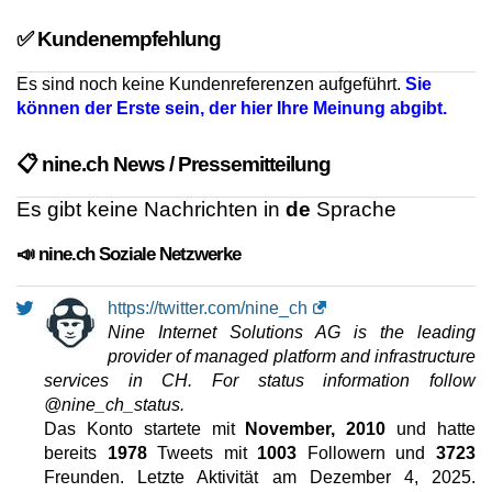
100 GB
SSD NVMe
✅ Kundenempfehlung
ungemessen
Mai 2026
64 GB / 0
Es sind noch keine Kundenreferenzen aufgeführt.
Sie
können der Erste sein, der hier Ihre Meinung abgibt.
Managed nV-X
Eigenschaften
*
auf Anfrage
📋 nine.ch News / Pressemitteilung
159 Einrichtungsgebühr
100 GB
SSD NVMe
ungemessen
Es gibt keine Nachrichten in
de
Sprache
Mai 2026
64 GB / 0
📣 nine.ch Soziale Netzwerke
Managed nV4
Eigenschaften
*
https://twitter.com/nine_ch
CHF
169,00
/Mo.
CHF 159 Einrichtungsgebühr
Nine Internet Solutions AG is the leading
(CHF 204,00 nach dem erste Amtszeit)
ohne 8.1% MwSt
provider of managed platform and infrastructure
100 GB
SSD NVMe
services in CH. For status information follow
ungemessen
@nine_ch_status.
Mai 2026
Das Konto startete mit
November, 2010
und hatte
4 GB / 0
bereits
1978
Tweets mit
1003
Followern und
3723
Managed Dedicated Server
Freunden. Letzte Aktivität am
Dezember 4, 2025
.