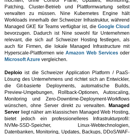
möchten, ohne Control Plane, Updates, Monitoring,
Patching, Cluster-Betrieb und Plattformwartung selbst
verwalten zu müssen. Nine Kubernetes Engine hält
Workloads innerhalb der Schweizer Infrastruktur, während
Managed GKE für Teams verfügbar ist, die
Google Cloud
bevorzugen. Dadurch ist Nine sowohl für Unternehmen
relevant, die sich auf Schweizer Hosting festlegen, als
auch für Firmen, die lokale Managed Infrastructure mit
Hyperscale-Plattformen wie
Amazon Web Services
oder
Microsoft Azure
vergleichen.
Deploio
ist die Schweizer Application Platform / PaaS-
Lösung des Unternehmens und richtet sich an Entwickler,
die Git-basierte Deployments, automatische Builds,
Preview-Umgebungen, Rollback-Optionen, Autoscaling,
Monitoring und Zero-Downtime-Deployment-Workflows
wünschen, ohne Server direkt zu verwalten.
Managed
Server
liegt näher am klassischen Managed Web Hosting,
bietet jedoch ein professionelleres Infrastrukturprofil:
NVMe-SSD-Speicher, Linux-Webtechnologien,
Datenbanken, Monitoring, Updates, Backups, DDoS/WAF-