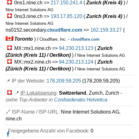
0ns1.nine.ch =>
217.150.241.4
(
Zurich (Kreis 4)
) /
1875 GB
SSD
ungemessen
Nine Internet Solutions AG
Mai 2026
0ns3.nine.ch =>
193.17.85.120
(
Zurich (Kreis 4)
) /
64 GB / 0
Nine Internet Solutions AG
ns0152.secondary.
cloudflare.com
=>
162.159.33.27
(
Managed Dedicated Server GPU
Eigenschaften
*
Toronto
) /
-
Cloudflare, Inc.
cloudflare.com
auf Anfrage
MX::mx1.nine.ch =>
94.230.213.123
(
Zurich
1875 GB
SSD NVMe
(Zürich (Kreis 11) / Oerlikon)
) /
Nine Internet Solutions AG
ungemessen
MX::mx2.nine.ch =>
Mai 2026
94.230.213.124
(
Zurich
64 GB / 0
(Zürich (Kreis 11) / Oerlikon)
) /
Nine Internet Solutions AG
Managed nV32
📌 IP der Website:
178.209.59.205
(178.209.59.205)
Eigenschaften
*
auf Anfrage
159 Einrichtungsgebühr
📍
IP-Lokalisierung
:
Switzerland
, Zurich, Zurich -
100 GB
SSD NVMe
siehe Top-Anbieter in
Confoederatio Helvetica
ungemessen
Mai 2026
🔗 ISP-Name / ISP-URL:
Nine Internet Solutions AG,
32 GB / 0
nine.ch
Managed nV64
Freigegebene Anzahl von Facebook:
0
Eigenschaften
*
auf Anfrage
159 Einrichtungsgebühr