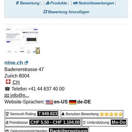
📄 Bewertung
📤 Produkte
👪 Nutzerbewertungen
💥 Bewertung hinzufügen
nine.ch
Badenerstrasse 47
Zurich
8004
CH
☎ Telefon
+41 44 637 40 00
📧 info@n...
Website-Sprachen:
en-US
de-DE
7.949.823
🏆 Semrush Rating
👤 Benutzer-Bewertung
CHF 5,50 - CHF 1.104,00
Mo-Do
💰 Preisklasse
⏰ Unterstützung
Banküberweisung
💳 Zahlungsmöglichkeiten