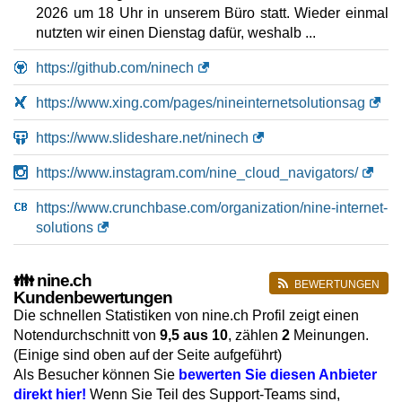
2026 um 18 Uhr in unserem Büro statt. Wieder einmal
Root CloudVM nine-highmem-4
nutzten wir einen Dienstag dafür, weshalb ...
Eigenschaften
*
CHF
205,20
/Mo.
ohne 8.1% MwSt
https://github.com/ninech
10 GB
ungemessen
https://www.xing.com/pages/nineinternetsolutionsag
Mai 2026
32 GB / 0
https://www.slideshare.net/ninech
🔧 Cloud - 💻 Linux
https://www.instagram.com/nine_cloud_navigators/
On-Demand Database Single DB 1GB
https://www.crunchbase.com/organization/nine-internet-
Eigenschaften
*
solutions
CHF
5,50
/Mo.
ohne 8.1% MwSt
1 GB
ungemessen
👪 nine.ch
Mai 2026
BEWERTUNGEN
Kundenbewertungen
/ 0
Die schnellen Statistiken von nine.ch Profil zeigt einen
🔧 Cloud - 💻 Linux/Windows
Notendurchschnitt von
9,5
aus 10
, zählen
2
Meinungen.
(Einige sind oben auf der Seite aufgeführt)
Nine Kubernetes Engine (NKE)
Als Besucher können Sie
bewerten Sie diesen Anbieter
Eigenschaften
*
direkt hier!
Wenn Sie Teil des Support-Teams sind,
CHF
305,30
/Mo.
ohne 8.1% MwSt