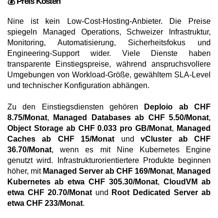
💰 Preis Kosten
Nine ist kein Low-Cost-Hosting-Anbieter. Die Preise
spiegeln Managed Operations, Schweizer Infrastruktur,
Monitoring, Automatisierung, Sicherheitsfokus und
Engineering-Support wider. Viele Dienste haben
transparente Einstiegspreise, während anspruchsvollere
Umgebungen von Workload-Größe, gewähltem SLA-Level
und technischer Konfiguration abhängen.
Zu den Einstiegsdiensten gehören
Deploio ab CHF
8.75/Monat
,
Managed Databases ab CHF 5.50/Monat
,
Object Storage ab CHF 0.033 pro GB/Monat
,
Managed
Caches ab CHF 15/Monat
und
vCluster ab CHF
36.70/Monat
, wenn es mit Nine Kubernetes Engine
genutzt wird. Infrastrukturorientiertere Produkte beginnen
höher, mit
Managed Server ab CHF 169/Monat
,
Managed
Kubernetes ab etwa CHF 305.30/Monat
,
CloudVM ab
etwa CHF 20.70/Monat
und
Root Dedicated Server ab
etwa CHF 233/Monat
.