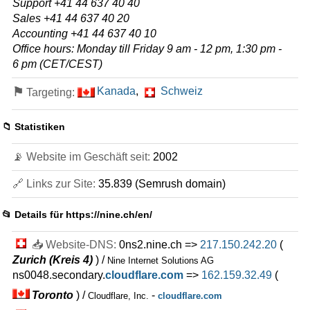
Support +41 44 637 40 40
Mai 2026
Sales +41 44 637 40 20
11
Accounting +41 44 637 40 10
🔧 Verwaltetes - 💻 Linux
Office hours: Monday till Friday 9 am - 12 pm, 1:30 pm -
6 pm (CET/CEST)
Managed nV8
Eigenschaften
*
⚑
Kanada
,
Schweiz
Targeting:
auf Anfrage
159 Einrichtungsgebühr
100 GB
SSD NVMe
ungemessen
📁 Statistiken
Mai 2026
8 GB / 0
📡 Website im Geschäft seit:
2002
Managed nV16
🔗 Links zur Site:
35.839 (Semrush domain)
Eigenschaften
*
auf Anfrage
159 Einrichtungsgebühr
100 GB
SSD NVMe
📂 Details für
https://nine.ch/en/
ungemessen
Mai 2026
📥 Website-DNS:
0ns2.nine.ch =>
217.150.242.20
(
16 GB / 0
Zurich (Kreis 4)
) /
Nine Internet Solutions AG
ns0048.secondary.
cloudflare.com
=>
162.159.32.49
(
Managed Dedicated Server Performance
Eigenschaften
*
Toronto
) /
-
Cloudflare, Inc.
cloudflare.com
auf Anfrage