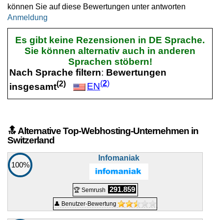
können Sie auf diese Bewertungen unter antworten
10 GB
Anmeldung
ungemessen
Mai 2026
4 GB / 0
Es gibt keine Rezensionen in DE Sprache.
Sie können alternativ auch in anderen
🔧 SSL-Zertifikate
Sprachen stöbern!
Nach Sprache filtern
:
Bewertungen
Single domain TLS certificate
Eigenschaften
*
(
2
)
(
2
)
insgesamt
EN
CHF
10,00
/Mo.
ohne 8.1% MwSt
Mai 2026
1
🔝 Alternative Top-Webhosting-Unternehmen in
Switzerland
Wildcard TLS certificate
Eigenschaften
*
Infomaniak
100%
CHF
16,00
/Mo.
ohne 8.1% MwSt
291.859
🏆 Semrush
Mai 2026
alle
👤 Benutzer-Bewertung
Subdomains