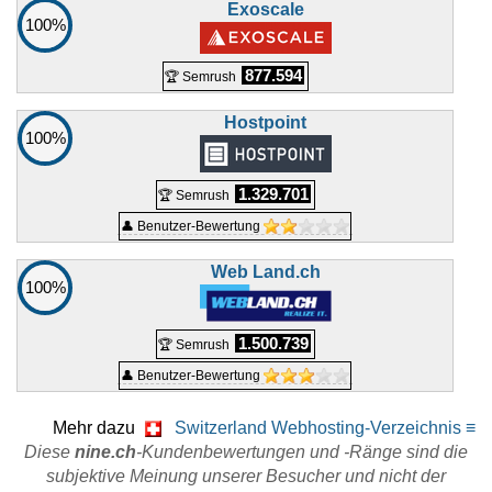
Exoscale
Multi-domain TLS certificate
100%
Eigenschaften
*
CHF
249,00
/Jahr
ohne 8.1% MwSt
877.594
🏆 Semrush
Hostpoint
Mai 2026
100%
2
EV TLS certificate
1.329.701
🏆 Semrush
Eigenschaften
*
👤 Benutzer-Bewertung
CHF
379,00
/Jahr
ohne 8.1% MwSt
Web Land.ch
100%
Mai 2026
1
1.500.739
🏆 Semrush
👤 Benutzer-Bewertung
Mehr dazu
Switzerland Webhosting-Verzeichnis ≡
Diese
nine.ch
-Kundenbewertungen und -Ränge sind die
subjektive Meinung unserer Besucher und nicht der