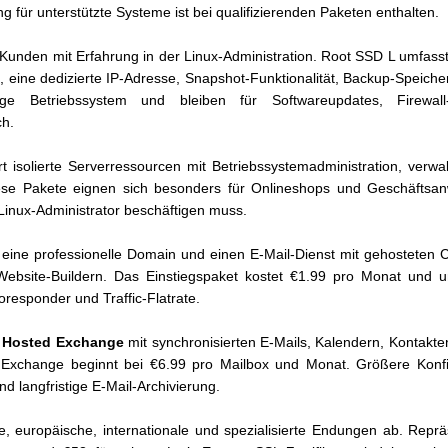
ng für unterstützte Systeme ist bei qualifizierenden Paketen enthalten.
n Kunden mit Erfahrung in der Linux-Administration. Root SSD L umfa
, eine dedizierte IP-Adresse, Snapshot-Funktionalität, Backup-Speich
ige Betriebssystem und bleiben für Softwareupdates, Firewall
ch.
t isolierte Serverressourcen mit Betriebssystemadministration, verwal
ese Pakete eignen sich besonders für Onlineshops und Geschäftsan
inux-Administrator beschäftigen muss.
 eine professionelle Domain und einen E-Mail-Dienst mit gehosteten 
ebsite-Buildern. Das Einstiegspaket kostet €1.99 pro Monat und u
responder und Traffic-Flatrate.
m
Hosted Exchange
mit synchronisierten E-Mails, Kalendern, Kontakt
 Exchange beginnt bei €6.99 pro Mailbox und Monat. Größere Konfi
nd langfristige E-Mail-Archivierung.
e, europäische, internationale und spezialisierte Endungen ab. Rep