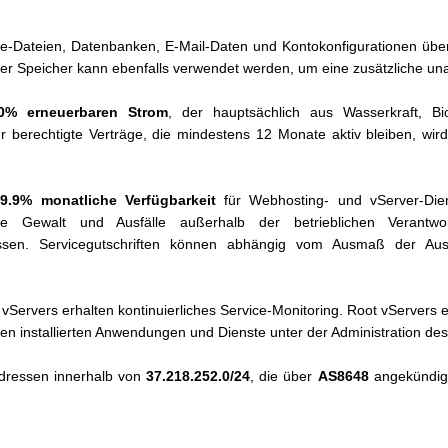
-Dateien, Datenbanken, E-Mail-Daten und Kontokonfigurationen über 
ler Speicher kann ebenfalls verwendet werden, um eine zusätzliche u
0% erneuerbaren Strom
, der hauptsächlich aus Wasserkraft, B
ür berechtigte Verträge, die mindestens 12 Monate aktiv bleiben, w
9.9% monatliche Verfügbarkeit
für Webhosting- und vServer-Dien
ere Gewalt und Ausfälle außerhalb der betrieblichen Verantw
ossen. Servicegutschriften können abhängig vom Ausmaß der Aus
rvers erhalten kontinuierliches Service-Monitoring. Root vServers erh
 installierten Anwendungen und Dienste unter der Administration des
dressen innerhalb von
37.218.252.0/24
, die über
AS8648
angekündig