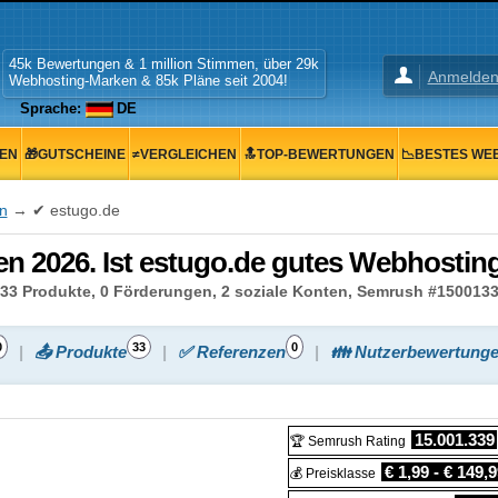
45k Bewertungen & 1 million Stimmen, über 29k
Anmelde
Webhosting-Marken & 85k Pläne seit 2004!
Sprache:
DE
GEN
🎁GUTSCHEINE
≠VERGLEICHEN
🔝TOP-BEWERTUNGEN
📉BESTES WE
n
→ ✔ estugo.de
n 2026. Ist estugo.de gutes Webhostin
33 Produkte, 0 Förderungen, 2 soziale Konten, Semrush #15001339
0
33
0
📤 Produkte
✅ Referenzen
👪 Nutzerbewertung
15.001.339
🏆 Semrush Rating
€ 1,99 - € 149,
💰 Preisklasse