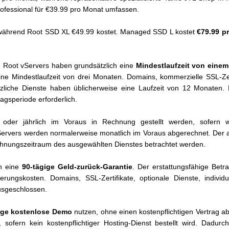
fessional für €39.99 pro Monat umfassen.
während Root SSD XL €49.99 kostet. Managed SSD L kostet
€79.99 p
 Root vServers haben grundsätzlich eine
Mindestlaufzeit von eine
e Mindestlaufzeit von drei Monaten. Domains, kommerzielle SSL-Zer
zliche Dienste haben üblicherweise eine Laufzeit von 12 Monaten. 
agsperiode erforderlich.
 oder jährlich im Voraus in Rechnung gestellt werden, sofern 
vServers werden normalerweise monatlich im Voraus abgerechnet. Der a
hnungszeitraum des ausgewählten Dienstes betrachtet werden.
en eine
90-tägige Geld-zurück-Garantie
. Der erstattungsfähige Betr
rungskosten. Domains, SSL-Zertifikate, optionale Dienste, individu
ausgeschlossen.
ige kostenlose Demo
nutzen, ohne einen kostenpflichtigen Vertrag 
, sofern kein kostenpflichtiger Hosting-Dienst bestellt wird. Dadu