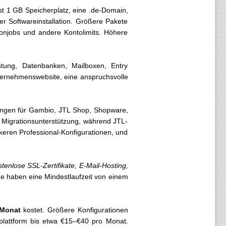
st 1 GB Speicherplatz, eine .de-Domain,
er Softwareinstallation. Größere Pakete
onjobs und andere Kontolimits. Höhere
tung, Datenbanken, Mailboxen, Entry
Unternehmenswebsite, eine anspruchsvolle
ungen für Gambio, JTL Shop, Shopware,
igrationsunterstützung, während JTL-
eren Professional-Konfigurationen, und
enlose SSL-Zertifikate, E-Mail-Hosting,
ge haben eine Mindestlaufzeit von einem
 Monat
kostet. Größere Konfigurationen
pplattform bis etwa €15–€40 pro Monat.