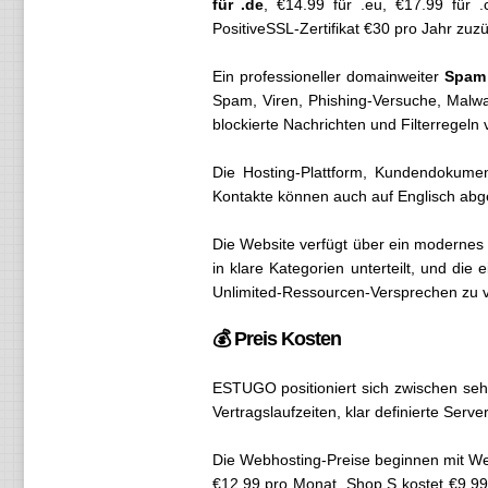
für .de
, €14.99 für .eu, €17.99 für .
PositiveSSL-Zertifikat €30 pro Jahr zuz
Ein professioneller domainweiter
Spam 
Spam, Viren, Phishing-Versuche, Malw
blockierte Nachrichten und Filterregeln
Die Hosting-Plattform, Kundendokumen
Kontakte können auch auf Englisch abg
Die Website verfügt über ein modernes 
in klare Kategorien unterteilt, und die
Unlimited-Ressourcen-Versprechen zu v
💰 Preis Kosten
ESTUGO positioniert sich zwischen sehr
Vertragslaufzeiten, klar definierte Ser
Die Webhosting-Preise beginnen mit W
€12.99 pro Monat. Shop S kostet €9.99