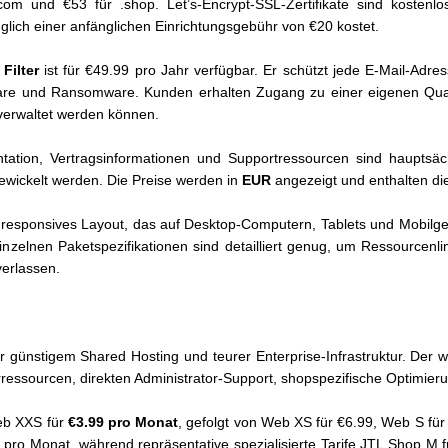
com und €53 für .shop. Let’s-Encrypt-SSL-Zertifikate sind kostenlo
üglich einer anfänglichen Einrichtungsgebühr von €20 kostet.
Filter
ist für €49.99 pro Jahr verfügbar. Er schützt jede E-Mail-Adre
are und Ransomware. Kunden erhalten Zugang zu einer eigenen Quara
 verwaltet werden können.
tation, Vertragsinformationen und Supportressourcen sind hauptsäc
ewickelt werden. Die Preise werden in
EUR
angezeigt und enthalten d
responsives Layout, das auf Desktop-Computern, Tablets und Mobilgerä
 einzelnen Paketspezifikationen sind detailliert genug, um Ressourcenl
erlassen.
 günstigem Shared Hosting und teurer Enterprise-Infrastruktur. Der w
verressourcen, direkten Administrator-Support, shopspezifische Optimie
eb XXS für
€3.99 pro Monat
, gefolgt von Web XS für €6.99, Web S fü
 pro Monat, während repräsentative spezialisierte Tarife JTL Shop M