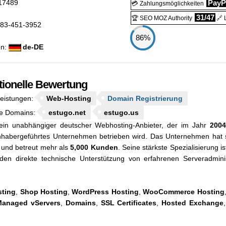
17489
PayP
💳 Zahlungsmöglichkeiten
31/47
🏆 SEO MOZ Authority
🔗 
83-451-3952
86%
en:
de-DE
tionelle Bewertung
leistungen:
Web-Hosting
Domain Registrierung
e Domains:
estugo.net
estugo.us
ein unabhängiger deutscher Webhosting-Anbieter, der im Jahr
2004
nhabergeführtes Unternehmen betrieben wird. Das Unternehmen hat s
und betreut mehr als
5,000 Kunden
. Seine stärkste Spezialisierung 
en direkte technische Unterstützung von erfahrenen Serveradminis
ting
,
Shop Hosting
,
WordPress Hosting
,
WooCommerce Hosting
anaged vServers
,
Domains
,
SSL Certificates
,
Hosted Exchange