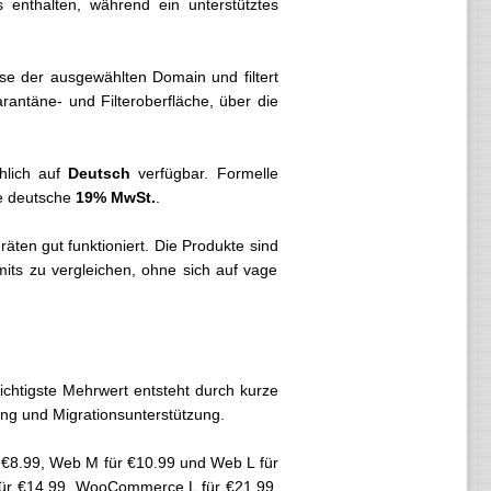
s enthalten, während ein unterstütztes
sse der ausgewählten Domain und filtert
ntäne- und Filteroberfläche, über die
hlich auf
Deutsch
verfügbar. Formelle
ie deutsche
19% MwSt.
.
ten gut funktioniert. Die Produkte sind
imits zu vergleichen, ohne sich auf vage
ichtigste Mehrwert entsteht durch kurze
rung und Migrationsunterstützung.
r €8.99, Web M für €10.99 und Web L für
 für €14.99, WooCommerce L für €21.99,