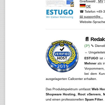
Greifswald
,
MV
DE
☎ Telefon
+49-3
📧 support@e...
Website-Sprach
📄 Redak
(3*)
🔧 Dienst
⇔ Umgeleitet
ESTUGO
ist 
Mehner
als i
Vorpommern, 
bei dem Kund
ausgelagerten Callcenter erhalten.
Das Produktspektrum umfasst
Web Hos
Shopware Hosting
,
Root vServers
,
M
und einen professionellen
Spam Filter
.