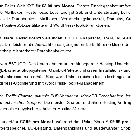
em Paket Web XXS für
€3.99 pro Monat
. Dieses Einstiegspaket umfas
20 Mailboxen, kostenloses Let’s Encrypt SSL und Unterstützung bei d
z, die Datenbanken, Mailboxen, Verarbeitungskapazität, Domains, Cr
 PositiveSSL-Zertifikate und WordPress-Toolkit-Funktionen.
n klare Ressourcenzuweisungen für CPU-Kapazität, RAM, I/O-Leis
atz erleichtert die Auswahl eines geeigneten Tarifs für eine kleine 
eshop mit stärkerer Datenbankaktivität.
rke von ESTUGO. Das Unternehmen unterhält separate Hosting-Umgeb
asierte Shopsysteme. Gambio-Pakete umfassen Installations- und M
bankressourcen erhält. Shopware-Pakete reichen bis zu leistungsstärk
Press-Optimierung mit WordPress-Toolkit-Management.
, Traffic-Flatrate, aktuelle PHP-Versionen, MariaDB-Datenbanken, kost
nd technischen Support
. Die meisten Shared- und Shop-Hosting-Verträ
tet als ein typischer jährlicher Hosting-Vertrag.
ei ungefähr
€7.99 pro Monat
, während das Paket Shop S
€9.99 pro
rbeitsspeicher, I/O-Leistung, Datenbanklimits und ausgewählter Sho