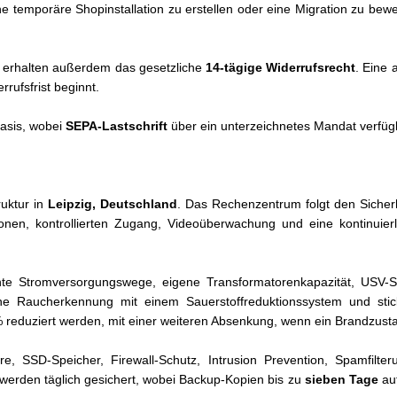
ne temporäre Shopinstallation zu erstellen oder eine Migration zu bew
 erhalten außerdem das gesetzliche
14-tägige Widerrufsrecht
. Eine 
rufsfrist beginnt.
asis, wobei
SEPA-Lastschrift
über ein unterzeichnetes Mandat verfügb
ruktur in
Leipzig, Deutschland
. Das Rechenzentrum folgt den Sicher
zonen, kontrollierten Zugang, Videoüberwachung und eine kontinui
nnte Stromversorgungswege, eigene Transformatorenkapazität, USV
he Raucherkennung mit einem Sauerstoffreduktionssystem und stic
 reduziert werden, mit einer weiteren Absenkung, wenn ein Brandzusta
SSD-Speicher, Firewall-Schutz, Intrusion Prevention, Spamfilterun
 werden täglich gesichert, wobei Backup-Kopien bis zu
sieben Tage
auf