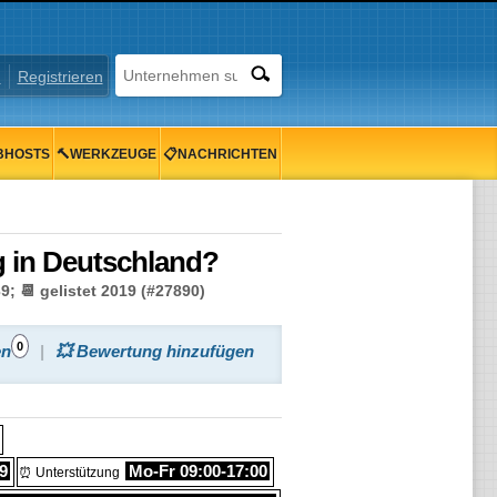
n
Registrieren
BHOSTS
🔨WERKZEUGE
📋NACHRICHTEN
g in Deutschland?
; 📆 gelistet 2019 (#27890)
0
en
💥 Bewertung hinzufügen
99
Mo-Fr 09:00-17:00
⏰ Unterstützung