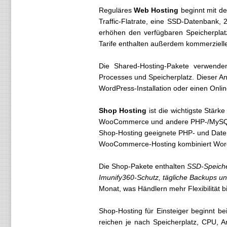
Reguläres
Web Hosting
beginnt mit d
Traffic-Flatrate, eine SSD-Datenbank, 
erhöhen den verfügbaren Speicherplat
Tarife enthalten außerdem kommerzielle
Die Shared-Hosting-Pakete verwende
Processes und Speicherplatz. Dieser Ans
WordPress-Installation oder einen Onlin
Shop Hosting
ist die wichtigste Stä
WooCommerce und andere PHP-/MySQL-b
Shop-Hosting geeignete PHP- und Daten
WooCommerce-Hosting kombiniert Word
Die Shop-Pakete enthalten
SSD-Speicher
Imunify360-Schutz, tägliche Backups u
Monat, was Händlern mehr Flexibilität bie
Shop-Hosting für Einsteiger beginnt b
reichen je nach Speicherplatz, CPU, A