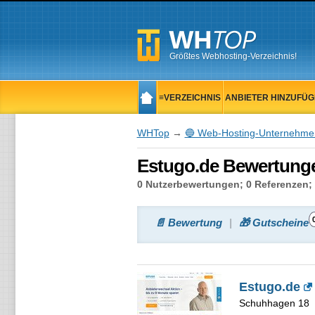
Größtes Webhosting-Verzeichnis!
≡VERZEICHNIS
ANBIETER HINZUFÜ
WHTop
→
🔵 Web-Hosting-Unternehme
Estugo.de Bewertunge
0 Nutzerbewertungen; 0 Referenzen; 
📄 Bewertung
🎁 Gutscheine
Estugo.de
Schuhhagen 18