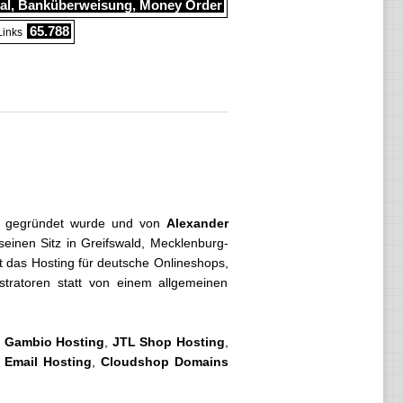
al, Banküberweisung, Money Order
65.788
Links
gegründet wurde und von
Alexander
einen Sitz in Greifswald, Mecklenburg-
ist das Hosting für deutsche Onlineshops,
tratoren statt von einem allgemeinen
,
Gambio Hosting
,
JTL Shop Hosting
,
,
Email Hosting
,
Cloudshop Domains