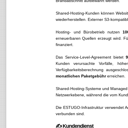
Brandabschnitt aufbewahrt werden.
Shared-Hosting-Kunden können Website
wiederherstellen. Externer S3-kompatib
Hosting- und Bürobetrieb nutzen
10
erneuerbaren Quellen erzeugt wird. F
finanziert.
Das Service-Level-Agreement bietet
9
Kunden verursachte Vorfälle, höh
Verfügbarkeitsberechnung ausgeschl
monatlichen Paketgebühr
erreichen.
Shared-Hosting-Systeme und Managed vSe
Netzwerkebene, während die vom Kunden
Die ESTUGO-Infrastruktur verwendet A
verbunden sind.
✍️ Kundendienst