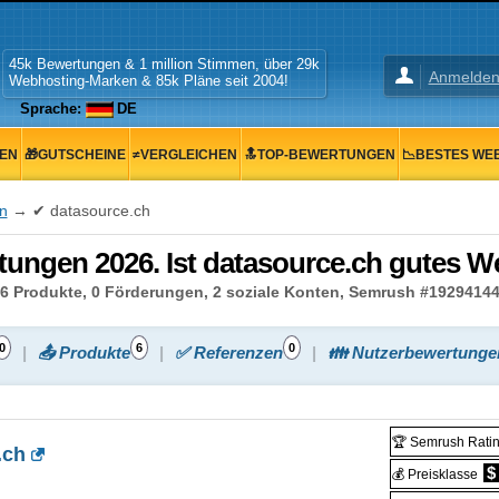
45k Bewertungen & 1 million Stimmen, über 29k
Anmelde
Webhosting-Marken & 85k Pläne seit 2004!
Sprache:
DE
GEN
🎁GUTSCHEINE
≠VERGLEICHEN
🔝TOP-BEWERTUNGEN
📉BESTES WE
n
→ ✔ datasource.ch
ungen 2026. Ist datasource.ch gutes W
6 Produkte, 0 Förderungen, 2 soziale Konten, Semrush #19294144; 
0
6
0
📤 Produkte
✅ Referenzen
👪 Nutzerbewertunge
🏆 Semrush Rati
.ch
$
💰 Preisklasse