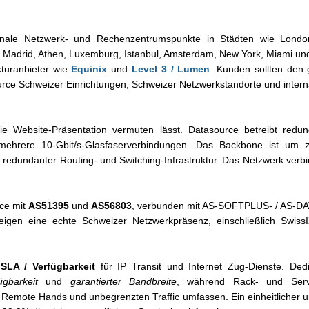
ionale Netzwerk- und Rechenzentrumspunkte in Städten wie London
s, Madrid, Athen, Luxemburg, Istanbul, Amsterdam, New York, Miami und
kturanbieter wie
Equinix
und
Level 3 / Lumen
. Kunden sollten den
ource Schweizer Einrichtungen, Schweizer Netzwerkstandorte und inter
die Website-Präsentation vermuten lässt. Datasource betreibt re
ehrere 10-Gbit/s-Glasfaserverbindungen. Das Backbone ist um z
, redundanter Routing- und Switching-Infrastruktur. Das Netzwerk verb
rce mit
AS51395
und
AS56803
, verbunden mit AS-SOFTPLUS- / AS-D
eigen eine echte Schweizer Netzwerkpräsenz, einschließlich SwissI
SLA / Verfügbarkeit
für IP Transit und Internet Zug-Dienste. Dedi
ügbarkeit
und
garantierter Bandbreite
, während Rack- und Serve
emote Hands und unbegrenzten Traffic umfassen. Ein einheitlicher un