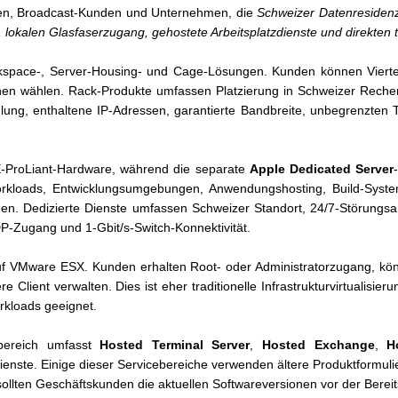
ren, Broadcast-Kunden und Unternehmen, die
Schweizer Datenresidenz,
 lokalen Glasfaserzugang, gehostete Arbeitsplatzdienste und direkten
space-, Server-Housing- und Cage-Lösungen. Kunden können Viertel-
hen wählen. Rack-Produkte umfassen Platzierung in Schweizer Rech
ng, enthaltene IP-Adressen, garantierte Bandbreite, unbegrenzten Tr
E-ProLiant-Hardware, während die separate
Apple Dedicated Server
Workloads, Entwicklungsumgebungen, Anwendungshosting, Build-Syste
gen. Dedizierte Dienste umfassen Schweizer Standort, 24/7-Störun
DP-Zugang und 1-Gbit/s-Switch-Konnektivität.
uf VMware ESX. Kunden erhalten Root- oder Administratorzugang, kö
ient verwalten. Dies ist eher traditionelle Infrastrukturvirtualisie
orkloads geeignet.
zbereich umfasst
Hosted Terminal Server
,
Hosted Exchange
,
H
ienste. Einige dieser Servicebereiche verwenden ältere Produktformulier
llten Geschäftskunden die aktuellen Softwareversionen vor der Bereits