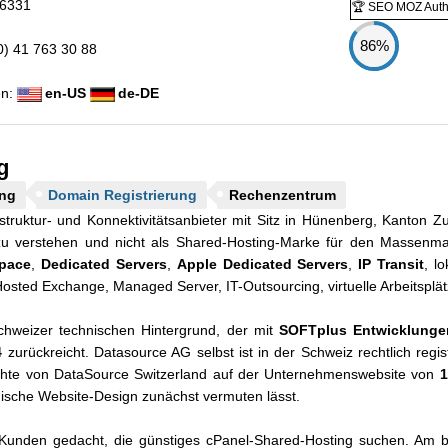
6331
🏆 SEO MOZ Autho
86%
) 41 763 30 88
en:
en-US
de-DE
g
ng
Domain Registrierung
Rechenzentrum
astruktur- und Konnektivitätsanbieter mit Sitz in Hünenberg, Kanton
 zu verstehen und nicht als Shared-Hosting-Marke für den Massenma
pace
,
Dedicated Servers
,
Apple Dedicated Servers
,
IP Transit
, l
osted Exchange, Managed Server, IT-Outsourcing, virtuelle Arbeitsplät
hweizer technischen Hintergrund, der mit
SOFTplus Entwicklunge
4
zurückreicht. Datasource AG selbst ist in der Schweiz rechtlich regi
chte von DataSource Switzerland auf der Unternehmenswebsite von
1
dische Website-Design zunächst vermuten lässt.
r Kunden gedacht, die günstiges cPanel-Shared-Hosting suchen. Am 