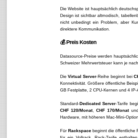
Die Website ist hauptsächlich deutschspr
Design ist sichtbar altmodisch, tabellen
nicht unbedingt ein Problem, aber Kun
direktere Kommunikation.
💰 Preis Kosten
Datasource-Preise werden hauptsächli
Schweizer Mehrwertsteuer kann je nach
Die
Virtual Server
-Reihe beginnt bei
C
Konnektivität. Größere öffentliche Beis
GB Festplatte, 2 CPU-Kernen und 4 IP-
Standard-
Dedicated Server
-Tarife be
CHF 120/Monat
,
CHF 170/Monat
un
Hardware, mit höheren Mac-Mini-Opti
Für
Rackspace
beginnt die öffentliche
für ein Vollrack. Rack-Tarife enthalt