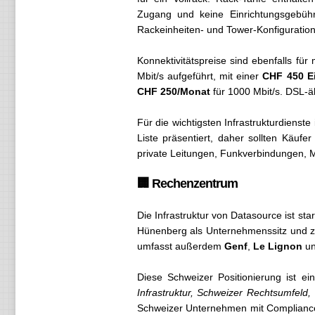
Zugang und keine Einrichtungsgebüh
Rackeinheiten- und Tower-Konfiguratio
Konnektivitätspreise sind ebenfalls fü
Mbit/s aufgeführt, mit einer
CHF 450 E
CHF 250/Monat
für 1000 Mbit/s. DSL-ä
Für die wichtigsten Infrastrukturdienst
Liste präsentiert, daher sollten Käuf
private Leitungen, Funkverbindungen, M
🏢 Rechenzentrum
Die Infrastruktur von Datasource ist st
Hünenberg als Unternehmenssitz und z
umfasst außerdem
Genf
,
Le Lignon
un
Diese Schweizer Positionierung ist e
Infrastruktur, Schweizer Rechtsumfeld
Schweizer Unternehmen mit Compliance-,