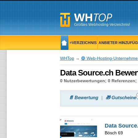
Größtes Webhosting-Verzeichnis!
≡VERZEICHNIS
ANBIETER HINZUFÜ
WHTop
→
🔵 Web-Hosting-Unternehme
Data Source.ch Bewert
0 Nutzerbewertungen; 0 Referenzen; 
📄 Bewertung
🎁 Gutscheine
Data Source
Bösch 69