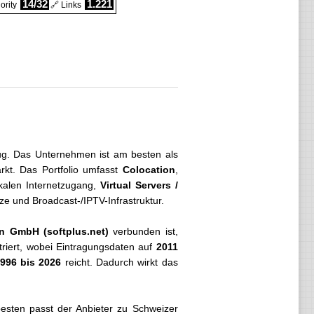
14/32
1.221
rity
🔗 Links
 Zug. Das Unternehmen ist am besten als
rkt. Das Portfolio umfasst
Colocation
,
okalen Internetzugang,
Virtual Servers /
ze und Broadcast-/IPTV-Infrastruktur.
n GmbH (softplus.net)
verbunden ist,
striert, wobei Eintragungsdaten auf
2011
996 bis 2026
reicht. Dadurch wirkt das
besten passt der Anbieter zu Schweizer