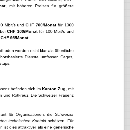
nat
, mit höheren Preisen für größere
00 Mbit/s und
CHF 700/Monat
für 1000
 bei
CHF 100/Monat
für 100 Mbit/s und
s
CHF 95/Monat
.
hoden werden nicht klar als öffentliche
gebotsbasierte Dienste umfassen Cages,
etups.
räsenz befinden sich im
Kanton Zug
, mit
n und Rotkreuz. Die Schweizer Präsenz
vant für Organisationen, die
Schweizer
kten technischen Kontakt
schätzen. Für
st dies attraktiver als eine generische