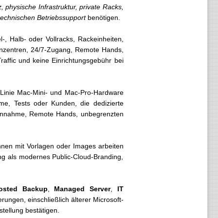
 physische Infrastruktur, private Racks,
 technischen Betriebssupport
benötigen.
, Halb- oder Vollracks, Rackeinheiten,
enzentren, 24/7-Zugang, Remote Hands,
affic und keine Einrichtungsgebühr bei
-Linie Mac-Mini- und Mac-Pro-Hardware
me, Tests oder Kunden, die dedizierte
gsannahme, Remote Hands, unbegrenzten
nnen mit Vorlagen oder Images arbeiten
rung als modernes Public-Cloud-Branding,
osted Backup
,
Managed Server
,
IT
ungen, einschließlich älterer Microsoft-
tellung bestätigen.