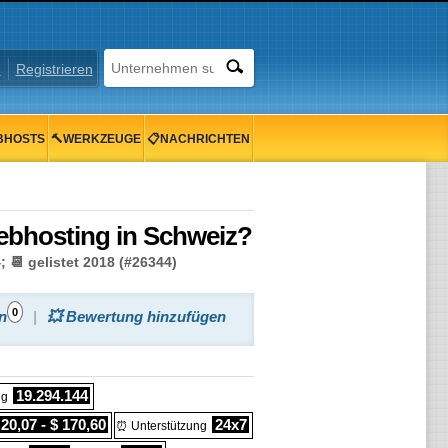
n
Registrieren
BHOSTS
🔨WERKZEUGE
📋NACHRICHTEN
ebhosting in Schweiz?
📆 gelistet 2018 (#26344)
0
n
💥 Bewertung hinzufügen
19.294.144
ng
 20,07 - $ 170,60
24x7
⏰ Unterstützung