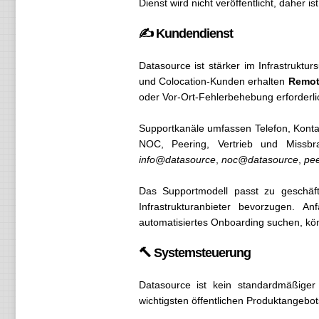
Dienst wird nicht veröffentlicht, daher is
✍️ Kundendienst
Datasource ist stärker im Infrastruktu
und Colocation-Kunden erhalten
Remot
oder Vor-Ort-Fehlerbehebung erforderlic
Supportkanäle umfassen Telefon, Konta
NOC, Peering, Vertrieb und Missbr
info@datasource
,
noc@datasource
,
pe
Das Supportmodell passt zu geschäft
Infrastrukturanbieter bevorzugen. A
automatisiertes Onboarding suchen, kö
🔨 Systemsteuerung
Datasource ist kein standardmäßiger 
wichtigsten öffentlichen Produktangebot