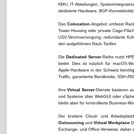
KMU, IT-Abteilungen, Systemintegrato
dedizierte Hardware, BGP-Konnektivität,
Das
Colocation
-Angebot umfasst Rack
Tower-Housing oder private Cage-Fläc
USV-Stromversorgung, redundante Kühlu
den aufgeführten Rack-Tarifen.
Die
Dedicated Server
-Reihe nutzt HP
bietet. Dies ist nützlich für macOS-
Apple-Hardware in der Schweiz benöti
Traffic, garantierte Bandbreite, SSH-/R
Ihre
Virtual Server
-Dienste basieren a
und Systeme über WebGUI oder vSphere Cl
bleibt aber für kontrollierte Business-W
Der breitere Cloud- und Arbeitsplat
Outsourcing
und
Virtual Workplace
-D
Exchange- und Office-Verweise, daher so