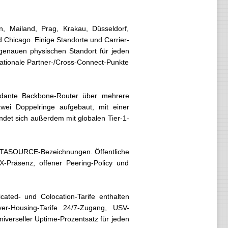
, Mailand, Prag, Krakau, Düsseldorf,
 Chicago. Einige Standorte und Carrier-
 genauen physischen Standort für jeden
nationale Partner-/Cross-Connect-Punkte
dundante Backbone-Router über mehrere
wei Doppelringe aufgebaut, mit einer
indet sich außerdem mit globalen Tier-1-
ATASOURCE-Bezeichnungen. Öffentliche
X-Präsenz, offener Peering-Policy und
cated- und Colocation-Tarife enthalten
r-Housing-Tarife 24/7-Zugang, USV-
iverseller Uptime-Prozentsatz für jeden