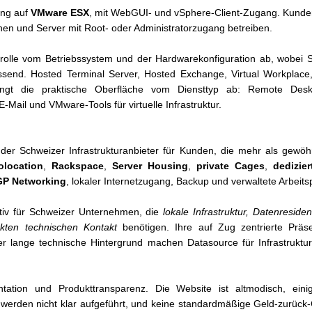
ung auf
VMware ESX
, mit WebGUI- und vSphere-Client-Zugang. Kunden
onen und Server mit Root- oder Administratorzugang betreiben.
rolle vom Betriebssystem und der Hardwarekonfiguration ab, wobei 
ssend. Hosted Terminal Server, Hosted Exchange, Virtual Workplace
ngt die praktische Oberfläche vom Diensttyp ab: Remote Desktop
-Mail und VMware-Tools für virtuelle Infrastruktur.
der Schweizer Infrastrukturanbieter für Kunden, die mehr als gewöh
olocation
,
Rackspace
,
Server Housing
,
private Cages
,
dedizier
P Networking
, lokaler Internetzugang, Backup und verwaltete Arbeitspl
tiv für Schweizer Unternehmen, die
lokale Infrastruktur, Datenresi
kten technischen Kontakt
benötigen. Ihre auf Zug zentrierte Präs
lange technische Hintergrund machen Datasource für Infrastrukturk
ation und Produkttransparenz. Die Website ist altmodisch, einig
rden nicht klar aufgeführt, und keine standardmäßige Geld-zurück-Ga