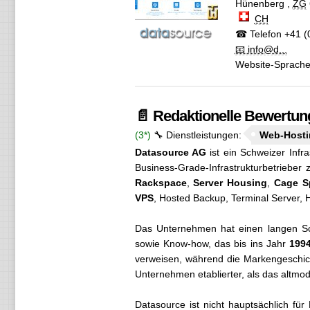
Hünenberg
,
ZG
CH
☎ Telefon
+41 (0
📧 info@d...
Website-Sprach
📄 Redaktionelle Bewertun
(3*)
🔧 Dienstleistungen:
Web-Hosti
Datasource AG
ist ein Schweizer Infr
Business-Grade-Infrastrukturbetrieber
Rackspace
,
Server Housing
,
Cage S
VPS
, Hosted Backup, Terminal Server, H
Das Unternehmen hat einen langen Sc
sowie Know-how, das bis ins Jahr
199
verweisen, während die Markengeschi
Unternehmen etablierter, als das altmo
Datasource ist nicht hauptsächlich fü