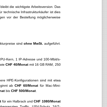
bleibt die wichtigste Arbeitsversion. Das
r technische Infrastrukturkäufer ist dies
igen vor der Bestellung möglicherweise
kturpreise sind
ohne MwSt.
aufgeführt.
CPU-Kern, 1 IP-Adresse und 100-Mbit/s-
owie
CHF 40/Monat
mit 16 GB RAM, 250
here HPE-Konfigurationen sind mit etwa
eginnt ab
CHF 60/Monat
für Mac-Mini-
nat
bis
CHF 500/Monat
.
t
für ein Halbrack und
CHF 1080/Monat
nbegrenzten Traffic, USV-Schutz, 24/7-