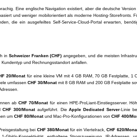
achig. Eine englische Navigation existiert, aber die deutsche Version 
basiert und weniger mobilorientiert als moderne Hosting-Storefronts. Fü
den, die ein ausgefeiltes Self-Service-Cloud-Portal erwarten, benöt
ch in
Schweizer Franken (CHF)
angegeben, und die meisten Infrastru
 Kundentyp und Rechnungsstandort anfallen.
HF 20/Monat
für eine kleine VM mit 4 GB RAM, 70 GB Festplatte, 1 
piele umfassen
CHF 30/Monat
mit 8 GB RAM und 200 GB Festplatte s
Adressen.
ginnen ab
CHF 70/Monat
für einen HPE-ProLiant-Einstiegsserver. Hö
d
CHF 300/Monat
aufgeführt. Die
Apple Dedicated Server
-Linie b
onen um
CHF 80/Monat
und Mac-Pro-Konfigurationen von
CHF 400/Mo
 Preisgestaltung bei
CHF 380/Monat
für ein Viertelrack,
CHF 620/Mona
en 1-Gbit/s-Konnektivität, enthaltene Stromzuweisung, IP-Adressen, u