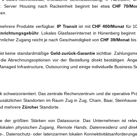
r. Server Housing nach Rackeinheit beginnt bei etwa
CHF 70/Mo
nen.
r mehrere Produkte verfügbar.
IP Transit
ist mit
CHF 400/Monat
für 1
inrichtungsgebühr
. Lokales Glasfaserinternet in Hünenberg beginnt
hnlicher Zugang reicht je nach Geschwindigkeit von
CHF 39/Monat
bi
e ist keine standardmäßige
Geld-zurück-Garantie
sichtbar. Zahlungsmet
er die Abrechnungsoptionen vor der Bestellung direkt bestätigen. An
anaged Infrastructure, Outsourcing und einige individuelle Business-S
ark schweizorientiert. Das zentrale Rechenzentrum und die operative P
usätzlichen Standorten im Raum Zug in Zug, Cham, Baar, Steinhause
d mehrere
Zürcher
Standorte.
ine der größten Stärken von Datasource. Das Unternehmen ist rele
, lokalen physischen Zugang, Remote Hands, Datenresidenz und dire
 Datenschutz- oder latenzarmen lokalen Konnektivitätsanforderungen i