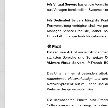
Für
Virtual Servers
basiert die Verwalt
aus Vorlagen bereitstellen, Systeme kl
Für
Dedicated Servers
hängt die Kont
Fernverwaltung verfügbar sind, wo pa
Managed-Service-Produkte, daher hä
Outlook-/Exchange-Tools für gehostete E
🎯 Fazit
Datasource AG
ist ein ernstzunehmen
stärksten Bereiche sind
Schweizer C
VMware Virtual Servers
,
IP Transit
,
BG
Das Unternehmen ist besonders attrak
redundantes Netzwerkdesign und dire
Netzwerkpräsenz auf AS-Ebene und der 
Website-Design vermuten lässt.
Die schwächeren Punkte sind Präsent
Softwareversionen, Zahlungsmethoden we