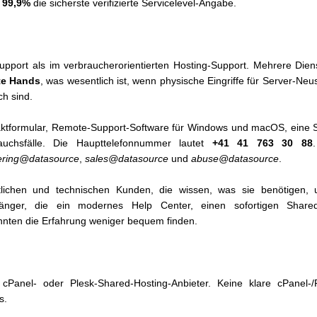
t
99,9%
die sicherste verifizierte Servicelevel-Angabe.
rsupport als im verbraucherorientierten Hosting-Support. Mehrere Di
e Hands
, was wesentlich ist, wenn physische Eingriffe für Server-Ne
h sind.
ktformular, Remote-Support-Software für Windows und macOS, eine Sta
auchsfälle. Die Haupttelefonnummer lautet
+41 41 763 30 88
ering@datasource
,
sales@datasource
und
abuse@datasource
.
lichen und technischen Kunden, die wissen, was sie benötigen,
nfänger, die ein modernes Help Center, einen sofortigen Shared-
nnten die Erfahrung weniger bequem finden.
cPanel- oder Plesk-Shared-Hosting-Anbieter. Keine klare cPanel-/Pl
s.